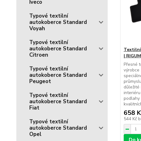
Iveco
Typové textilní
autokoberce Standard
Voyah
Typové textilní
autokoberce Standard
Textiln
Citroen
| RIGUM
Přesné t
Typové textilní
výrobce 
autokoberce Standard
speciál
Peugeot
průmyslu
důležité
interiér
Typové textilní
podlahy 
autokoberce Standard
kvalitníc
Fiat
658 K
544 Kč
b
Typové textilní
autokoberce Standard
Opel
Do k