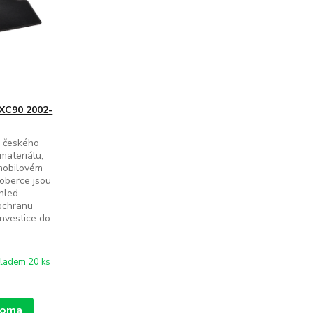
 XC90 2002-
d českého
materiálu,
mobilovém
koberce jsou
zhled
 ochranu
Investice do
ladem 20 ks
 doma