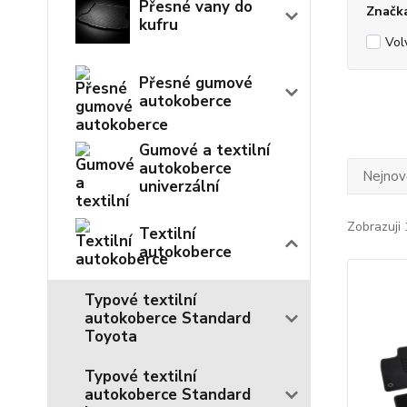
Přesné vany do
Značk
kufru
Vol
Přesné gumové
autokoberce
Gumové a textilní
autokoberce
Nejnově
univerzální
Zobrazuji 
Textilní
autokoberce
Typové textilní
autokoberce Standard
Toyota
Typové textilní
autokoberce Standard