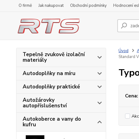
O firmě
Jak nakupovat
Obchodní podmínky
Hodnocení e
Úvod
A
Tepelně zvukově izolační
Standard 
materiály
Typo
Autodoplňky na míru
Autodoplňky praktické
Cena:
Autožárovky
autopříslušenství
Akc
Autokoberce a vany do
kufru