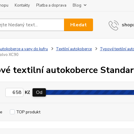
shopu
Kontakty
Platba a doprava
Blog
Hledat
shop
utokoberce a vany do kufru
Textilní autokoberce
Typové textilní au
Volvo XC90
vé textilní autokoberce Standa
Kč
Od
e
TOP produkt