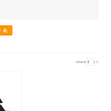
y
strana
z 1