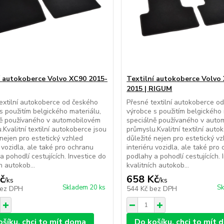
í autokoberce Volvo XC90 2015-
Textilní autokoberce Volvo
2015 | RIGUM
extilní autokoberce od českého
Přesné textilní autokoberce o
s použitím belgického materiálu,
výrobce s použitím belgického 
ně používaného v automobilovém
speciálně používaného v auto
.Kvalitní textilní autokoberce jsou
průmyslu.Kvalitní textilní auto
 nejen pro estetický vzhled
důležité nejen pro estetický v
u vozidla, ale také pro ochranu
interiéru vozidla, ale také pro
a pohodlí cestujících. Investice do
podlahy a pohodlí cestujících. 
h autokob...
kvalitních autokob...
č
658 Kč
/
ks
/
ks
Skladem 20 ks
Sk
ez DPH
544 Kč
bez DPH
ošíku, chci to mít doma
Do košíku, chci to mít