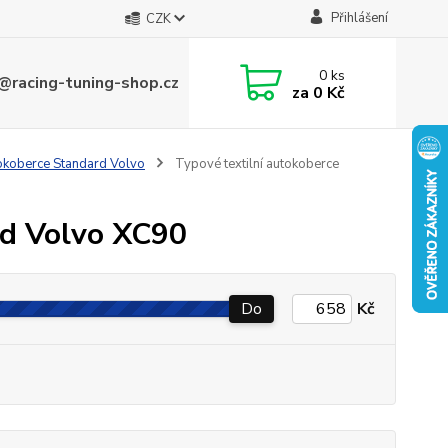
Přihlášení
CZK
0
ks
@racing-tuning-shop.cz
za
0 Kč
tokoberce Standard Volvo
Typové textilní autokoberce
rd Volvo XC90
Do
Kč