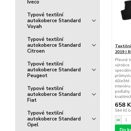
Iveco
Typové textilní
autokoberce Standard
Voyah
Typové textilní
autokoberce Standard
Textiln
Citroen
2019 | 
Přesné t
Typové textilní
výrobce 
autokoberce Standard
speciál
Peugeot
průmyslu
důležité
interiér
Typové textilní
podlahy 
autokoberce Standard
kvalitníc
Fiat
658 K
544 Kč
b
Typové textilní
autokoberce Standard
Opel
Do k