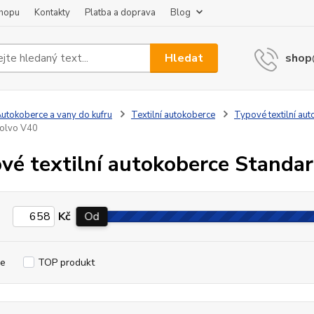
shopu
Kontakty
Platba a doprava
Blog
Hledat
shop
utokoberce a vany do kufru
Textilní autokoberce
Typové textilní au
Volvo V40
vé textilní autokoberce Standa
Kč
Od
e
TOP produkt