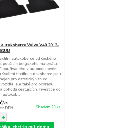
í autokoberce Volvo V40 2012-
RIGUM
extilní autokoberce od českého
s použitím belgického materiálu,
ně používaného v automobilovém
.Kvalitní textilní autokoberce jsou
 nejen pro estetický vzhled
u vozidla, ale také pro ochranu
a pohodlí cestujících. Investice do
h autokob...
č
/
ks
Skladem 20 ks
ez DPH
ošíku, chci to mít doma