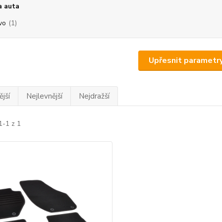
a auta
vo
(1)
Upřesnit parametr
jší
Nejlevnější
Nejdražší
1-1 z 1