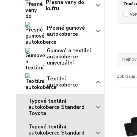
Přesné vany do
Značk
kufru
Vol
Přesné gumové
autokoberce
Gumové a textilní
autokoberce
Nejnově
univerzální
Zobrazuji 
Textilní
autokoberce
Typové textilní
autokoberce Standard
Toyota
Typové textilní
autokoberce Standard