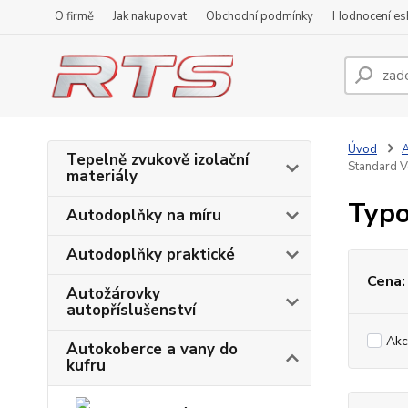
O firmě
Jak nakupovat
Obchodní podmínky
Hodnocení e
Úvod
A
Tepelně zvukově izolační
Standard 
materiály
Typo
Autodoplňky na míru
Autodoplňky praktické
Cena:
Autožárovky
autopříslušenství
Akc
Autokoberce a vany do
kufru