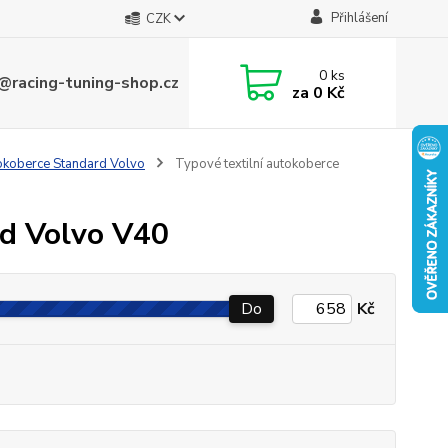
Přihlášení
CZK
0
ks
@racing-tuning-shop.cz
za
0 Kč
tokoberce Standard Volvo
Typové textilní autokoberce
rd Volvo V40
Do
Kč