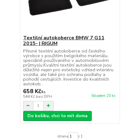
Textilní autokoberce BMW 7 G11
2015- | RIGUM
Přesné textilní autokoberce od českého
výrobce s použitím belgického materiálu,
speciálně používaného v automobilovém
průmyslu.Kvalitní textilní autokoberce jsou
důležité nejen pro estetický vzhled interiéru
vozidla, ale také pro ochranu podlahy a
pohodlí cestujících. Investice do kvalitních
autokob...
658 Kč
/
ks
Skladem 20 ks
544 Kč
bez DPH
Do košíku, chci to mít doma
strana
z 1