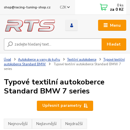
0
ks
CZK
shop@racing-tuning-shop.cz
za
0 Kč
Menu
Hledat
Úvod
Autokoberce a vany do kufru
Textilní autokoberce
Typové textilní
autokoberce Standard BMW
Typové textilní autokoberce Standard BMW 7
series
Typové textilní autokoberce
Standard BMW 7 series
Upřesnit parametry
Nejnovější
Nejlevnější
Nejdražší