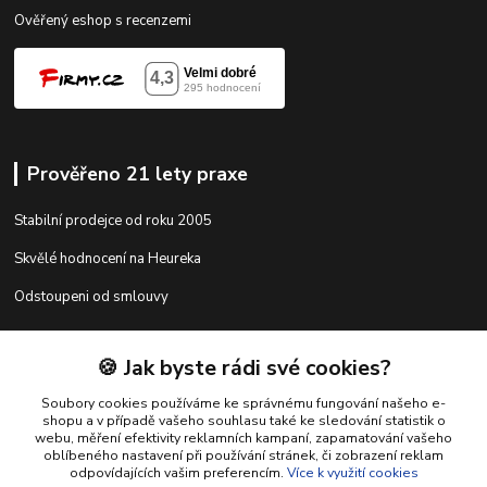
Ověřený eshop s recenzemi
Prověřeno 21 lety praxe
Stabilní prodejce od roku 2005
Skvělé hodnocení na Heureka
Odstoupeni od smlouvy
🍪 Jak byste rádi své cookies?
Kontakty
Soubory cookies používáme ke správnému fungování našeho e-
shopu a v případě vašeho souhlasu také ke sledování statistik o
webu, měření efektivity reklamních kampaní, zapamatování vašeho
shop@racing-tuning-shop.cz
oblíbeného nastavení při používání stránek, či zobrazení reklam
odpovídajících vašim preferencím.
Více k využití cookies