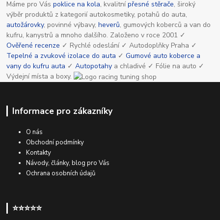
Máme pro Vás
poklice na kola
, kvalitní
přesné stěrače
, široký
výběr produktů z kategorií autokosmetiky, potahů do auta,
autožárovky
, povinné výbavy,
heverů
, gumových koberců a van do
kufru, kanystrů a mnoho dalšího. Založeno v roce 2001 ✓
Ověřené recenze
✓ Rychlé odeslání ✓ Autodoplňky Praha ✓
Tepelné a zvukové izolace do auta
✓
Gumové auto koberce a
vany do kufru auta
✓
Autopotahy
a chladivé ✓ Fólie na auto ✓
Výdejní místa a boxy.
Informace pro zákazníky
O nás
Obchodní podmínky
Kontakty
Návody, články, blog pro Vás
Ochrana osobních údajů
⭐⭐⭐⭐⭐