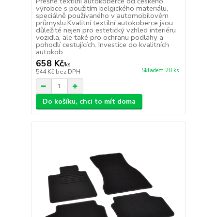
Přesné textilní autokoberce od českého
výrobce s použitím belgického materiálu,
speciálně používaného v automobilovém
průmyslu.Kvalitní textilní autokoberce jsou
důležité nejen pro estetický vzhled interiéru
vozidla, ale také pro ochranu podlahy a
pohodlí cestujících. Investice do kvalitních
autokob...
658 Kč
/
ks
Skladem 20 ks
544 Kč
bez DPH
Do košíku, chci to mít doma