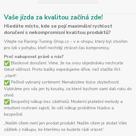
Vaše jízda za kvalitou začíná zde!
Hledáte místo, kde se pojí maximální rychlost
doručení s nekompromisní kvalitou produktů?
Vítejte na Racing-Tuning-Shop.cz – v e-shopu, který byl stvořen
pro lidi v pohybu, kteří nechtějí ztrácet čas kompromisy.
Proč nakupovat právě u nás?
Bleskové doručení: Víme, že na svou objednávku nechcete
čekat věčnost. Proto balíky expedujeme dříve, než stačíte říct
„start!“.
Pečlivě vybraný sortiment: Nenabízíme tisíce zbytečností.
Vybíráme pro vás jen ty kousky, za které bychom sami dali ruku do
ohně.
Bezpečný nákup bez zádrhelů: Moderní platební metody a
intuitivní rozhraní zajistí, že váš nákup proběhne hladce a
bezpečně.
„Naším cílem není jen prodat produkt. Naším cílem je dodat Vám
zážitek z nákupu, ke kterému se budete rádi vracet.“