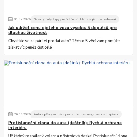
01
.
07
.
2026
Návody, rady, typy pro řidiče pro klidnou jízdu a cestování
Jak udržet cenu ojetého vozu vysoko: 5 doplňků pro
dlouhou životnost
Chystáte se za pár let prodat auto? Těchto 5 věcí vám pomůže
získat víc peněz
číst celé
26
.
06
.
2026
Autodoplňky na míru pro ochranu a design auta - inspirace
Protisluneční clona do auta (deštník): Rychlá ochrana
interiéru
Už žádný rozpálený volant a přístrojová deska! Protisluneční clona