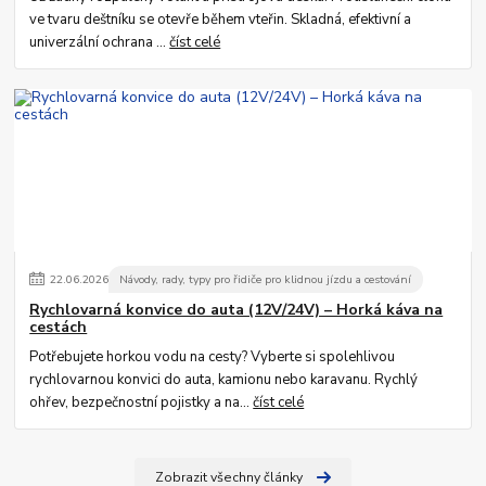
ve tvaru deštníku se otevře během vteřin. Skladná, efektivní a
univerzální ochrana ...
číst celé
22
.
06
.
2026
Návody, rady, typy pro řidiče pro klidnou jízdu a cestování
Rychlovarná konvice do auta (12V/24V) – Horká káva na
cestách
Potřebujete horkou vodu na cesty? Vyberte si spolehlivou
rychlovarnou konvici do auta, kamionu nebo karavanu. Rychlý
ohřev, bezpečnostní pojistky a na...
číst celé
Zobrazit všechny články