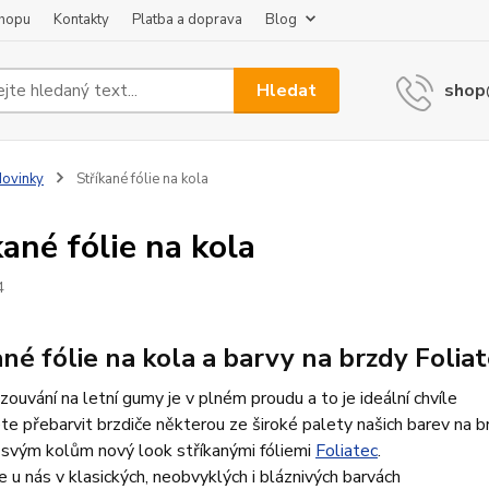
shopu
Kontakty
Platba a doprava
Blog
Hledat
shop
ovinky
Stříkané fólie na kola
kané fólie na kola
4
ané fólie na kola a barvy na brzdy Folia
ouvání na letní gumy je v plném proudu a to je ideální chvíle
e přebarvit brzdiče některou ze široké palety našich barev na b
 svým kolům nový look stříkanými fóliemi
Foliatec
.
e u nás v klasických, neobvyklých i bláznivých barvách