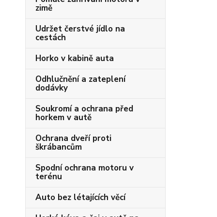
zimě
Udržet čerstvé jídlo na
cestách
Horko v kabině auta
Odhlučnění a zateplení
dodávky
Soukromí a ochrana před
horkem v autě
Ochrana dveří proti
škrábancům
Spodní ochrana motoru v
terénu
Auto bez létajících věcí