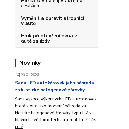
Horká káva a čaj v autě na
cestách
Vyměnit a opravit stropnici
v autě
Hluk při otevření okna v
autě za jízdy
Novinky
23.01.2026
Sada LED autožárovek jako náhrada
za klasické halogenové žárovky
Sada vysoce výkonných LED autožárovek,
která slouží jako moderní náhrada za
klasické halogenové žárovky typu H7 v
hlavních světlometech automobilu. Z...
číst
celé