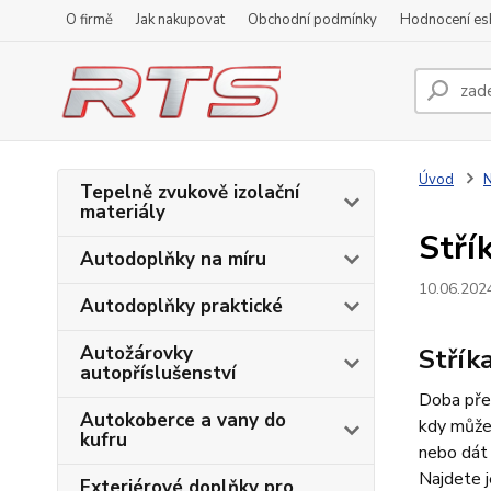
O firmě
Jak nakupovat
Obchodní podmínky
Hodnocení e
Úvod
N
Tepelně zvukově izolační
materiály
Stří
Autodoplňky na míru
10.06.202
Autodoplňky praktické
Autožárovky
Střík
autopříslušenství
Doba přez
Autokoberce a vany do
kdy můžet
kufru
nebo dát
Najdete j
Exteriérové doplňky pro