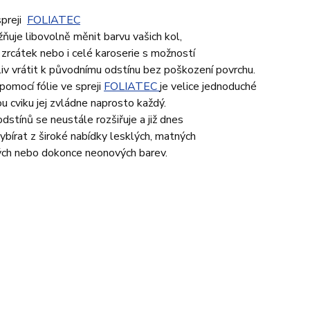
spreji
FOLIATEC
uje libovolně měnit barvu vašich kol,
zrcátek nebo i celé karoserie s možností
iv vrátit k původnímu odstínu bez poškození povrchu.
pomocí fólie ve spreji
FOLIATEC
je velice jednoduché
ou cviku jej zvládne naprosto každý.
dstínů se neustále rozšiřuje a již dnes
bírat z široké nabídky lesklých, matných
ých nebo dokonce neonových barev.