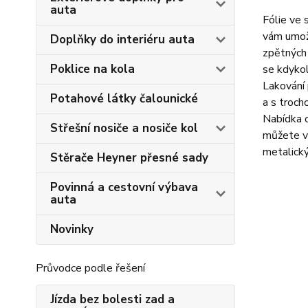
auta
Fólie ve 
vám umožň
Doplňky do interiéru auta
zpětných 
Poklice na kola
se kdykol
Lakování 
Potahové látky čalounické
a s troch
Nabídka o
Střešní nosiče a nosiče kol
můžete vy
metalick
Stěrače Heyner přesné sady
Povinná a cestovní výbava
auta
Novinky
Průvodce podle řešení
Jízda bez bolesti zad a