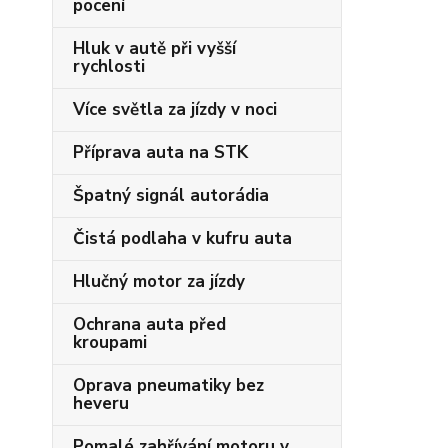
pocení
Hluk v autě při vyšší
rychlosti
Více světla za jízdy v noci
Příprava auta na STK
Špatný signál autorádia
Čistá podlaha v kufru auta
Hlučný motor za jízdy
Ochrana auta před
kroupami
Oprava pneumatiky bez
heveru
Pomalé zahřívání motoru v