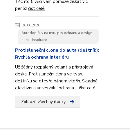
Těchto 5 věcí vám pomůže získat víc
peněz
číst celé
26.06.2026
Autodoplňky na míru pro ochranu a design
auta - inspirace
Protisluneční clona do auta (deštník):
Rychlá ochrana interiéru
Už žádný rozpálený volant a přístrojová
deska! Protisluneční clona ve tvaru
deštníku se otevře během vteřin. Skladná,
efektivní a univerzální ochrana ...
číst celé
Zobrazit všechny články