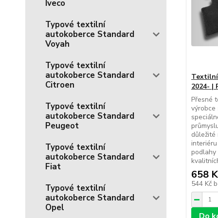
Iveco
Typové textilní
autokoberce Standard
Voyah
Typové textilní
autokoberce Standard
Textiln
Citroen
2024- |
Přesné t
Typové textilní
výrobce 
autokoberce Standard
speciál
Peugeot
průmyslu
důležité
interiér
Typové textilní
podlahy 
autokoberce Standard
kvalitníc
Fiat
658 K
544 Kč
b
Typové textilní
autokoberce Standard
Opel
Do k