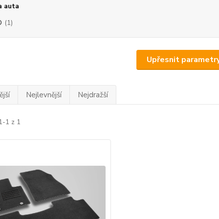
a auta
D
(1)
Upřesnit parametr
jší
Nejlevnější
Nejdražší
1-1 z 1