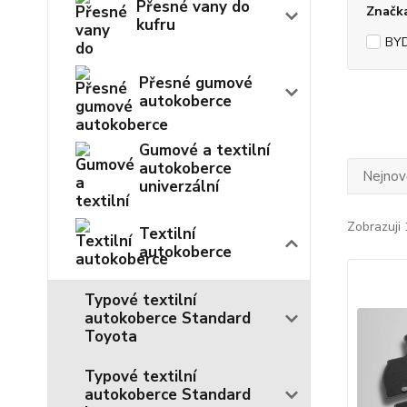
Přesné vany do
Značk
kufru
BY
Přesné gumové
autokoberce
Gumové a textilní
autokoberce
Nejnově
univerzální
Zobrazuji 
Textilní
autokoberce
Typové textilní
autokoberce Standard
Toyota
Typové textilní
autokoberce Standard