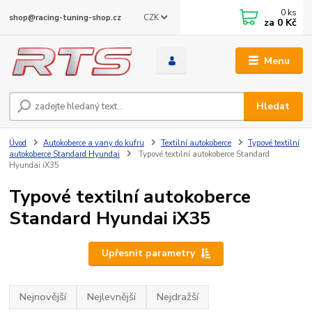
0
ks
CZK
shop@racing-tuning-shop.cz
za
0 Kč
Menu
Hledat
Úvod
Autokoberce a vany do kufru
Textilní autokoberce
Typové textilní
autokoberce Standard Hyundai
Typové textilní autokoberce Standard
Hyundai iX35
Typové textilní autokoberce
Standard Hyundai iX35
Upřesnit parametry
Nejnovější
Nejlevnější
Nejdražší