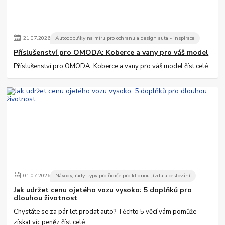
21
.
07
.
2026
Autodoplňky na míru pro ochranu a design auta - inspirace
Příslušenství pro OMODA: Koberce a vany pro váš model
Příslušenství pro OMODA: Koberce a vany pro váš model
číst celé
01
.
07
.
2026
Návody, rady, typy pro řidiče pro klidnou jízdu a cestování
Jak udržet cenu ojetého vozu vysoko: 5 doplňků pro
dlouhou životnost
Chystáte se za pár let prodat auto? Těchto 5 věcí vám pomůže
získat víc peněz
číst celé