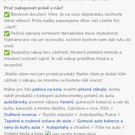
Proč nakupovat právě u nás?
Bleskové doručení: Víme, že na svou objednávku nechcete
čekat věčnost. Proto balíky expedujeme dříve, než stačíte říct
„start!“.
Pečlivě vybraný sortiment: Nenabízíme tisíce zbytečností.
Vybíráme pro vás jen ty kousky, za které bychom sami dali ruku do
ohně.
Bezpečný nákup bez zádrhelů: Moderní platební metody a
intuitivní rozhraní zajistí, že váš nákup proběhne hladce a
bezpečně.
„Naším cílem není jen prodat produkt. Naším cílem je dodat Vám
zážitek z nákupu, ke kterému se budete rádi vracet.“
Máme pro Vás
poklice na kola
, kvalitní
přesné stěrače
, široký
výběr produktů z kategorií autokosmetiky, potahů do auta,
autožárovky
, povinné výbavy,
heverů
, gumových koberců a van do
kufru, kanystrů a mnoho dalšího. Založeno v roce 2001 ✓
Ověřené recenze
✓ Rychlé odeslání ✓ Autodoplňky Praha ✓
Tepelné a zvukové izolace do auta
✓
Gumové auto koberce a
vany do kufru auta
✓
Autopotahy
a chladivé ✓ Fólie na auto ✓
Výdejní místa a boxy.