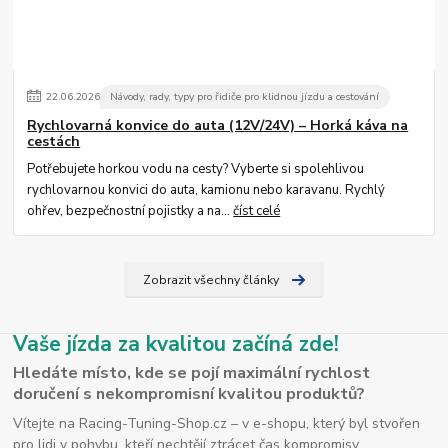
22
.
06
.
2026
Návody, rady, typy pro řidiče pro klidnou jízdu a cestování
Rychlovarná konvice do auta (12V/24V) – Horká káva na
cestách
Potřebujete horkou vodu na cesty? Vyberte si spolehlivou
rychlovarnou konvici do auta, kamionu nebo karavanu. Rychlý
ohřev, bezpečnostní pojistky a na...
číst celé
Zobrazit všechny články
Vaše jízda za kvalitou začíná zde!
Hledáte místo, kde se pojí maximální rychlost
doručení s nekompromisní kvalitou produktů?
Vítejte na Racing-Tuning-Shop.cz – v e-shopu, který byl stvořen
pro lidi v pohybu, kteří nechtějí ztrácet čas kompromisy.