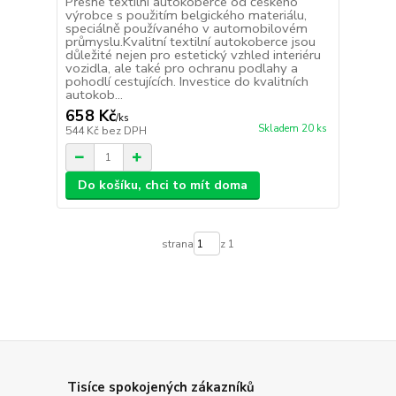
Přesné textilní autokoberce od českého
výrobce s použitím belgického materiálu,
speciálně používaného v automobilovém
průmyslu.Kvalitní textilní autokoberce jsou
důležité nejen pro estetický vzhled interiéru
vozidla, ale také pro ochranu podlahy a
pohodlí cestujících. Investice do kvalitních
autokob...
658 Kč
/
ks
Skladem 20 ks
544 Kč
bez DPH
Do košíku, chci to mít doma
strana
z 1
Tisíce spokojených zákazníků