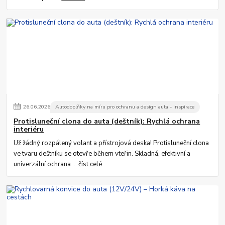
26
.
06
.
2026
Autodoplňky na míru pro ochranu a design auta - inspirace
Protisluneční clona do auta (deštník): Rychlá ochrana
interiéru
Už žádný rozpálený volant a přístrojová deska! Protisluneční clona
ve tvaru deštníku se otevře během vteřin. Skladná, efektivní a
univerzální ochrana ...
číst celé