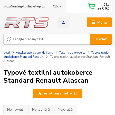
0
ks
CZK
shop@racing-tuning-shop.cz
za
0 Kč
Menu
Hledat
Úvod
Autokoberce a vany do kufru
Textilní autokoberce
Typové textilní
autokoberce Standard Renault
Typové textilní autokoberce Standard Renault
Alascan
Typové textilní autokoberce
Standard Renault Alascan
Upřesnit parametry
Nejnovější
Nejlevnější
Nejdražší