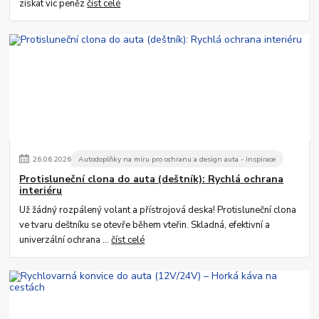
získat víc peněz
číst celé
26
.
06
.
2026
Autodoplňky na míru pro ochranu a design auta - inspirace
Protisluneční clona do auta (deštník): Rychlá ochrana
interiéru
Už žádný rozpálený volant a přístrojová deska! Protisluneční clona
ve tvaru deštníku se otevře během vteřin. Skladná, efektivní a
univerzální ochrana ...
číst celé