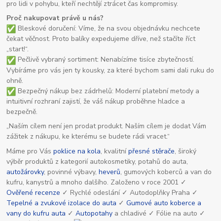
pro lidi v pohybu, kteří nechtějí ztrácet čas kompromisy.
Proč nakupovat právě u nás?
Bleskové doručení: Víme, že na svou objednávku nechcete
čekat věčnost. Proto balíky expedujeme dříve, než stačíte říct
„start!“.
Pečlivě vybraný sortiment: Nenabízíme tisíce zbytečností.
Vybíráme pro vás jen ty kousky, za které bychom sami dali ruku do
ohně.
Bezpečný nákup bez zádrhelů: Moderní platební metody a
intuitivní rozhraní zajistí, že váš nákup proběhne hladce a
bezpečně.
„Naším cílem není jen prodat produkt. Naším cílem je dodat Vám
zážitek z nákupu, ke kterému se budete rádi vracet.“
Máme pro Vás
poklice na kola
, kvalitní
přesné stěrače
, široký
výběr produktů z kategorií autokosmetiky, potahů do auta,
autožárovky
, povinné výbavy,
heverů
, gumových koberců a van do
kufru, kanystrů a mnoho dalšího. Založeno v roce 2001 ✓
Ověřené recenze
✓ Rychlé odeslání ✓ Autodoplňky Praha ✓
Tepelné a zvukové izolace do auta
✓
Gumové auto koberce a
vany do kufru auta
✓
Autopotahy
a chladivé ✓ Fólie na auto ✓