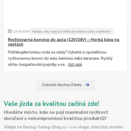
22
.
06
.
2026
Návody, rady, typy pro řidiče pro klidnou jízdu a cestování
Rychlovarná konvice do auta (12V/24V) – Horká káva na
cestách
Potřebujete horkou vodu na cesty? Vyberte si spolehlivou
rychlovarnou konvici do auta, kamionu nebo karavanu. Rychlý
ohřev, bezpečnostní pojistky a na...
číst celé
Zobrazit všechny články
Vaše jízda za kvalitou začíná zde!
Hledáte místo, kde se pojí maximální rychlost
doručení s nekompromisní kvalitou produktů?
Vítejte na Racing-Tuning-Shop.cz – v e-shopu, který byl stvořen