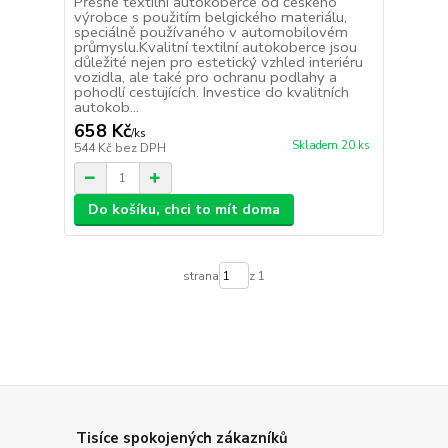
Přesné textilní autokoberce od českého
výrobce s použitím belgického materiálu,
speciálně používaného v automobilovém
průmyslu.Kvalitní textilní autokoberce jsou
důležité nejen pro estetický vzhled interiéru
vozidla, ale také pro ochranu podlahy a
pohodlí cestujících. Investice do kvalitních
autokob...
658 Kč
/
ks
Skladem 20 ks
544 Kč
bez DPH
Do košíku, chci to mít doma
strana
z 1
Tisíce spokojených zákazníků