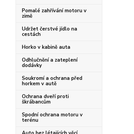
Pomalé zahřívání motoru v
zimě
Udržet čerstvé jídlo na
cestách
Horko v kabině auta
Odhlučnění a zateplení
dodávky
Soukromí a ochrana před
horkem v autě
Ochrana dveří proti
škrábancům
Spodní ochrana motoru v
terénu
Auto bez létajících věcí