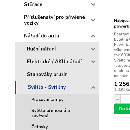
Stěrače
Příslušenství pro přívěsné
Nabíjec
vozíky
powerb
Energeti
Nářadí do auta
bytelná 
Powerba
Ruční nářadí
výkonem 
tok 800l
Světlo 
Elektrické / AKU nářadí
(studená
odolnou 
Stahováky pružin
mechanic
1 256
Světlo - Svítilny
1 038 K
Pracovní lampy
Do k
Světla přenosná a
závěsná
Čelovky