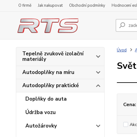
O firmě
Jak nakupovat
Obchodní podmínky
Hodnocení e
Úvod
A
Tepelně zvukově izolační
materiály
Svět
Autodoplňky na míru
Autodoplňky praktické
Doplňky do auta
Cena:
Údržba vozu
Akc
Autožárovky