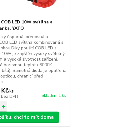
í COB LED 10W svítilna a
anka, YATO
cky úsporná, přenosná a
COB LED svítilna kombinovaná s
nkou.Díky použití COB LED s
10W je zajištěn vysoký světelný
m a vysoká životnost zařízení.
má barevnou teplotu 6000K
 bílá). Samotná dioda je opatřena
optikou, chránicí před
k...
 Kč
/
ks
Skladem 1 ks
č
bez DPH
ošíku, chci to mít doma