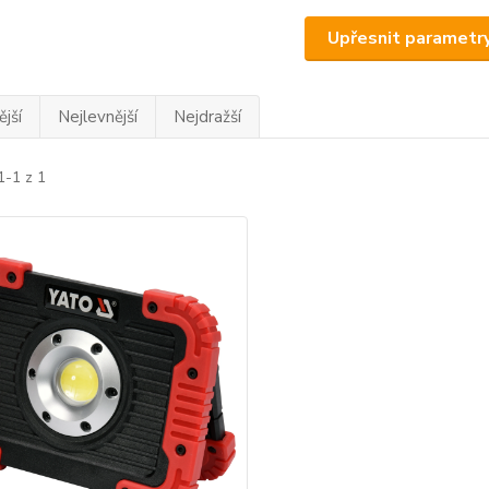
Upřesnit parametr
jší
Nejlevnější
Nejdražší
1-1 z 1