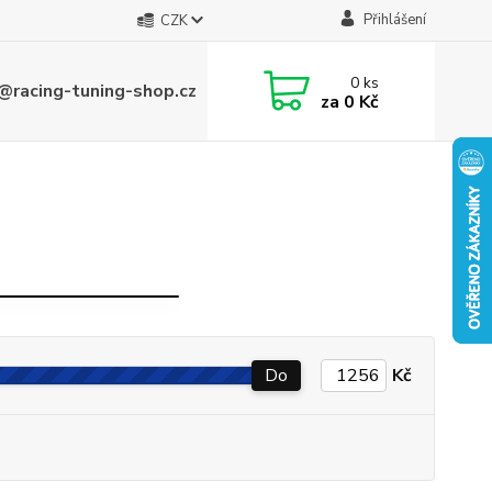
Přihlášení
CZK
0
ks
@racing-tuning-shop.cz
za
0 Kč
ČELOVKY
Do
Kč