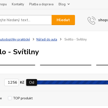
shopu
Kontakty
Platba a doprava
Blog
Hledat
shop
utodoplňky praktické
Nářadí do auta
Světlo - Svítilny
SVĚTLA
PŘENOSNÁ
lo - Svítilny
PRACOVNÍ
A
LAMPY
ZÁVĚSNÁ
Kč
Od
e
TOP produkt