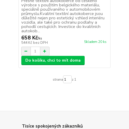
Přesné textilní autokoberce od českého
výrobce s použitím belgického materiálu,
speciálně používaného v automobilovém
průmyslu.Kvalitní textilní autokoberce jsou
důležité nejen pro estetický vzhled interiéru
vozidla, ale také pro ochranu podlahy a
pohodlí cestujících. Investice do kvalitních
autokob...
658 Kč
/
ks
Skladem 20 ks
544 Kč
bez DPH
Do košíku, chci to mít doma
strana
z 1
Tisíce spokojených zákazníků