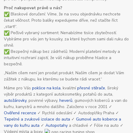
Proč nakupovat právě u nás?
Bleskové doručení: Víme, že na svou objednávku nechcete
čekat věčnost. Proto balíky expedujeme dříve, než stačíte říct
„start!“.
Pečlivě vybraný sortiment: Nenabízíme tisíce zbytečností.
Vybíráme pro vás jen ty kousky, za které bychom sami dali ruku do
ohně.
Bezpečný nákup bez zádrhelů: Moderní platební metody a
intuitivní rozhraní zajistí, že váš nákup proběhne hladce a
bezpečně.
„Naším cílem není jen prodat produkt. Naším cílem je dodat Vám
zážitek z nákupu, ke kterému se budete rádi vracet.“
Máme pro Vás
poklice na kola
, kvalitní
přesné stěrače
, široký
výběr produktů z kategorií autokosmetiky, potahů do auta,
autožárovky
, povinné výbavy,
heverů
, gumových koberců a van do
kufru, kanystrů a mnoho dalšího. Založeno v roce 2001 ✓
Ověřené recenze
✓ Rychlé odeslání ✓ Autodoplňky Praha ✓
Tepelné a zvukové izolace do auta
✓
Gumové auto koberce a
vany do kufru auta
✓
Autopotahy
a chladivé ✓ Fólie na auto ✓
Výdejní místa a boxy.