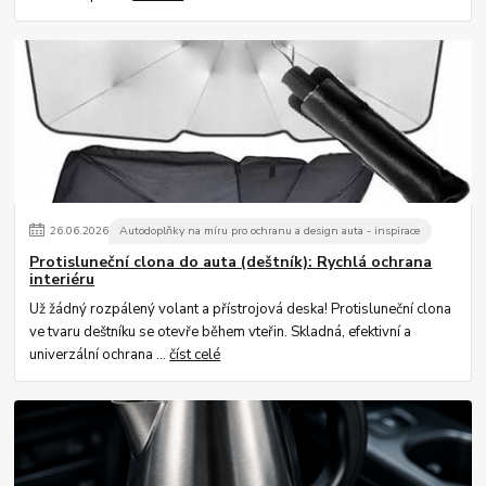
26
.
06
.
2026
Autodoplňky na míru pro ochranu a design auta - inspirace
Protisluneční clona do auta (deštník): Rychlá ochrana
interiéru
Už žádný rozpálený volant a přístrojová deska! Protisluneční clona
ve tvaru deštníku se otevře během vteřin. Skladná, efektivní a
univerzální ochrana ...
číst celé