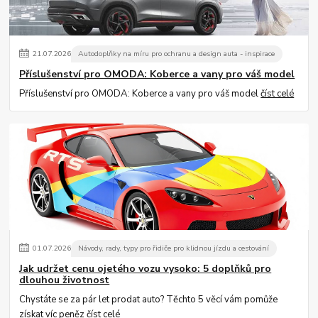
21
.
07
.
2026
Autodoplňky na míru pro ochranu a design auta - inspirace
Příslušenství pro OMODA: Koberce a vany pro váš model
Příslušenství pro OMODA: Koberce a vany pro váš model
číst celé
01
.
07
.
2026
Návody, rady, typy pro řidiče pro klidnou jízdu a cestování
Jak udržet cenu ojetého vozu vysoko: 5 doplňků pro
dlouhou životnost
Chystáte se za pár let prodat auto? Těchto 5 věcí vám pomůže
získat víc peněz
číst celé