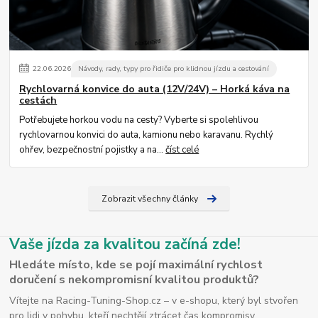
22
.
06
.
2026
Návody, rady, typy pro řidiče pro klidnou jízdu a cestování
Rychlovarná konvice do auta (12V/24V) – Horká káva na
cestách
Potřebujete horkou vodu na cesty? Vyberte si spolehlivou
rychlovarnou konvici do auta, kamionu nebo karavanu. Rychlý
ohřev, bezpečnostní pojistky a na...
číst celé
Zobrazit všechny články
Vaše jízda za kvalitou začíná zde!
Hledáte místo, kde se pojí maximální rychlost
doručení s nekompromisní kvalitou produktů?
Vítejte na Racing-Tuning-Shop.cz – v e-shopu, který byl stvořen
pro lidi v pohybu, kteří nechtějí ztrácet čas kompromisy.