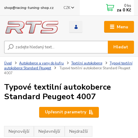
0
ks
CZK
shop@racing-tuning-shop.cz
za
0 Kč
Menu
Hledat
Úvod
Autokoberce a vany do kufru
Textilní autokoberce
Typové textilní
autokoberce Standard Peugeot
Typové textilní autokoberce Standard Peugeot
4007
Typové textilní autokoberce
Standard Peugeot 4007
Upřesnit parametry
Nejnovější
Nejlevnější
Nejdražší