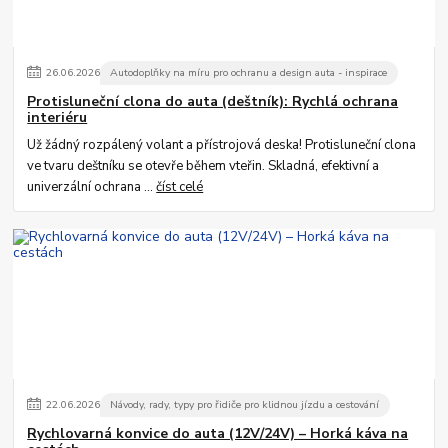
26
.
06
.
2026
Autodoplňky na míru pro ochranu a design auta - inspirace
Protisluneční clona do auta (deštník): Rychlá ochrana
interiéru
Už žádný rozpálený volant a přístrojová deska! Protisluneční clona
ve tvaru deštníku se otevře během vteřin. Skladná, efektivní a
univerzální ochrana ...
číst celé
22
.
06
.
2026
Návody, rady, typy pro řidiče pro klidnou jízdu a cestování
Rychlovarná konvice do auta (12V/24V) – Horká káva na