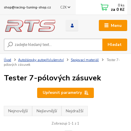
0
ks
CZK
shop@racing-tuning-shop.cz
za
0 Kč
Menu
Hledat
Úvod
Autožárovky autopříslušenství
Spojovací materiál
Tester 7-
pólových zásuvek
Tester 7-pólových zásuvek
Upřesnit parametry
Nejnovější
Nejlevnější
Nejdražší
Zobrazuji 1-1 z 1