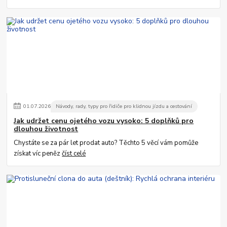
01
.
07
.
2026
Návody, rady, typy pro řidiče pro klidnou jízdu a cestování
Jak udržet cenu ojetého vozu vysoko: 5 doplňků pro
dlouhou životnost
Chystáte se za pár let prodat auto? Těchto 5 věcí vám pomůže
získat víc peněz
číst celé