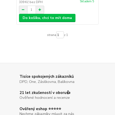
Skladem 5
339 Kč
bez DPH
Do košíku, chci to mít doma
strana
z 1
Tisíce spokojených zákazníků
DPD, One, Zásilkovna, Balíkovna
21 let zkušeností v oboru👍
Ověřené hodnocení a recenze
Ověřený eshop ⭐⭐⭐⭐⭐
Nechme zákazníky mluvit za nás