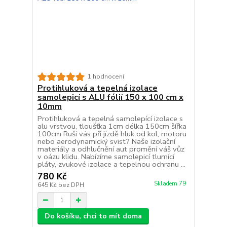
1 hodnocení
Protihluková a tepelná izolace
samolepicí s ALU fólií 150 x 100 cm x
10mm
Protihluková a tepelná samolepící izolace s
alu vrstvou, tloušťka 1cm délka 150cm šířka
100cm Ruší vás při jízdě hluk od kol, motoru
nebo aerodynamický svist? Naše izolační
materiály a odhlučnění aut promění váš vůz
v oázu klidu. Nabízíme samolepicí tlumící
pláty, zvukové izolace a tepelnou ochranu ...
780 Kč
Skladem 79
645 Kč
bez DPH
Do košíku, chci to mít doma