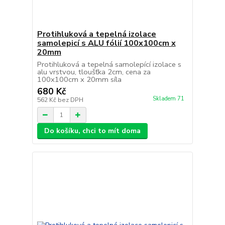
Protihluková a tepelná izolace
samolepicí s ALU fólií 100x100cm x
20mm
Protihluková a tepelná samolepící izolace s
alu vrstvou, tloušťka 2cm, cena za
100x100cm x 20mm síla
680 Kč
Skladem 71
562 Kč
bez DPH
Do košíku, chci to mít doma