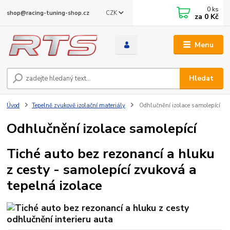
0
ks
CZK
shop@racing-tuning-shop.cz
za
0 Kč
Menu
Hledat
Úvod
Tepelně zvukově izolační materiály
Odhlučnění izolace samolepící
Odhlučnění izolace samolepící
Tiché auto bez rezonancí a hluku
z cesty - samolepící zvuková a
tepelná izolace