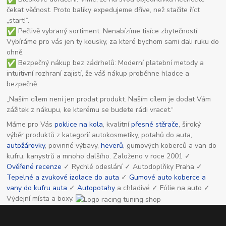
čekat věčnost. Proto balíky expedujeme dříve, než stačíte říct
„start!“.
Pečlivě vybraný sortiment: Nenabízíme tisíce zbytečností.
Vybíráme pro vás jen ty kousky, za které bychom sami dali ruku do
ohně.
Bezpečný nákup bez zádrhelů: Moderní platební metody a
intuitivní rozhraní zajistí, že váš nákup proběhne hladce a
bezpečně.
„Naším cílem není jen prodat produkt. Naším cílem je dodat Vám
zážitek z nákupu, ke kterému se budete rádi vracet.“
Máme pro Vás
poklice na kola
, kvalitní
přesné stěrače
, široký
výběr produktů z kategorií autokosmetiky, potahů do auta,
autožárovky
, povinné výbavy,
heverů
, gumových koberců a van do
kufru, kanystrů a mnoho dalšího. Založeno v roce 2001 ✓
Ověřené recenze
✓ Rychlé odeslání ✓ Autodoplňky Praha ✓
Tepelné a zvukové izolace do auta
✓
Gumové auto koberce a
vany do kufru auta
✓
Autopotahy
a chladivé ✓ Fólie na auto ✓
Výdejní místa a boxy.