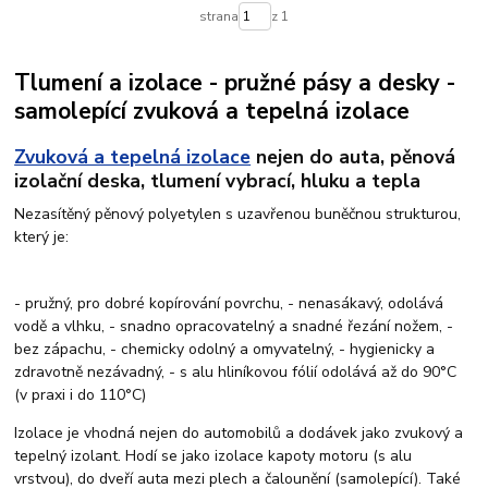
strana
z 1
Tlumení a izolace - pružné pásy a desky -
samolepící zvuková a tepelná izolace
Zvuková a tepelná izolace
nejen do auta, pěnová
izolační deska, tlumení vybrací, hluku a tepla
Nezasítěný pěnový polyetylen s uzavřenou buněčnou strukturou,
který je:
- pružný, pro dobré kopírování povrchu, - nenasákavý, odolává
vodě a vlhku, - snadno opracovatelný a snadné řezání nožem, -
bez zápachu, - chemicky odolný a omyvatelný, - hygienicky a
zdravotně nezávadný, - s alu hliníkovou fólií odolává až do 90°C
(v praxi i do 110°C)
Izolace je vhodná nejen do automobilů a dodávek jako zvukový a
tepelný izolant. Hodí se jako izolace kapoty motoru (s alu
vrstvou), do dveří auta mezi plech a čalounění (samolepící). Také