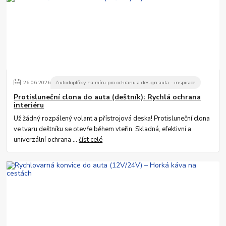
26
.
06
.
2026
Autodoplňky na míru pro ochranu a design auta - inspirace
Protisluneční clona do auta (deštník): Rychlá ochrana
interiéru
Už žádný rozpálený volant a přístrojová deska! Protisluneční clona
ve tvaru deštníku se otevře během vteřin. Skladná, efektivní a
univerzální ochrana ...
číst celé