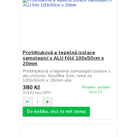
Protihluková a tepelná izolace
samolepicí s ALU fólií 100x50cm x
20mm
Protihluková a tepelná samolepící izolace s
alu vrstvou, tloušťka 2cm, cena za
100x50cm x 20mm síla
380 Kč
Skladem, poslední
kusy 12
314 Kč
bez DPH
Do košíku, chci to mít doma