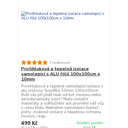
1 hodnocení
Protihluková a tepelná izolace
samolepicí s ALU fólií 100x100cm x
10mm
Protihluková a tepelná samolepící izolace s
alu vrstvou, tloušťka 10mm 100x100cm
Ruší vás při jízdě hluk od kol, motoru nebo
aerodynamický svist? Naše izolační
materiály a odhlučnění aut promění váš vůz
v oázu klidu. Nabízíme samolepicí tlumící
pláty, zvukové izolace a tepelnou ochranu
motoru i kap...
499 Kč
Skladem, poslední
kusy 74
412 Kč
bez DPH