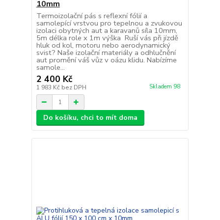
10mm
Termoizolační pás s reflexní fólií a
samolepící vrstvou pro tepelnou a zvukovou
izolaci obytných aut a karavanů síla 10mm,
5m délka role x 1m výška Ruší vás při jízdě
hluk od kol, motoru nebo aerodynamický
svist? Naše izolační materiály a odhlučnění
aut promění váš vůz v oázu klidu. Nabízíme
samole...
2 400 Kč
Skladem 98
1 983 Kč
bez DPH
Do košíku, chci to mít doma