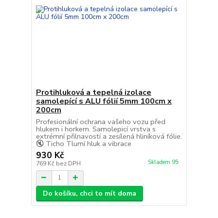
Protihluková a tepelná izolace
samolepící s ALU fólií 5mm 100cm x
200cm
Profesionální ochrana vašeho vozu před
hlukem i horkem. Samolepicí vrstva s
extrémní přilnavostí a zesílená hliníková fólie.
🔇 Ticho Tlumí hluk a vibrace
930 Kč
Skladem 95
769 Kč
bez DPH
Do košíku, chci to mít doma