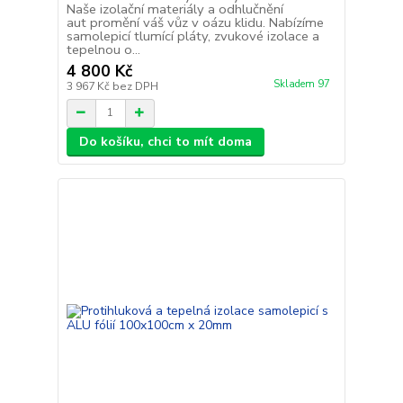
Naše izolační materiály a odhlučnění
aut promění váš vůz v oázu klidu. Nabízíme
samolepicí tlumící pláty, zvukové izolace a
tepelnou o...
4 800 Kč
Skladem 97
3 967 Kč
bez DPH
Do košíku, chci to mít doma