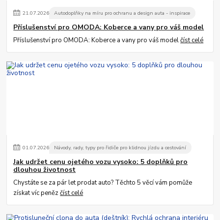
21
.
07
.
2026
Autodoplňky na míru pro ochranu a design auta - inspirace
Příslušenství pro OMODA: Koberce a vany pro váš model
Příslušenství pro OMODA: Koberce a vany pro váš model
číst celé
01
.
07
.
2026
Návody, rady, typy pro řidiče pro klidnou jízdu a cestování
Jak udržet cenu ojetého vozu vysoko: 5 doplňků pro
dlouhou životnost
Chystáte se za pár let prodat auto? Těchto 5 věcí vám pomůže
získat víc peněz
číst celé