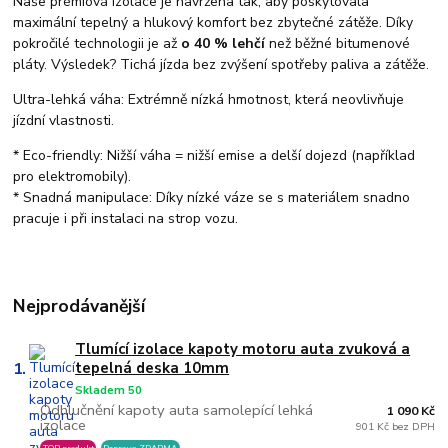
Naše prémiová izolace je navržena tak, aby poskytovala
maximální tepelný a hlukový komfort bez zbytečné zátěže. Díky
pokročilé technologii je až
o 40 % lehčí
než běžné bitumenové
pláty. Výsledek? Tichá jízda bez zvýšení spotřeby paliva a zátěže.
Ultra-lehká váha: Extrémně nízká hmotnost, která neovlivňuje
jízdní vlastnosti.
* Eco-friendly: Nižší váha = nižší emise a delší dojezd (například
pro elektromobily).
* Snadná manipulace: Díky nízké váze se s materiálem snadno
pracuje i při instalaci na strop vozu.
Nejprodávanější
Tlumící izolace kapoty motoru auta zvuková a
1.
tepelná deska 10mm
Skladem 50
Odhlučnění kapoty auta samolepící lehká
1 090 Kč
izolace
901 Kč bez DPH