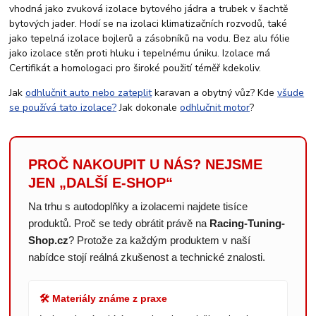
vhodná jako zvuková izolace bytového jádra a trubek v šachtě
bytových jader. Hodí se na izolaci klimatizačních rozvodů, také
jako tepelná izolace bojlerů a zásobníků na vodu. Bez alu fólie
jako izolace stěn proti hluku i tepelnému úniku. Izolace má
Certifikát a homologaci pro široké použití téměř kdekoliv.
Jak
odhlučnit auto nebo zateplit
karavan a obytný vůz? Kde
všude
se používá tato izolace?
Jak dokonale
odhlučnit motor
?
PROČ NAKOUPIT U NÁS? NEJSME
JEN „DALŠÍ E-SHOP“
Na trhu s autodoplňky a izolacemi najdete tisíce
produktů. Proč se tedy obrátit právě na
Racing-Tuning-
Shop.cz
? Protože za každým produktem v naší
nabídce stojí reálná zkušenost a technické znalosti.
🛠️ Materiály známe z praxe