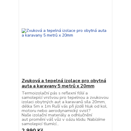
Zvuková a tepelná izolace pro obytná
auta a karavany 5 metrů x 20mm
Termoizolační pás s reflexní fólií a
samolepící vrstvou pro tepelnou a zvukovou
izolaci obytných aut a karavanů síla 20mm,
délka 5m x 1m Ruší vás při jízdě hluk od kol,
motoru nebo aerodynamický svist?
Naše izolační materiály a odhlučnění
aut promění váš vůz v oázu klidu. Nabízíme
samolepicí tlumící...
2 990 Kč