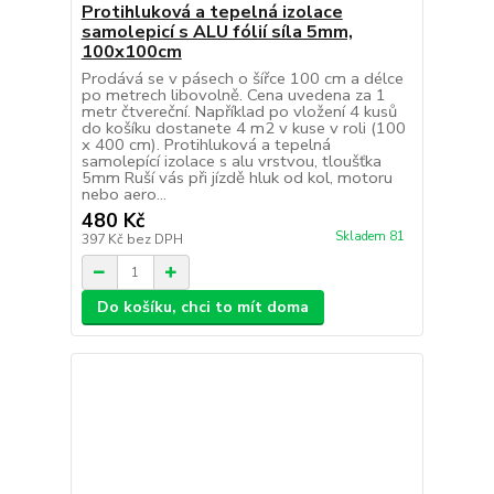
Protihluková a tepelná izolace
samolepicí s ALU fólií síla 5mm,
100x100cm
Prodává se v pásech o šířce 100 cm a délce
po metrech libovolně. Cena uvedena za 1
metr čtvereční. Například po vložení 4 kusů
do košíku dostanete 4 m2 v kuse v roli (100
x 400 cm). Protihluková a tepelná
samolepící izolace s alu vrstvou, tloušťka
5mm Ruší vás při jízdě hluk od kol, motoru
nebo aero...
480 Kč
Skladem 81
397 Kč
bez DPH
Do košíku, chci to mít doma