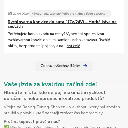
22
.
06
.
2026
Návody, rady, typy pro řidiče pro klidnou jízdu a cestování
Rychlovarná konvice do auta (12V/24V) – Horká káva na
cestách
Potřebujete horkou vodu na cesty? Vyberte si spolehlivou
rychlovarnou konvici do auta, kamionu nebo karavanu. Rychlý
ohřev, bezpečnostní pojistky a na...
číst celé
Zobrazit všechny články
Vaše jízda za kvalitou začíná zde!
Hledáte místo, kde se pojí maximální rychlost
doručení s nekompromisní kvalitou produktů?
Vítejte na Racing-Tuning-Shop.cz – v e-shopu, který byl stvořen
pro lidi v pohybu, kteří nechtějí ztrácet čas kompromisy.
Proč nakupovat právě u nás?
Bleskové doručení: Víme, že na svou objednávku nechcete