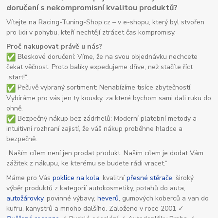
doručení s nekompromisní kvalitou produktů?
Vítejte na Racing-Tuning-Shop.cz – v e-shopu, který byl stvořen
pro lidi v pohybu, kteří nechtějí ztrácet čas kompromisy.
Proč nakupovat právě u nás?
Bleskové doručení: Víme, že na svou objednávku nechcete
čekat věčnost. Proto balíky expedujeme dříve, než stačíte říct
„start!“.
Pečlivě vybraný sortiment: Nenabízíme tisíce zbytečností.
Vybíráme pro vás jen ty kousky, za které bychom sami dali ruku do
ohně.
Bezpečný nákup bez zádrhelů: Moderní platební metody a
intuitivní rozhraní zajistí, že váš nákup proběhne hladce a
bezpečně.
„Naším cílem není jen prodat produkt. Naším cílem je dodat Vám
zážitek z nákupu, ke kterému se budete rádi vracet.“
Máme pro Vás
poklice na kola
, kvalitní
přesné stěrače
, široký
výběr produktů z kategorií autokosmetiky, potahů do auta,
autožárovky
, povinné výbavy,
heverů
, gumových koberců a van do
kufru, kanystrů a mnoho dalšího. Založeno v roce 2001 ✓