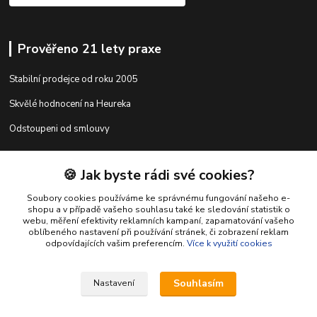
Prověřeno 21 lety praxe
Stabilní prodejce od roku 2005
Skvělé hodnocení na Heureka
Odstoupeni od smlouvy
🍪 Jak byste rádi své cookies?
Kontakty
Soubory cookies používáme ke správnému fungování našeho e-
shopu a v případě vašeho souhlasu také ke sledování statistik o
webu, měření efektivity reklamních kampaní, zapamatování vašeho
shop@racing-tuning-shop.cz
oblíbeného nastavení při používání stránek, či zobrazení reklam
odpovídajících vašim preferencím.
Více k využití cookies
Souhlasím
Nastavení