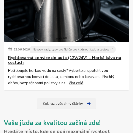
22
.
06
.
2026
Návody, rady, typy pro řidiče pro klidnou jízdu a cestování
Rychlovarná konvice do auta (12V/24V) – Horká káva na
cestách
Potřebujete horkou vodu na cesty? Vyberte si spolehlivou
rychlovarnou konvici do auta, kamionu nebo karavanu. Rychlý
ohřev, bezpečnostní pojistky a na...
číst celé
Zobrazit všechny články
Vaše jízda za kvalitou začíná zde!
Hledáte místo, kde se pojí maximální rychlost