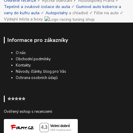
Ověřené recenze
✓ Rychlé odeslání ✓ Autodoplňky Praha ✓
Tepelné a zvukové izolace do auta
✓
Gumové auto koberce a
vany do kufru auta
✓
Autopotahy
a chladivé ✓ Fólie na auto ✓
Výdejní místa a boxy.
Informace pro zákazníky
O nás
Obchodní podmínky
Kontakty
Návody, články, blog pro Vás
Ochrana osobních údajů
⭐⭐⭐⭐⭐
Ověřený eshop s recenzemi