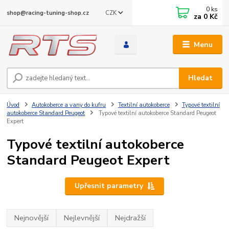
0
ks
CZK
shop@racing-tuning-shop.cz
za
0 Kč
Menu
Hledat
Úvod
Autokoberce a vany do kufru
Textilní autokoberce
Typové textilní
autokoberce Standard Peugeot
Typové textilní autokoberce Standard Peugeot
Expert
Typové textilní autokoberce
Standard Peugeot Expert
Upřesnit parametry
Nejnovější
Nejlevnější
Nejdražší