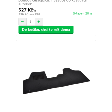
pohodlí cestujících. Investice do kvalitních
autokob...
527 Kč
/
ks
Skladem 20 ks
436 Kč
bez DPH
Do košíku, chci to mít doma