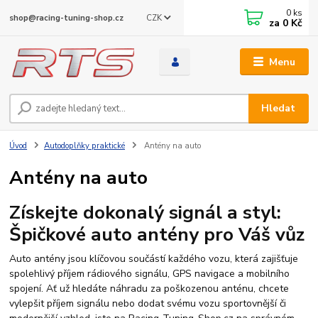
0
ks
CZK
shop@racing-tuning-shop.cz
za
0 Kč
Menu
Hledat
Úvod
Autodoplňky praktické
Antény na auto
Antény na auto
Získejte dokonalý signál a styl:
Špičkové auto antény pro Váš vůz
Auto antény jsou klíčovou součástí každého vozu, která zajišťuje
spolehlivý příjem rádiového signálu, GPS navigace a mobilního
spojení. Ať už hledáte náhradu za poškozenou anténu, chcete
vylepšit příjem signálu nebo dodat svému vozu sportovnější či