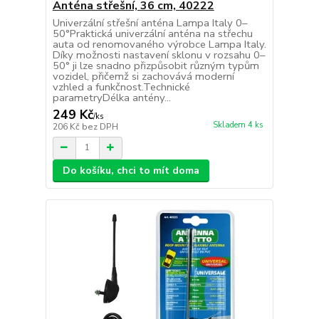
Anténa střešní, 36 cm, 40222
Univerzální střešní anténa Lampa Italy 0–
50°Praktická univerzální anténa na střechu
auta od renomovaného výrobce Lampa Italy.
Díky možnosti nastavení sklonu v rozsahu 0–
50° ji lze snadno přizpůsobit různým typům
vozidel, přičemž si zachovává moderní
vzhled a funkčnost.Technické
parametryDélka antény...
249 Kč
/
ks
Skladem 4 ks
206 Kč
bez DPH
Do košíku, chci to mít doma