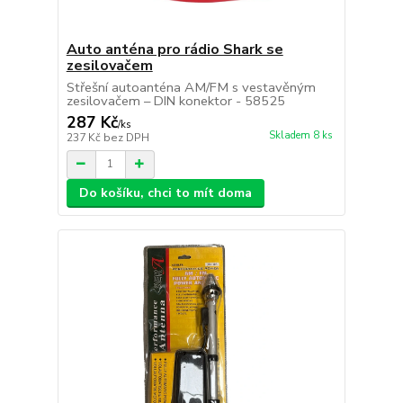
Auto anténa pro rádio Shark se
zesilovačem
Střešní autoanténa AM/FM s vestavěným
zesilovačem – DIN konektor - 58525
287 Kč
/
ks
Skladem 8 ks
237 Kč
bez DPH
Do košíku, chci to mít doma