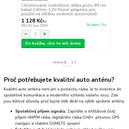
Chromovaná, vodotěsná, délka prutu 99 cm,
kabel 140cm, 12V Různé adaptéry pro
použití na většinu osobních automobilů
1 128 Kč
/
ks
Skladem 2 ks
932 Kč
bez DPH
Do košíku, chci to mít doma
strana
z 1
Proč potřebujete kvalitní auto anténu?
Kvalitní auto anténa není jen o poslechu rádia. Je to investice do
spolehlivé komunikace a moderního vzhledu vašeho vozu. Zde
jsou klíčové důvody, proč byste měli dbát na výběr správné antény:
Spolehlivý příjem signálu:
Zajistěte si křišťálově čistý
příjem AM/FM rádia, digitálního rádia DAB+, přesnou GPS
navigaci a stabilní GSM/LTE spojení.