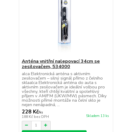
Anténa vnitřní nalepovací 34cm se
zesilovačem, 534000
alca Elektronická anténa s aktivním
zesilovačem – silný signál přímo z čelního
sklaalca Elektronická anténa do auta s
aktivním zesilovačem je ideální volbou pro
všechny, kteří chtějí kvalitní a spolehlivý
příjem v AM/FM (UKW/MW) pásmech. Díky
možnosti přímé montáže na čelní sklo je
nejen nenápadná, ...
228 Kč
/
ks
Skladem 13 ks
188 Kč
bez DPH