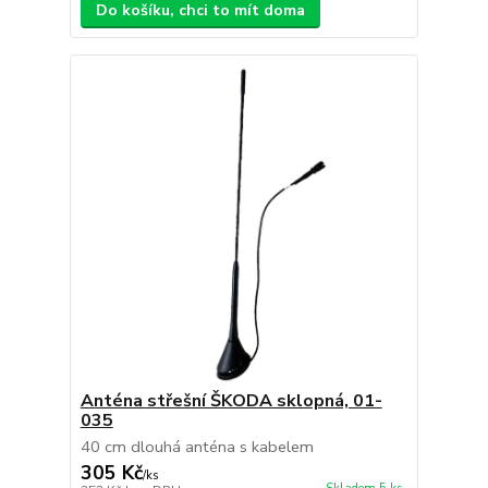
Do košíku, chci to mít doma
Anténa střešní ŠKODA sklopná, 01-
035
40 cm dlouhá anténa s kabelem
305 Kč
/
ks