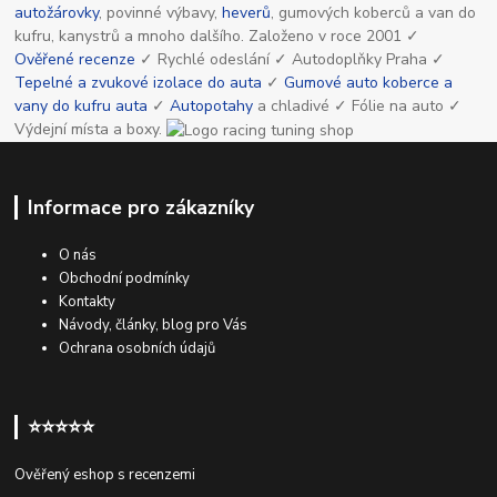
autožárovky
, povinné výbavy,
heverů
, gumových koberců a van do
kufru, kanystrů a mnoho dalšího. Založeno v roce 2001 ✓
Ověřené recenze
✓ Rychlé odeslání ✓ Autodoplňky Praha ✓
Tepelné a zvukové izolace do auta
✓
Gumové auto koberce a
vany do kufru auta
✓
Autopotahy
a chladivé ✓ Fólie na auto ✓
Výdejní místa a boxy.
Informace pro zákazníky
O nás
Obchodní podmínky
Kontakty
Návody, články, blog pro Vás
Ochrana osobních údajů
⭐⭐⭐⭐⭐
Ověřený eshop s recenzemi