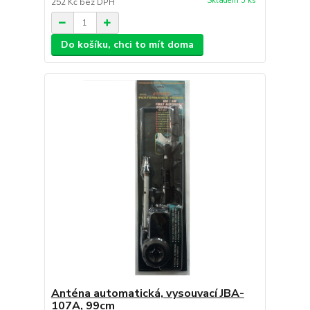
Skladem 5 ks
252 Kč
bez DPH
Do košíku, chci to mít doma
Anténa automatická, vysouvací JBA-
107A, 99cm