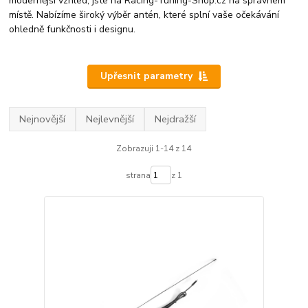
modernější vzhled, jste na Racing-Tuning-Shop.cz na správném
místě. Nabízíme široký výběr antén, které splní vaše očekávání
ohledně funkčnosti i designu.
Upřesnit parametry
Nejnovější
Nejlevnější
Nejdražší
Zobrazuji 1-14 z 14
strana
z 1