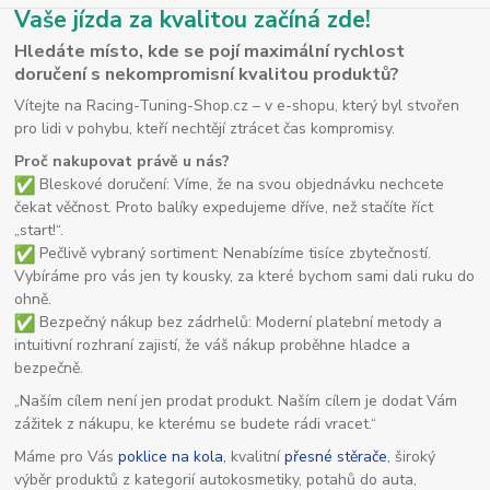
Vaše jízda za kvalitou začíná zde!
Hledáte místo, kde se pojí maximální rychlost
doručení s nekompromisní kvalitou produktů?
Vítejte na Racing-Tuning-Shop.cz – v e-shopu, který byl stvořen
pro lidi v pohybu, kteří nechtějí ztrácet čas kompromisy.
Proč nakupovat právě u nás?
Bleskové doručení: Víme, že na svou objednávku nechcete
čekat věčnost. Proto balíky expedujeme dříve, než stačíte říct
„start!“.
Pečlivě vybraný sortiment: Nenabízíme tisíce zbytečností.
Vybíráme pro vás jen ty kousky, za které bychom sami dali ruku do
ohně.
Bezpečný nákup bez zádrhelů: Moderní platební metody a
intuitivní rozhraní zajistí, že váš nákup proběhne hladce a
bezpečně.
„Naším cílem není jen prodat produkt. Naším cílem je dodat Vám
zážitek z nákupu, ke kterému se budete rádi vracet.“
Máme pro Vás
poklice na kola
, kvalitní
přesné stěrače
, široký
výběr produktů z kategorií autokosmetiky, potahů do auta,