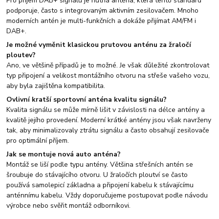
Pro příjem DAB+ signálu je nutná anténa, která tento standard
podporuje, často s integrovaným aktivním zesilovačem. Mnoho
moderních antén je multi-funkčních a dokáže přijímat AM/FM i
DAB+.
Je možné vyměnit klasickou prutovou anténu za žraločí
ploutev?
Ano, ve většině případů je to možné. Je však důležité zkontrolovat
typ připojení a velikost montážního otvoru na střeše vašeho vozu,
aby byla zajištěna kompatibilita.
Ovlivní kratší sportovní anténa kvalitu signálu?
Kvalita signálu se může mírně lišit v závislosti na délce antény a
kvalitě jejího provedení. Moderní krátké antény jsou však navrženy
tak, aby minimalizovaly ztrátu signálu a často obsahují zesilovače
pro optimální příjem.
Jak se montuje nová auto anténa?
Montáž se liší podle typu antény. Většina střešních antén se
šroubuje do stávajícího otvoru. U žraločích ploutví se často
používá samolepicí základna a připojení kabelu k stávajícímu
anténnímu kabelu. Vždy doporučujeme postupovat podle návodu
výrobce nebo svěřit montáž odborníkovi.