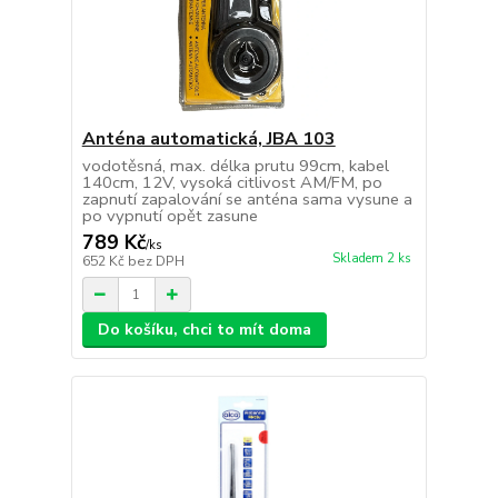
Anténa automatická, JBA 103
vodotěsná, max. délka prutu 99cm, kabel
140cm, 12V, vysoká citlivost AM/FM, po
zapnutí zapalování se anténa sama vysune a
po vypnutí opět zasune
789 Kč
/
ks
Skladem 2 ks
652 Kč
bez DPH
Do košíku, chci to mít doma