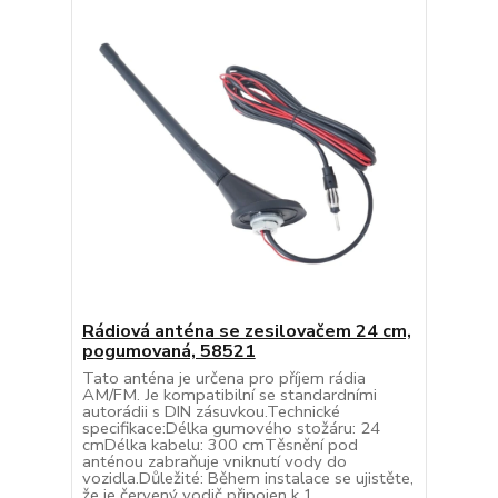
Rádiová anténa se zesilovačem 24 cm,
pogumovaná, 58521
Tato anténa je určena pro příjem rádia
AM/FM. Je kompatibilní se standardními
autorádii s DIN zásuvkou.Technické
specifikace:Délka gumového stožáru: 24
cmDélka kabelu: 300 cmTěsnění pod
anténou zabraňuje vniknutí vody do
vozidla.Důležité: Během instalace se ujistěte,
že je červený vodič připojen k 1...