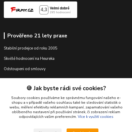
Prověřeno 21 lety praxe
Stabilní prodejce od roku 2005
Skvělé hodnocení na Heureka
Odstoupeni od smlouvy
🍪 Jak byste rádi své cookies?
Kontakty
Soubory cookies používáme ke správnému fungování našeho e-
shopu a v případě vašeho souhlasu také ke sledování statistik o
webu, měření efektivity reklamních kampaní, zapamatování vašeho
shop@racing-tuning-shop.cz
oblíbeného nastavení při používání stránek, či zobrazení reklam
odpovídajících vašim preferencím.
Více k využití cookies