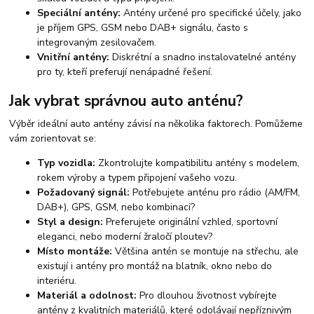
Speciální antény:
Antény určené pro specifické účely, jako
je příjem GPS, GSM nebo DAB+ signálu, často s
integrovaným zesilovačem.
Vnitřní antény:
Diskrétní a snadno instalovatelné antény
pro ty, kteří preferují nenápadné řešení.
Jak vybrat správnou auto anténu?
Výběr ideální auto antény závisí na několika faktorech. Pomůžeme
vám zorientovat se:
Typ vozidla:
Zkontrolujte kompatibilitu antény s modelem,
rokem výroby a typem připojení vašeho vozu.
Požadovaný signál:
Potřebujete anténu pro rádio (AM/FM,
DAB+), GPS, GSM, nebo kombinaci?
Styl a design:
Preferujete originální vzhled, sportovní
eleganci, nebo moderní žraločí ploutev?
Místo montáže:
Většina antén se montuje na střechu, ale
existují i antény pro montáž na blatník, okno nebo do
interiéru.
Materiál a odolnost:
Pro dlouhou životnost vybírejte
antény z kvalitních materiálů, které odolávají nepříznivým