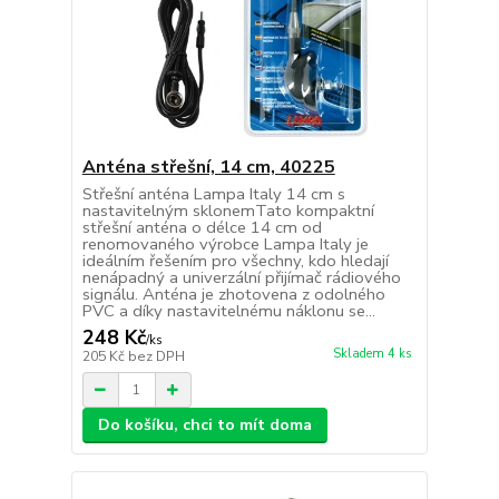
Anténa střešní, 14 cm, 40225
Střešní anténa Lampa Italy 14 cm s
nastavitelným sklonemTato kompaktní
střešní anténa o délce 14 cm od
renomovaného výrobce Lampa Italy je
ideálním řešením pro všechny, kdo hledají
nenápadný a univerzální přijímač rádiového
signálu. Anténa je zhotovena z odolného
PVC a díky nastavitelnému náklonu se...
248 Kč
/
ks
Skladem 4 ks
205 Kč
bez DPH
Do košíku, chci to mít doma