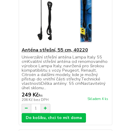
Anténa střešní, 55 cm, 40220
Univerzální střešní anténa Lampa Italy 55
cmKvalitní střešní anténa od renomovaného
výrobce Lampa Italy, navržená pro širokou
kompatibilitu s vozy Peugeot, Renault,
Citroën a dalšími modely, kde je možný
přístup do vnitřní části střechy.Technické
vlastnostiDélka antény: 55 cmNastavitelný
úhel sklonu...
249 Kč
/
ks
Skladem 4 ks
206 Kč
bez DPH
Do košíku, chci to mít doma