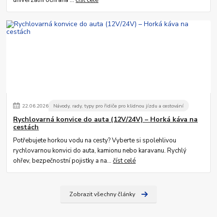
22
.
06
.
2026
Návody, rady, typy pro řidiče pro klidnou jízdu a cestování
Rychlovarná konvice do auta (12V/24V) – Horká káva na
cestách
Potřebujete horkou vodu na cesty? Vyberte si spolehlivou
rychlovarnou konvici do auta, kamionu nebo karavanu. Rychlý
ohřev, bezpečnostní pojistky a na...
číst celé
Zobrazit všechny články