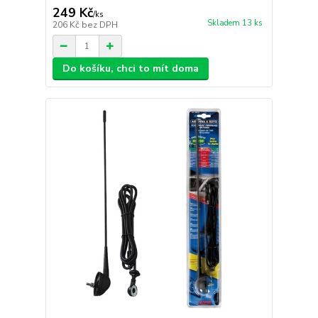
249 Kč
/
ks
Skladem 13 ks
206 Kč
bez DPH
Do košíku, chci to mít doma