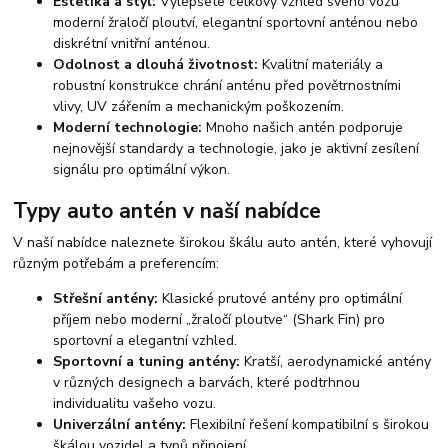
Estetika a styl:
Vylepšete celkový vzhled svého vozu
moderní žraločí ploutví, elegantní sportovní anténou nebo
diskrétní vnitřní anténou.
Odolnost a dlouhá životnost:
Kvalitní materiály a
robustní konstrukce chrání anténu před povětrnostními
vlivy, UV zářením a mechanickým poškozením.
Moderní technologie:
Mnoho našich antén podporuje
nejnovější standardy a technologie, jako je aktivní zesílení
signálu pro optimální výkon.
Typy auto antén v naší nabídce
V naší nabídce naleznete širokou škálu auto antén, které vyhovují
různým potřebám a preferencím:
Střešní antény:
Klasické prutové antény pro optimální
příjem nebo moderní „žraločí ploutve“ (Shark Fin) pro
sportovní a elegantní vzhled.
Sportovní a tuning antény:
Kratší, aerodynamické antény
v různých designech a barvách, které podtrhnou
individualitu vašeho vozu.
Univerzální antény:
Flexibilní řešení kompatibilní s širokou
škálou vozidel a typů připojení.