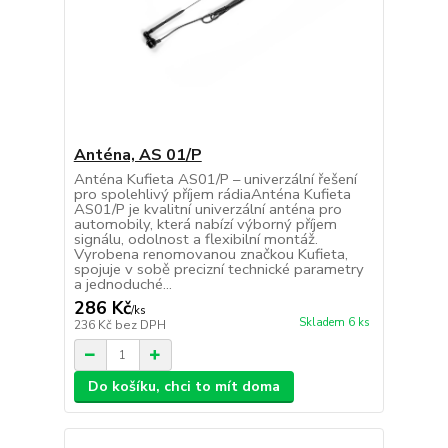
Anténa, AS 01/P
Anténa Kufieta AS01/P – univerzální řešení
pro spolehlivý příjem rádiaAnténa Kufieta
AS01/P je kvalitní univerzální anténa pro
automobily, která nabízí výborný příjem
signálu, odolnost a flexibilní montáž.
Vyrobena renomovanou značkou Kufieta,
spojuje v sobě precizní technické parametry
a jednoduché...
286 Kč
/
ks
Skladem 6 ks
236 Kč
bez DPH
Do košíku, chci to mít doma