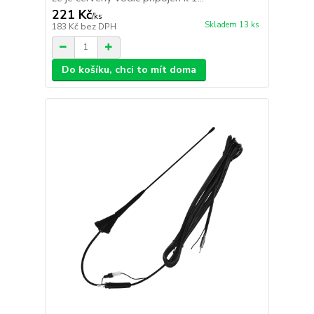
221 Kč
/
ks
Skladem 13 ks
183 Kč
bez DPH
Do košíku, chci to mít doma