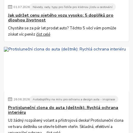
01
.
07
.
2026
Návody, rady, typy pro řidiče pro klidnou jízdu a cestování
Jak udržet cenu ojetého vozu vysoko: 5 doplňků pro
dlouhou životnost
Chystáte se za pár let prodat auto? Těchto 5 věcí vám pomůže
získat víc peněz
číst celé
26
.
06
.
2026
Autodoplňky na míru pro ochranu a design auta - inspirace
Protisluneční clona do auta (deštník): Rychlá ochrana
interiéru
Už žádný rozpálený volant a přístrojová deska! Protisluneční clona
ve tvaru deštníku se otevře během vteřin. Skladná, efektivní a
univerzální ochrana ...
číst celé