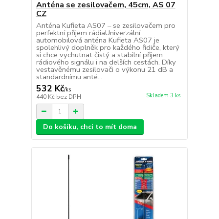
Anténa se zesilovačem, 45cm, AS 07
CZ
Anténa Kufieta AS07 – se zesilovačem pro
perfektní příjem rádiaUniverzální
automobilová anténa Kufieta AS07 je
spolehlivý doplněk pro každého řidiče, který
si chce vychutnat čistý a stabilní příjem
rádiového signálu i na delších cestách. Díky
vestavěnému zesilovači o výkonu 21 dB a
standardnímu anté...
532 Kč
/
ks
Skladem 3 ks
440 Kč
bez DPH
Do košíku, chci to mít doma