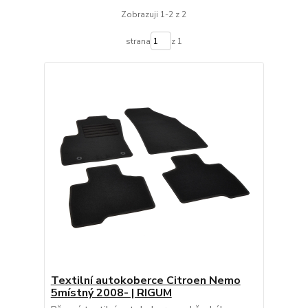
Zobrazuji 1-2 z 2
strana
z 1
Textilní autokoberce Citroen Nemo
5místný 2008- | RIGUM