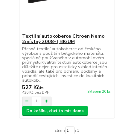
Textilní autokoberce Citroen Nemo
2místný 2008- | RIGUM
Přesné textilní autokoberce od českého
výrobce s použitím belgického materiálu,
speciálně používaného v automobilovém
průmyslu.Kvalitní textilní autokoberce jsou
důležité nejen pro estetický vzhled interiéru
vozidla, ale také pro ochranu podlahy a
pohodlí cestujících. Investice do kvalitních
autokob...
527 Kč
/
ks
Skladem 20 ks
436 Kč
bez DPH
Do košíku, chci to mít doma
strana
z 1