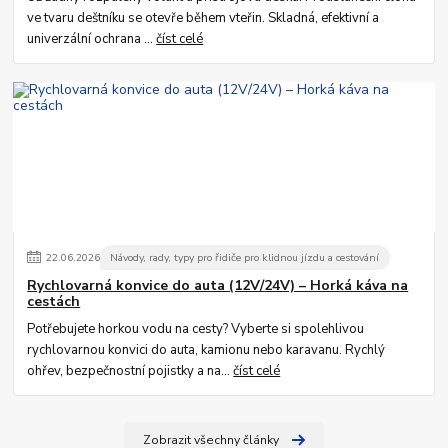
ve tvaru deštníku se otevře během vteřin. Skladná, efektivní a
univerzální ochrana ...
číst celé
22
.
06
.
2026
Návody, rady, typy pro řidiče pro klidnou jízdu a cestování
Rychlovarná konvice do auta (12V/24V) – Horká káva na
cestách
Potřebujete horkou vodu na cesty? Vyberte si spolehlivou
rychlovarnou konvici do auta, kamionu nebo karavanu. Rychlý
ohřev, bezpečnostní pojistky a na...
číst celé
Zobrazit všechny články