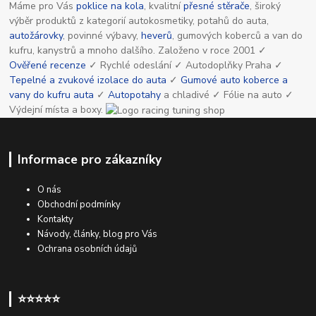
Máme pro Vás
poklice na kola
, kvalitní
přesné stěrače
, široký
výběr produktů z kategorií autokosmetiky, potahů do auta,
autožárovky
, povinné výbavy,
heverů
, gumových koberců a van do
kufru, kanystrů a mnoho dalšího. Založeno v roce 2001 ✓
Ověřené recenze
✓ Rychlé odeslání ✓ Autodoplňky Praha ✓
Tepelné a zvukové izolace do auta
✓
Gumové auto koberce a
vany do kufru auta
✓
Autopotahy
a chladivé ✓ Fólie na auto ✓
Výdejní místa a boxy.
Informace pro zákazníky
O nás
Obchodní podmínky
Kontakty
Návody, články, blog pro Vás
Ochrana osobních údajů
⭐⭐⭐⭐⭐