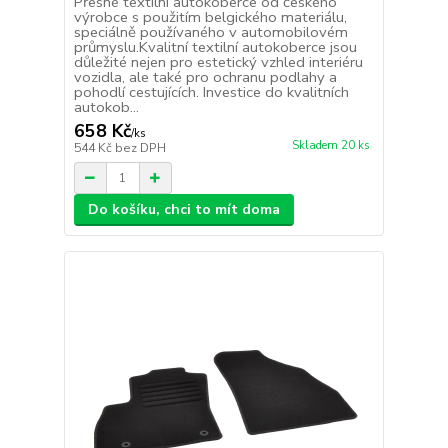
Přesné textilní autokoberce od českého
výrobce s použitím belgického materiálu,
speciálně používaného v automobilovém
průmyslu.Kvalitní textilní autokoberce jsou
důležité nejen pro estetický vzhled interiéru
vozidla, ale také pro ochranu podlahy a
pohodlí cestujících. Investice do kvalitních
autokob...
658 Kč
/
ks
Skladem 20 ks
544 Kč
bez DPH
Do košíku, chci to mít doma