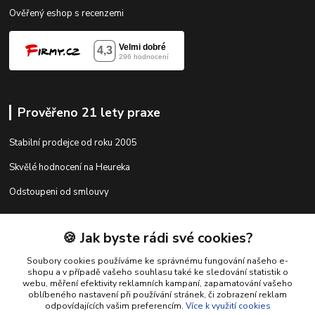
Ověřený eshop s recenzemi
Prověřeno 21 lety praxe
Stabilní prodejce od roku 2005
Skvělé hodnocení na Heureka
Odstoupeni od smlouvy
🍪 Jak byste rádi své cookies?
Kontakty
Soubory cookies používáme ke správnému fungování našeho e-
shopu a v případě vašeho souhlasu také ke sledování statistik o
webu, měření efektivity reklamních kampaní, zapamatování vašeho
shop@racing-tuning-shop.cz
oblíbeného nastavení při používání stránek, či zobrazení reklam
odpovídajících vašim preferencím.
Více k využití cookies