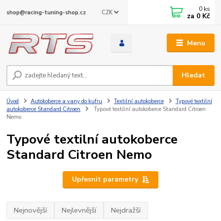
0
ks
CZK
shop@racing-tuning-shop.cz
za
0 Kč
Menu
Hledat
Úvod
Autokoberce a vany do kufru
Textilní autokoberce
Typové textilní
autokoberce Standard Citroen
Typové textilní autokoberce Standard Citroen
Nemo
Typové textilní autokoberce
Standard Citroen Nemo
Upřesnit parametry
Nejnovější
Nejlevnější
Nejdražší