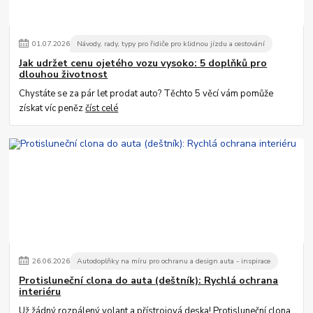
01
.
07
.
2026
Návody, rady, typy pro řidiče pro klidnou jízdu a cestování
Jak udržet cenu ojetého vozu vysoko: 5 doplňků pro
dlouhou životnost
Chystáte se za pár let prodat auto? Těchto 5 věcí vám pomůže
získat víc peněz
číst celé
26
.
06
.
2026
Autodoplňky na míru pro ochranu a design auta - inspirace
Protisluneční clona do auta (deštník): Rychlá ochrana
interiéru
Už žádný rozpálený volant a přístrojová deska! Protisluneční clona