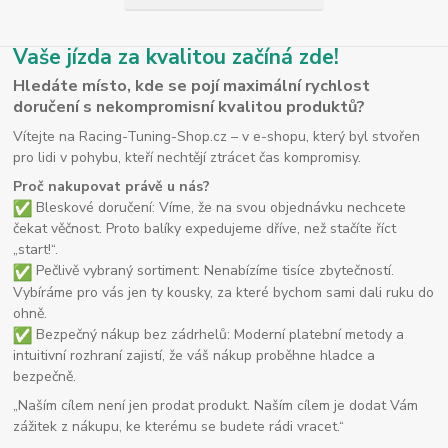
Vaše jízda za kvalitou začíná zde!
Hledáte místo, kde se pojí maximální rychlost
doručení s nekompromisní kvalitou produktů?
Vítejte na Racing-Tuning-Shop.cz – v e-shopu, který byl stvořen
pro lidi v pohybu, kteří nechtějí ztrácet čas kompromisy.
Proč nakupovat právě u nás?
Bleskové doručení: Víme, že na svou objednávku nechcete
čekat věčnost. Proto balíky expedujeme dříve, než stačíte říct
„start!“.
Pečlivě vybraný sortiment: Nenabízíme tisíce zbytečností.
Vybíráme pro vás jen ty kousky, za které bychom sami dali ruku do
ohně.
Bezpečný nákup bez zádrhelů: Moderní platební metody a
intuitivní rozhraní zajistí, že váš nákup proběhne hladce a
bezpečně.
„Naším cílem není jen prodat produkt. Naším cílem je dodat Vám
zážitek z nákupu, ke kterému se budete rádi vracet.“