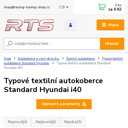
0
ks
CZK
shop@racing-tuning-shop.cz
za
0 Kč
Menu
Hledat
Úvod
Autokoberce a vany do kufru
Textilní autokoberce
Typové textilní
autokoberce Standard Hyundai
Typové textilní autokoberce Standard
Hyundai i40
Typové textilní autokoberce
Standard Hyundai i40
Upřesnit parametry
Nejnovější
Nejlevnější
Nejdražší