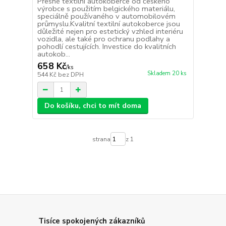
Přesné textilní autokoberce od českého
výrobce s použitím belgického materiálu,
speciálně používaného v automobilovém
průmyslu.Kvalitní textilní autokoberce jsou
důležité nejen pro estetický vzhled interiéru
vozidla, ale také pro ochranu podlahy a
pohodlí cestujících. Investice do kvalitních
autokob...
658 Kč
/
ks
Skladem 20 ks
544 Kč
bez DPH
Do košíku, chci to mít doma
strana
z 1
Tisíce spokojených zákazníků