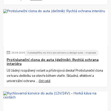
26
.
06
.
2026
Autodoplňky na míru pro ochranu a design auta - inspirace
Protisluneční clona do auta (deštník): Rychlá ochrana
interiéru
Už žádný rozpálený volant a přístrojová deska! Protisluneční clona
ve tvaru deštníku se otevře během vteřin. Skladná, efektivní a
univerzální ochrana ...
číst celé