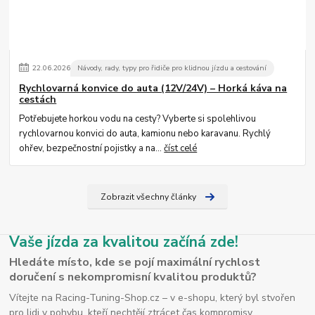
22
.
06
.
2026
Návody, rady, typy pro řidiče pro klidnou jízdu a cestování
Rychlovarná konvice do auta (12V/24V) – Horká káva na
cestách
Potřebujete horkou vodu na cesty? Vyberte si spolehlivou
rychlovarnou konvici do auta, kamionu nebo karavanu. Rychlý
ohřev, bezpečnostní pojistky a na...
číst celé
Zobrazit všechny články
Vaše jízda za kvalitou začíná zde!
Hledáte místo, kde se pojí maximální rychlost
doručení s nekompromisní kvalitou produktů?
Vítejte na Racing-Tuning-Shop.cz – v e-shopu, který byl stvořen
pro lidi v pohybu, kteří nechtějí ztrácet čas kompromisy.