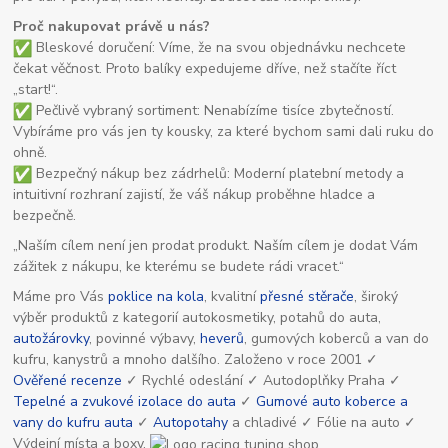
Proč nakupovat právě u nás?
Bleskové doručení: Víme, že na svou objednávku nechcete
čekat věčnost. Proto balíky expedujeme dříve, než stačíte říct
„start!“.
Pečlivě vybraný sortiment: Nenabízíme tisíce zbytečností.
Vybíráme pro vás jen ty kousky, za které bychom sami dali ruku do
ohně.
Bezpečný nákup bez zádrhelů: Moderní platební metody a
intuitivní rozhraní zajistí, že váš nákup proběhne hladce a
bezpečně.
„Naším cílem není jen prodat produkt. Naším cílem je dodat Vám
zážitek z nákupu, ke kterému se budete rádi vracet.“
Máme pro Vás
poklice na kola
, kvalitní
přesné stěrače
, široký
výběr produktů z kategorií autokosmetiky, potahů do auta,
autožárovky
, povinné výbavy,
heverů
, gumových koberců a van do
kufru, kanystrů a mnoho dalšího. Založeno v roce 2001 ✓
Ověřené recenze
✓ Rychlé odeslání ✓ Autodoplňky Praha ✓
Tepelné a zvukové izolace do auta
✓
Gumové auto koberce a
vany do kufru auta
✓
Autopotahy
a chladivé ✓ Fólie na auto ✓
Výdejní místa a boxy.