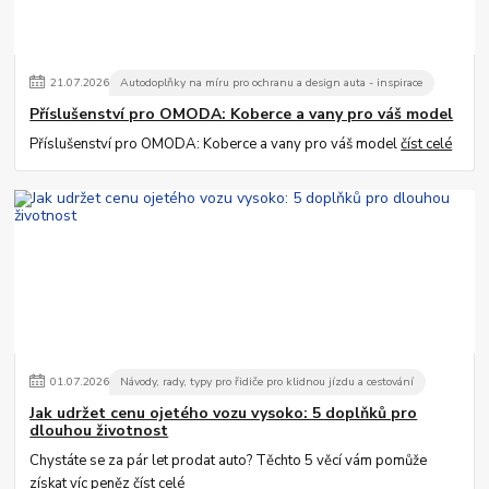
21
.
07
.
2026
Autodoplňky na míru pro ochranu a design auta - inspirace
Příslušenství pro OMODA: Koberce a vany pro váš model
Příslušenství pro OMODA: Koberce a vany pro váš model
číst celé
01
.
07
.
2026
Návody, rady, typy pro řidiče pro klidnou jízdu a cestování
Jak udržet cenu ojetého vozu vysoko: 5 doplňků pro
dlouhou životnost
Chystáte se za pár let prodat auto? Těchto 5 věcí vám pomůže
získat víc peněz
číst celé