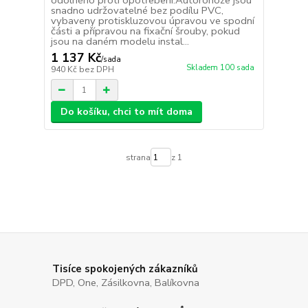
odolného proti opotřebení.Autorohože jsou
snadno udržovatelné bez podílu PVC,
vybaveny protiskluzovou úpravou ve spodní
části a přípravou na fixační šrouby, pokud
jsou na daném modelu instal...
1 137 Kč
/
sada
Skladem 100 sada
940 Kč
bez DPH
Do košíku, chci to mít doma
strana
z 1
Tisíce spokojených zákazníků
DPD, One, Zásilkovna, Balíkovna