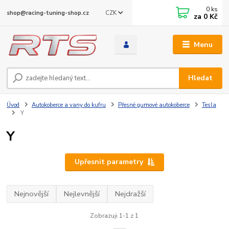
0
ks
CZK
shop@racing-tuning-shop.cz
za
0 Kč
Menu
Hledat
Úvod
Autokoberce a vany do kufru
Přesné gumové autokoberce
Tesla
Y
Y
Upřesnit parametry
Nejnovější
Nejlevnější
Nejdražší
Zobrazuji 1-1 z 1