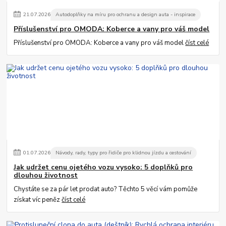
21
.
07
.
2026
Autodoplňky na míru pro ochranu a design auta - inspirace
Příslušenství pro OMODA: Koberce a vany pro váš model
Příslušenství pro OMODA: Koberce a vany pro váš model
číst celé
01
.
07
.
2026
Návody, rady, typy pro řidiče pro klidnou jízdu a cestování
Jak udržet cenu ojetého vozu vysoko: 5 doplňků pro
dlouhou životnost
Chystáte se za pár let prodat auto? Těchto 5 věcí vám pomůže
získat víc peněz
číst celé