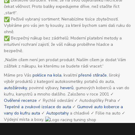
Bleskové doručení: Víme, že na svou objednávku nechcete
čekat věčnost. Proto balíky expedujeme dříve, než stačíte říct
„start!“.
Pečlivě vybraný sortiment: Nenabízíme tisíce zbytečností.
Vybíráme pro vás jen ty kousky, za které bychom sami dali ruku do
ohně.
Bezpečný nákup bez zádrhelů: Moderní platební metody a
intuitivní rozhraní zajistí, že váš nákup proběhne hladce a
bezpečně.
„Naším cílem není jen prodat produkt. Naším cílem je dodat Vám
zážitek z nákupu, ke kterému se budete rádi vracet.“
Máme pro Vás
poklice na kola
, kvalitní
přesné stěrače
, široký
výběr produktů z kategorií autokosmetiky, potahů do auta,
autožárovky
, povinné výbavy,
heverů
, gumových koberců a van do
kufru, kanystrů a mnoho dalšího. Založeno v roce 2001 ✓
Ověřené recenze
✓ Rychlé odeslání ✓ Autodoplňky Praha ✓
Tepelné a zvukové izolace do auta
✓
Gumové auto koberce a
vany do kufru auta
✓
Autopotahy
a chladivé ✓ Fólie na auto ✓
Výdejní místa a boxy.