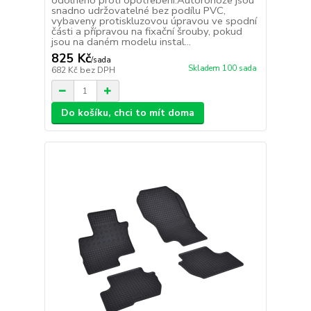
odolného proti opotřebení.Autorohože jsou
snadno udržovatelné bez podílu PVC,
vybaveny protiskluzovou úpravou ve spodní
části a přípravou na fixační šrouby, pokud
jsou na daném modelu instal...
825 Kč
/
sada
Skladem 100 sada
682 Kč
bez DPH
Do košíku, chci to mít doma