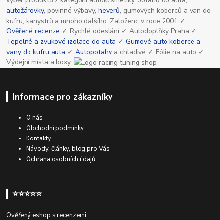
výběr produktů z kategorií autokosmetiky, potahů do auta,
autožárovky
, povinné výbavy,
heverů
, gumových koberců a van do
kufru, kanystrů a mnoho dalšího. Založeno v roce 2001 ✓
Ověřené recenze
✓ Rychlé odeslání ✓ Autodoplňky Praha ✓
Tepelné a zvukové izolace do auta
✓
Gumové auto koberce a
vany do kufru auta
✓
Autopotahy
a chladivé ✓ Fólie na auto ✓
Výdejní místa a boxy.
Informace pro zákazníky
O nás
Obchodní podmínky
Kontakty
Návody, články, blog pro Vás
Ochrana osobních údajů
⭐⭐⭐⭐⭐
Ověřený eshop s recenzemi