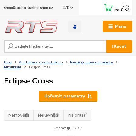
0
ks
CZK
shop@racing-tuning-shop.cz
za
0 Kč
Menu
Hledat
Úvod
Autokoberce a vany do kufru
Přesné gumové autokoberce
Mitsubishi
Eclipse Cross
Eclipse Cross
Upřesnit parametry
Nejnovější
Nejlevnější
Nejdražší
Zobrazuji 1-2 z 2