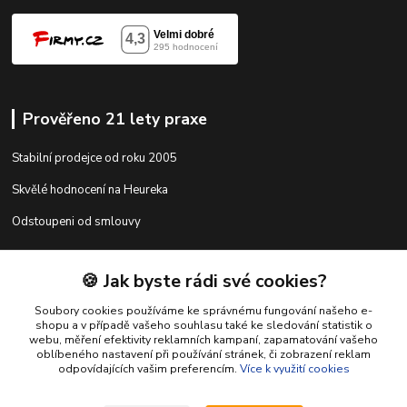
Prověřeno 21 lety praxe
Stabilní prodejce od roku 2005
Skvělé hodnocení na Heureka
Odstoupeni od smlouvy
🍪 Jak byste rádi své cookies?
Kontakty
Soubory cookies používáme ke správnému fungování našeho e-
shopu a v případě vašeho souhlasu také ke sledování statistik o
webu, měření efektivity reklamních kampaní, zapamatování vašeho
shop@racing-tuning-shop.cz
oblíbeného nastavení při používání stránek, či zobrazení reklam
odpovídajících vašim preferencím.
Více k využití cookies