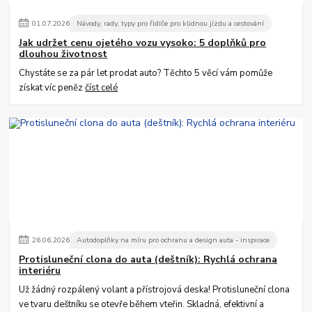
01
.
07
.
2026
Návody, rady, typy pro řidiče pro klidnou jízdu a cestování
Jak udržet cenu ojetého vozu vysoko: 5 doplňků pro
dlouhou životnost
Chystáte se za pár let prodat auto? Těchto 5 věcí vám pomůže
získat víc peněz
číst celé
26
.
06
.
2026
Autodoplňky na míru pro ochranu a design auta - inspirace
Protisluneční clona do auta (deštník): Rychlá ochrana
interiéru
Už žádný rozpálený volant a přístrojová deska! Protisluneční clona
ve tvaru deštníku se otevře během vteřin. Skladná, efektivní a