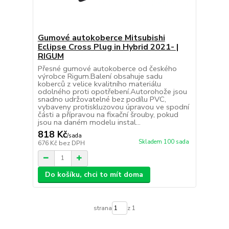
Gumové autokoberce Mitsubishi
Eclipse Cross Plug in Hybrid 2021- |
RIGUM
Přesné gumové autokoberce od českého
výrobce Rigum.Balení obsahuje sadu
koberců z velice kvalitního materiálu
odolného proti opotřebení.Autorohože jsou
snadno udržovatelné bez podílu PVC,
vybaveny protiskluzovou úpravou ve spodní
části a přípravou na fixační šrouby, pokud
jsou na daném modelu instal...
818 Kč
/
sada
Skladem 100 sada
676 Kč
bez DPH
Do košíku, chci to mít doma
strana
z 1