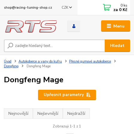
0
ks
CZK
shop@racing-tuning-shop.cz
za
0 Kč
Menu
Hledat
Úvod
Autokoberce a vany do kufru
Přesné gumové autokoberce
Dongfeng
Dongfeng Mage
Dongfeng Mage
Upřesnit parametry
Nejnovější
Nejlevnější
Nejdražší
Zobrazuji 1-1 z 1