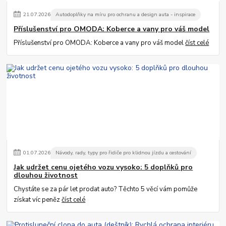
21
.
07
.
2026
Autodoplňky na míru pro ochranu a design auta - inspirace
Příslušenství pro OMODA: Koberce a vany pro váš model
Příslušenství pro OMODA: Koberce a vany pro váš model
číst celé
01
.
07
.
2026
Návody, rady, typy pro řidiče pro klidnou jízdu a cestování
Jak udržet cenu ojetého vozu vysoko: 5 doplňků pro
dlouhou životnost
Chystáte se za pár let prodat auto? Těchto 5 věcí vám pomůže
získat víc peněz
číst celé