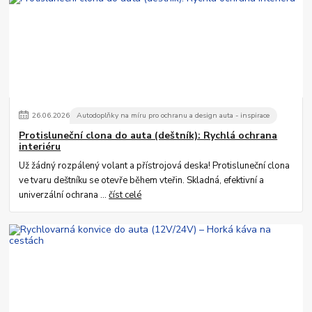
26
.
06
.
2026
Autodoplňky na míru pro ochranu a design auta - inspirace
Protisluneční clona do auta (deštník): Rychlá ochrana
interiéru
Už žádný rozpálený volant a přístrojová deska! Protisluneční clona
ve tvaru deštníku se otevře během vteřin. Skladná, efektivní a
univerzální ochrana ...
číst celé