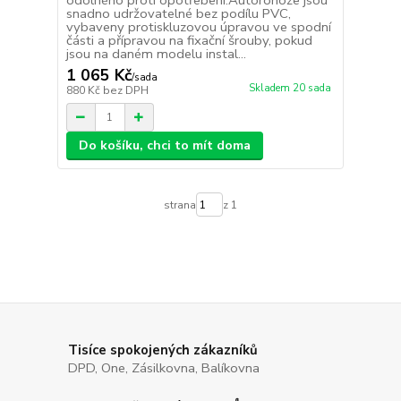
odolného proti opotřebení.Autorohože jsou
snadno udržovatelné bez podílu PVC,
vybaveny protiskluzovou úpravou ve spodní
části a přípravou na fixační šrouby, pokud
jsou na daném modelu instal...
1 065 Kč
/
sada
Skladem 20 sada
880 Kč
bez DPH
Do košíku, chci to mít doma
strana
z 1
Tisíce spokojených zákazníků
DPD, One, Zásilkovna, Balíkovna