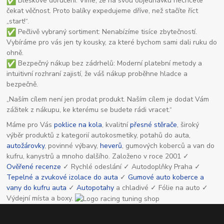
Bleskové doručení: Víme, že na svou objednávku nechcete
čekat věčnost. Proto balíky expedujeme dříve, než stačíte říct
„start!“.
Pečlivě vybraný sortiment: Nenabízíme tisíce zbytečností.
Vybíráme pro vás jen ty kousky, za které bychom sami dali ruku do
ohně.
Bezpečný nákup bez zádrhelů: Moderní platební metody a
intuitivní rozhraní zajistí, že váš nákup proběhne hladce a
bezpečně.
„Naším cílem není jen prodat produkt. Naším cílem je dodat Vám
zážitek z nákupu, ke kterému se budete rádi vracet.“
Máme pro Vás
poklice na kola
, kvalitní
přesné stěrače
, široký
výběr produktů z kategorií autokosmetiky, potahů do auta,
autožárovky
, povinné výbavy,
heverů
, gumových koberců a van do
kufru, kanystrů a mnoho dalšího. Založeno v roce 2001 ✓
Ověřené recenze
✓ Rychlé odeslání ✓ Autodoplňky Praha ✓
Tepelné a zvukové izolace do auta
✓
Gumové auto koberce a
vany do kufru auta
✓
Autopotahy
a chladivé ✓ Fólie na auto ✓
Výdejní místa a boxy.