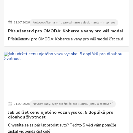
21
.
07
.
2026
Autodoplňky na míru pro ochranu a design auta - inspirace
Příslušenství pro OMODA: Koberce a vany pro váš model
Příslušenství pro OMODA: Koberce a vany pro váš model
číst celé
01
.
07
.
2026
Návody, rady, typy pro řidiče pro klidnou jízdu a cestování
Jak udržet cenu ojetého vozu vysoko: 5 doplňků pro
dlouhou životnost
Chystáte se za pár let prodat auto? Těchto 5 věcí vám pomůže
získat víc peněz
číst celé