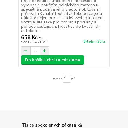
Přesné textilní autokoberce od českého
výrobce s použitím belgického materiálu,
speciálně používaného v automobilovém
průmyslu.Kvalitní textilní autokoberce jsou
důležité nejen pro estetický vzhled interiéru
vozidla, ale také pro ochranu podlahy a
pohodlí cestujících. Investice do kvalitních
autokob...
658 Kč
/
ks
Skladem 20 ks
544 Kč
bez DPH
Do košíku, chci to mít doma
strana
z 1
Tisíce spokojených zákazníků