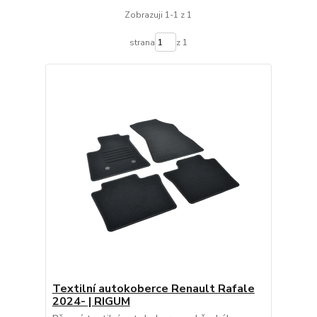
Zobrazuji 1-1 z 1
strana
z 1
Textilní autokoberce Renault Rafale
2024- | RIGUM