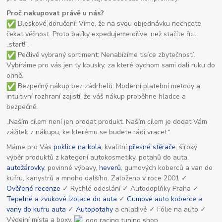
Proč nakupovat právě u nás?
Bleskové doručení: Víme, že na svou objednávku nechcete
čekat věčnost. Proto balíky expedujeme dříve, než stačíte říct
„start!“.
Pečlivě vybraný sortiment: Nenabízíme tisíce zbytečností.
Vybíráme pro vás jen ty kousky, za které bychom sami dali ruku do
ohně.
Bezpečný nákup bez zádrhelů: Moderní platební metody a
intuitivní rozhraní zajistí, že váš nákup proběhne hladce a
bezpečně.
„Naším cílem není jen prodat produkt. Naším cílem je dodat Vám
zážitek z nákupu, ke kterému se budete rádi vracet.“
Máme pro Vás
poklice na kola
, kvalitní
přesné stěrače
, široký
výběr produktů z kategorií autokosmetiky, potahů do auta,
autožárovky
, povinné výbavy,
heverů
, gumových koberců a van do
kufru, kanystrů a mnoho dalšího. Založeno v roce 2001 ✓
Ověřené recenze
✓ Rychlé odeslání ✓ Autodoplňky Praha ✓
Tepelné a zvukové izolace do auta
✓
Gumové auto koberce a
vany do kufru auta
✓
Autopotahy
a chladivé ✓ Fólie na auto ✓
Výdejní místa a boxy.