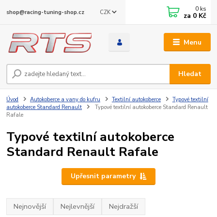
0
ks
CZK
shop@racing-tuning-shop.cz
za
0 Kč
Menu
Hledat
Úvod
Autokoberce a vany do kufru
Textilní autokoberce
Typové textilní
autokoberce Standard Renault
Typové textilní autokoberce Standard Renault
Rafale
Typové textilní autokoberce
Standard Renault Rafale
Upřesnit parametry
Nejnovější
Nejlevnější
Nejdražší