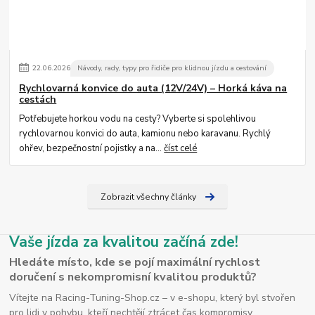
22
.
06
.
2026
Návody, rady, typy pro řidiče pro klidnou jízdu a cestování
Rychlovarná konvice do auta (12V/24V) – Horká káva na
cestách
Potřebujete horkou vodu na cesty? Vyberte si spolehlivou
rychlovarnou konvici do auta, kamionu nebo karavanu. Rychlý
ohřev, bezpečnostní pojistky a na...
číst celé
Zobrazit všechny články
Vaše jízda za kvalitou začíná zde!
Hledáte místo, kde se pojí maximální rychlost
doručení s nekompromisní kvalitou produktů?
Vítejte na Racing-Tuning-Shop.cz – v e-shopu, který byl stvořen
pro lidi v pohybu, kteří nechtějí ztrácet čas kompromisy.