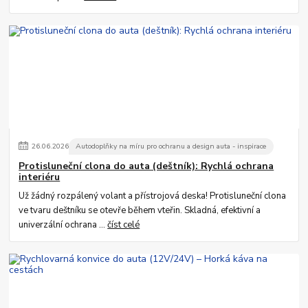
26
.
06
.
2026
Autodoplňky na míru pro ochranu a design auta - inspirace
Protisluneční clona do auta (deštník): Rychlá ochrana
interiéru
Už žádný rozpálený volant a přístrojová deska! Protisluneční clona
ve tvaru deštníku se otevře během vteřin. Skladná, efektivní a
univerzální ochrana ...
číst celé