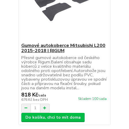
Gumové autokoberce Mitsubishi L200
2015-2018 | RIGUM
Přesné gumové autokoberce od českého
výrobce Rigum.Balení obsahuje sadu
koberců z velice kvalitního materiálu
odolného proti opotřebení.Autorohože jsou
snadno udržovatelné bez podílu PVC,
vybaveny protiskluzovou úpravou ve spodní
části a přípravou na fixační šrouby, pokud
jsou na daném modelu instal...
818 Kč
/
sada
Skladem 100 sada
676 Kč
bez DPH
Do košíku, chci to mít doma