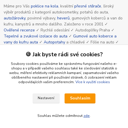
Máme pro Vás
poklice na kola
, kvalitní
přesné stěrače
, široký
výběr produktů z kategorií autokosmetiky, potahů do auta,
autožárovky
, povinné výbavy,
heverů
, gumových koberců a van do
kufru, kanystrů a mnoho dalšího. Založeno v roce 2001 ✓
Ověřené recenze
✓ Rychlé odeslání ✓ Autodoplňky Praha ✓
Tepelné a zvukové izolace do auta
✓
Gumové auto koberce a
vany do kufru auta
✓
Autopotahy
a chladivé ✓ Fólie na auto ✓
Výdejní místa a boxy.
🍪 Jak byste rádi své cookies?
Soubory cookies používáme ke správnému fungování našeho e-
Informace pro zákazníky
shopu a v případě vašeho souhlasu také ke sledování statistik o
webu, měření efektivity reklamních kampaní, zapamatování vašeho
oblíbeného nastavení při používání stránek, či zobrazení reklam
O nás
odpovídajících vašim preferencím.
Více k využití cookies
Obchodní podmínky
Kontakty
Souhlasím
Nastavení
Návody, články, blog pro Vás
Ochrana osobních údajů
Souhlas můžete odmítnout
zde
.
⭐⭐⭐⭐⭐