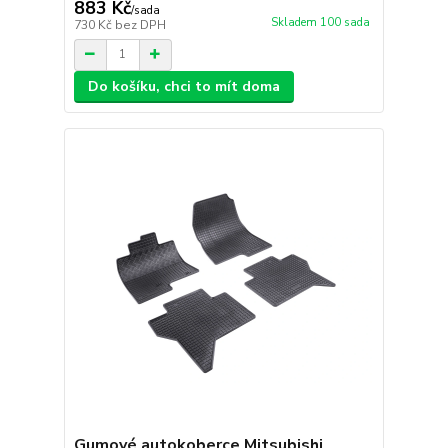
883 Kč
/
sada
Skladem 100 sada
730 Kč
bez DPH
Do košíku, chci to mít doma
Gumové autokoberce Mitsubishi