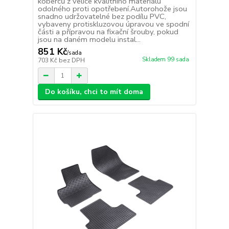
koberců z velice kvalitního materiálu
odolného proti opotřebení.Autorohože jsou
snadno udržovatelné bez podílu PVC,
vybaveny protiskluzovou úpravou ve spodní
části a přípravou na fixační šrouby, pokud
jsou na daném modelu instal...
851 Kč
/
sada
Skladem 99 sada
703 Kč
bez DPH
Do košíku, chci to mít doma