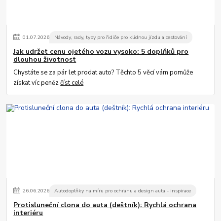
01
.
07
.
2026
Návody, rady, typy pro řidiče pro klidnou jízdu a cestování
Jak udržet cenu ojetého vozu vysoko: 5 doplňků pro
dlouhou životnost
Chystáte se za pár let prodat auto? Těchto 5 věcí vám pomůže
získat víc peněz
číst celé
26
.
06
.
2026
Autodoplňky na míru pro ochranu a design auta - inspirace
Protisluneční clona do auta (deštník): Rychlá ochrana
interiéru