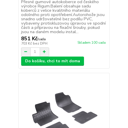
Přesné gumové autokoberce od českého
výrobce Rigum.Balení obsahuje sadu
koberců z velice kvalitního materiálu
odolného proti opotřebení.Autorohože jsou
snadno udržovatelné bez podílu PVC,
vybaveny protiskluzovou úpravou ve spodní
části a přípravou na fixační šrouby, pokud
jsou na daném modelu instal...
851 Kč
/
sada
Skladem 100 sada
703 Kč
bez DPH
Do košíku, chci to mít doma