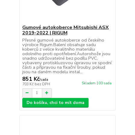
Gumové autokoberce Mitsubishi ASX
2019-2022 | RIGUM
Přesné gumové autokoberce od českého
výrobce Rigum.Balení obsahuje sadu
koberců z velice kvalitního materiálu
odolného proti opotřebení.Autorohože jsou
snadno udržovatelné bez podílu PVC,
vybaveny protiskluzovou úpravou ve spodní
části a přípravou na fixační šrouby, pokud
jsou na daném modelu instal...
851 Kč
/
sada
Skladem 100 sada
703 Kč
bez DPH
Do košíku, chci to mít doma