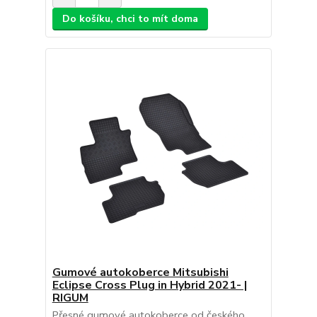
Do košíku, chci to mít doma
Gumové autokoberce Mitsubishi
Eclipse Cross Plug in Hybrid 2021- |
RIGUM
Přesné gumové autokoberce od českého