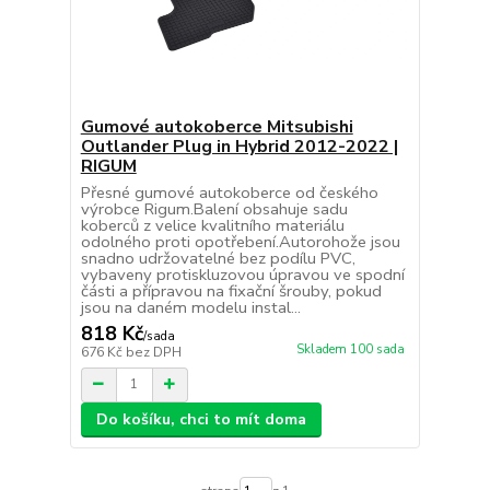
Gumové autokoberce Mitsubishi
Outlander Plug in Hybrid 2012-2022 |
RIGUM
Přesné gumové autokoberce od českého
výrobce Rigum.Balení obsahuje sadu
koberců z velice kvalitního materiálu
odolného proti opotřebení.Autorohože jsou
snadno udržovatelné bez podílu PVC,
vybaveny protiskluzovou úpravou ve spodní
části a přípravou na fixační šrouby, pokud
jsou na daném modelu instal...
818 Kč
/
sada
Skladem 100 sada
676 Kč
bez DPH
Do košíku, chci to mít doma