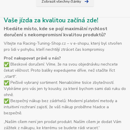
Zobrazit všechny články
Vaše jízda za kvalitou začíná zde!
Hledáte místo, kde se pojí maximální rychlost
doručení s nekompromisní kvalitou produktů?
Vítejte na Racing-Tuning-Shop.cz – v e-shopu, který byl stvořen
pro lidi v pohybu, kteří nechtějí ztrácet čas kompromisy.
Proč nakupovat právě u nás?
Bleskové doručení: Víme, že na svou objednávku nechcete
čekat věčnost. Proto balíky expedujeme dříve, než stačíte říct
„start!“.
Pečlivě vybraný sortiment: Nenabízíme tisíce zbytečností.
Vybíráme pro vás jen ty kousky, za které bychom sami dali ruku do
ohně.
Bezpečný nákup bez zádrhelů: Moderní platební metody a
intuitivní rozhraní zajistí, že váš nákup proběhne hladce a
bezpečně.
„Naším cílem není jen prodat produkt. Naším cílem je dodat Vám
zážitek z nákupu, ke kterému se budete rádi vracet.“