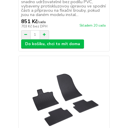
snadno udržovatelné bez podílu PVC,
vybaveny protiskluzovou úpravou ve spodní
části a přípravou na fixační šrouby, pokud
jsou na daném modelu instal...
851 Kč
/
sada
Skladem 20 sada
703 Kč
bez DPH
Do košíku, chci to mít doma