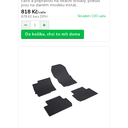
části a přípravou na fixační šrouby, pokud
jsou na daném modelu instal...
818 Kč
/
sada
Skladem 100 sada
676 Kč
bez DPH
Do košíku, chci to mít doma