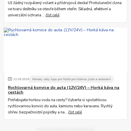
Už žádný rozpálený volant a přístrojová deska! Protisluneční clona
ve tvaru deštníku se otevře během vteřin. Skladná, efektivní a
univerzální ochrana ...
číst celé
22
.
06
.
2026
Návody, rady, typy pro řidiče pro klidnou jízdu a cestování
Rychlovarná konvice do auta (12V/24V) – Horká káva na
cestách
Potřebujete horkou vodu na cesty? Vyberte si spolehlivou
rychlovarnou konvici do auta, kamionu nebo karavanu. Rychlý
ohřev, bezpečnostní pojistky a na...
číst celé