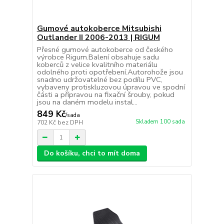
Gumové autokoberce Mitsubishi
Outlander II 2006-2013 | RIGUM
Přesné gumové autokoberce od českého
výrobce Rigum.Balení obsahuje sadu
koberců z velice kvalitního materiálu
odolného proti opotřebení.Autorohože jsou
snadno udržovatelné bez podílu PVC,
vybaveny protiskluzovou úpravou ve spodní
části a přípravou na fixační šrouby, pokud
jsou na daném modelu instal...
849 Kč
/
sada
Skladem 100 sada
702 Kč
bez DPH
Do košíku, chci to mít doma