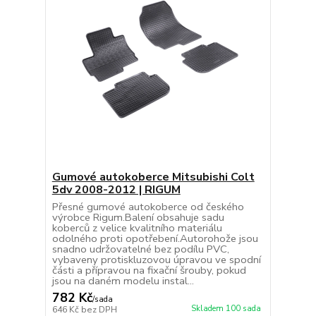
Gumové autokoberce Mitsubishi Colt
5dv 2008-2012 | RIGUM
Přesné gumové autokoberce od českého
výrobce Rigum.Balení obsahuje sadu
koberců z velice kvalitního materiálu
odolného proti opotřebení.Autorohože jsou
snadno udržovatelné bez podílu PVC,
vybaveny protiskluzovou úpravou ve spodní
části a přípravou na fixační šrouby, pokud
jsou na daném modelu instal...
782 Kč
/
sada
Skladem 100 sada
646 Kč
bez DPH