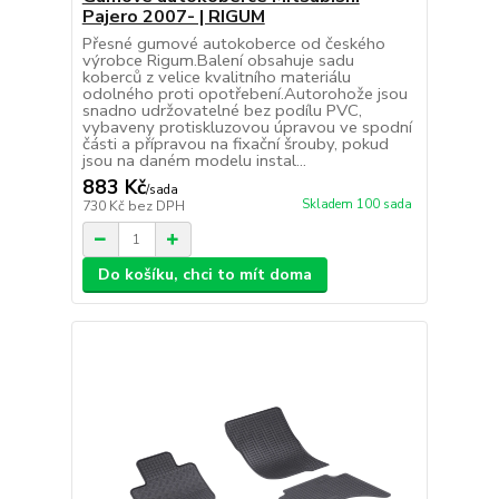
Pajero 2007- | RIGUM
Přesné gumové autokoberce od českého
výrobce Rigum.Balení obsahuje sadu
koberců z velice kvalitního materiálu
odolného proti opotřebení.Autorohože jsou
snadno udržovatelné bez podílu PVC,
vybaveny protiskluzovou úpravou ve spodní
části a přípravou na fixační šrouby, pokud
jsou na daném modelu instal...
883 Kč
/
sada
Skladem 100 sada
730 Kč
bez DPH
Do košíku, chci to mít doma