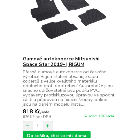
Gumové autokoberce Mitsubishi
Space Star 2019- | RIGUM
Přesné gumové autokoberce od českého
výrobce Rigum.Balení obsahuje sadu
koberců z velice kvalitního materiálu
odolného proti opotřebení.Autorohože jsou
snadno udržovatelné bez podílu PVC,
vybaveny protiskluzovou úpravou ve spodní
části a přípravou na fixační šrouby, pokud
jsou na daném modelu instal...
818 Kč
/
sada
Skladem 100 sada
676 Kč
bez DPH
Do košíku, chci to mít doma