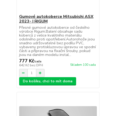
Gumové autokoberce Mitsubishi ASX
2023- | RIGUM
Přesné gumové autokoberce od českého
výrobce Rigum.Balení obsahuje sadu
koberců z velice kvalitního materiálu
odolného proti opotřebení.Autorohože jsou
snadno udržovatelné bez podílu PVC,
vybaveny protiskluzovou úpravou ve spodní
části a přípravou na fixační šrouby, pokud
jsou na daném modelu instal...
777 Kč
/
sada
Skladem 100 sada
642 Kč
bez DPH
Do košíku, chci to mít doma