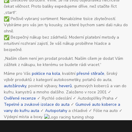
Bleskové doručení: Víme, že na svou objednávku nechcete
čekat věčnost. Proto balíky expedujeme dříve, než stačíte říct
„start!“.
Pečlivě vybraný sortiment: Nenabízíme tisíce zbytečností.
Vybíráme pro vás jen ty kousky, za které bychom sami dali ruku do
ohně.
Bezpečný nákup bez zádrhelů: Moderní platební metody a
intuitivní rozhraní zajistí, že váš nákup proběhne hladce a
bezpečně.
„Naším cílem není jen prodat produkt. Naším cílem je dodat Vám
zážitek z nákupu, ke kterému se budete rádi vracet.“
Máme pro Vás
poklice na kola
, kvalitní
přesné stěrače
, široký
výběr produktů z kategorií autokosmetiky, potahů do auta,
autožárovky
, povinné výbavy,
heverů
, gumových koberců a van do
kufru, kanystrů a mnoho dalšího. Založeno v roce 2001 ✓
Ověřené recenze
✓ Rychlé odeslání ✓ Autodoplňky Praha ✓
Tepelné a zvukové izolace do auta
✓
Gumové auto koberce a
vany do kufru auta
✓
Autopotahy
a chladivé ✓ Fólie na auto ✓
Výdejní místa a boxy.