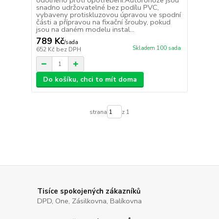
odolného proti opotřebení.Autorohože jsou
snadno udržovatelné bez podílu PVC,
vybaveny protiskluzovou úpravou ve spodní
části a přípravou na fixační šrouby, pokud
jsou na daném modelu instal...
789 Kč
/
sada
Skladem 100 sada
652 Kč
bez DPH
Do košíku, chci to mít doma
strana
z 1
Tisíce spokojených zákazníků
DPD, One, Zásilkovna, Balíkovna