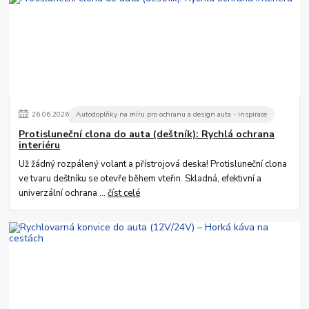
26
.
06
.
2026
Autodoplňky na míru pro ochranu a design auta - inspirace
Protisluneční clona do auta (deštník): Rychlá ochrana
interiéru
Už žádný rozpálený volant a přístrojová deska! Protisluneční clona
ve tvaru deštníku se otevře během vteřin. Skladná, efektivní a
univerzální ochrana ...
číst celé