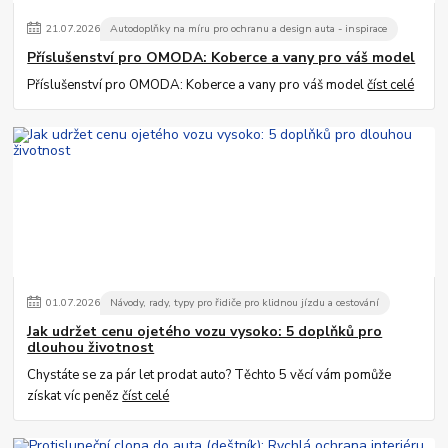
21
.
07
.
2026
Autodoplňky na míru pro ochranu a design auta - inspirace
Příslušenství pro OMODA: Koberce a vany pro váš model
Příslušenství pro OMODA: Koberce a vany pro váš model
číst celé
01
.
07
.
2026
Návody, rady, typy pro řidiče pro klidnou jízdu a cestování
Jak udržet cenu ojetého vozu vysoko: 5 doplňků pro
dlouhou životnost
Chystáte se za pár let prodat auto? Těchto 5 věcí vám pomůže
získat víc peněz
číst celé