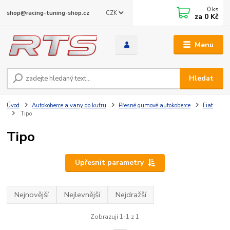
0
ks
CZK
shop@racing-tuning-shop.cz
za
0 Kč
Menu
Hledat
Úvod
Autokoberce a vany do kufru
Přesné gumové autokoberce
Fiat
Tipo
Tipo
Upřesnit parametry
Nejnovější
Nejlevnější
Nejdražší
Zobrazuji 1-1 z 1