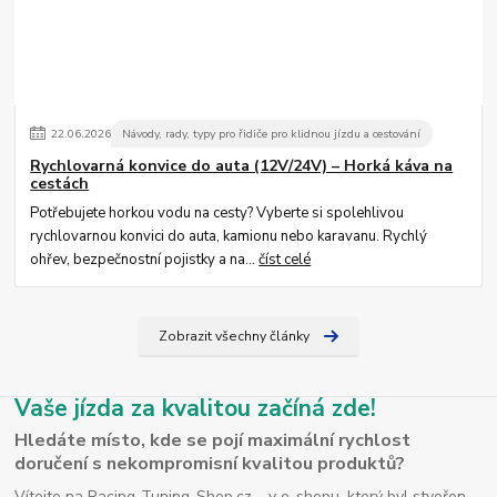
22
.
06
.
2026
Návody, rady, typy pro řidiče pro klidnou jízdu a cestování
Rychlovarná konvice do auta (12V/24V) – Horká káva na
cestách
Potřebujete horkou vodu na cesty? Vyberte si spolehlivou
rychlovarnou konvici do auta, kamionu nebo karavanu. Rychlý
ohřev, bezpečnostní pojistky a na...
číst celé
Zobrazit všechny články
Vaše jízda za kvalitou začíná zde!
Hledáte místo, kde se pojí maximální rychlost
doručení s nekompromisní kvalitou produktů?
Vítejte na Racing-Tuning-Shop.cz – v e-shopu, který byl stvořen