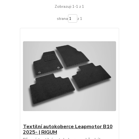
Zobrazuji 1-1 z 1
strana
z 1
Textilní autokoberce Leapmotor B10
2025- | RIGUM