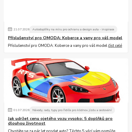
21
.
07
.
2026
Autodoplňky na míru pro ochranu a design auta - inspirace
Příslušenství pro OMODA: Koberce a vany pro váš model
Příslušenství pro OMODA: Koberce a vany pro váš model
číst celé
01
.
07
.
2026
Návody, rady, typy pro řidiče pro klidnou jízdu a cestování
Jak udržet cenu ojetého vozu vysoko: 5 doplňků pro
dlouhou životnost
Chystáte se za pár let prodat auto? Těchto 5 věcí vám pomůže