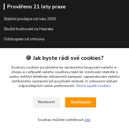
Prověřeno 21 lety praxe
Stabilní prodejce od roku 2005
Skvělé hodnocení na Heureka
Odstoupeni od smlouvy
🍪 Jak byste rádi své cookies?
Kontakty
Soubory cookies používáme ke správnému fungování našeho e-
shopu a v případě vašeho souhlasu také ke sledování statistik o
webu, měření efektivity reklamních kampaní, zapamatování vašeho
shop@racing-tuning-shop.cz
oblíbeného nastavení při používání stránek, či zobrazení reklam
odpovídajících vašim preferencím.
Více k využití cookies
Souhlasím
Nastavení
Souhlas můžete odmítnout
zde
.
Vytvořeno na
Eshop-rychle.cz