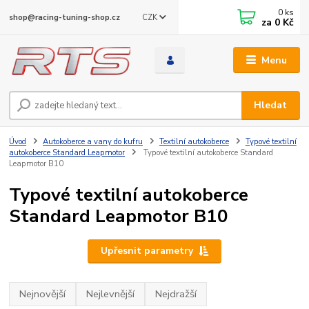
0
ks
CZK
shop@racing-tuning-shop.cz
za
0 Kč
Menu
Hledat
Úvod
Autokoberce a vany do kufru
Textilní autokoberce
Typové textilní
autokoberce Standard Leapmotor
Typové textilní autokoberce Standard
Leapmotor B10
Typové textilní autokoberce
Standard Leapmotor B10
Upřesnit parametry
Nejnovější
Nejlevnější
Nejdražší