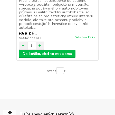
Přesné textilní autokoberce od českého
výrobce s použitím belgického materiálu,
speciálně používaného v automobilovém
průmyslu.Kvalitní textilní autokoberce jsou
důležité nejen pro estetický vzhled interiéru
vozidla, ale také pro ochranu podlahy a
pohodlí cestujících. Investice do kvalitních
autokob...
658 Kč
/
ks
Skladem 19 ks
544 Kč
bez DPH
Do košíku, chci to mít doma
strana
z 1
Tisíce spokojených zákazníků