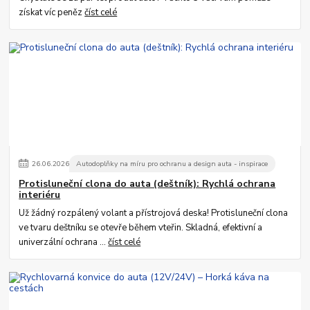
získat víc peněz
číst celé
26
.
06
.
2026
Autodoplňky na míru pro ochranu a design auta - inspirace
Protisluneční clona do auta (deštník): Rychlá ochrana
interiéru
Už žádný rozpálený volant a přístrojová deska! Protisluneční clona
ve tvaru deštníku se otevře během vteřin. Skladná, efektivní a
univerzální ochrana ...
číst celé