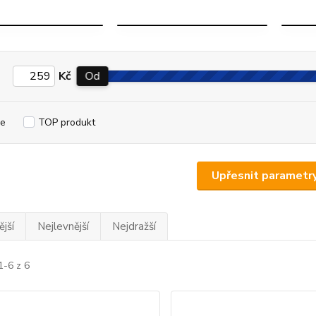
ČIRÉ 24V
MODRÉ 24V
Kč
Od
e
TOP produkt
Upřesnit parametr
jší
Nejlevnější
Nejdražší
1-6 z 6