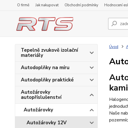
O firmě
Jak nakupovat
Obchodní podmínky
Hodnocení e
Úvod
A
Tepelně zvukově izolační
materiály
Auto
Autodoplňky na míru
Auto
Autodoplňky praktické
kam
Autožárovky
autopříslušenství
Halogenov
jednoduch
Autožárovky
Naše nabí
A
pozemníc
Autožárovky 12V
H