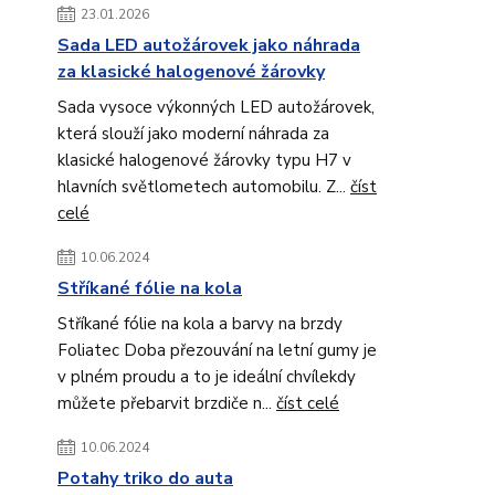
23.01.2026
Sada LED autožárovek jako náhrada
za klasické halogenové žárovky
Sada vysoce výkonných LED autožárovek,
která slouží jako moderní náhrada za
klasické halogenové žárovky typu H7 v
hlavních světlometech automobilu. Z...
číst
celé
10.06.2024
Stříkané fólie na kola
Stříkané fólie na kola a barvy na brzdy
Foliatec Doba přezouvání na letní gumy je
v plném proudu a to je ideální chvílekdy
můžete přebarvit brzdiče n...
číst celé
10.06.2024
Potahy triko do auta