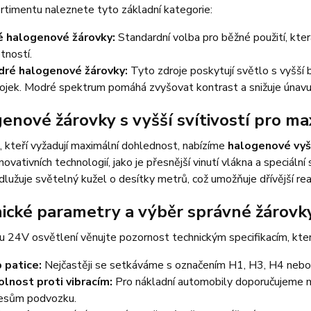
timentu naleznete tyto základní kategorie:
é halogenové žárovky:
Standardní volba pro běžné použití, kt
otností.
ré halogenové žárovky:
Tyto zdroje poskytují světlo s vyšší
ojek. Modré spektrum pomáhá zvyšovat kontrast a snižuje únavu ř
enové žárovky s vyšší svítivostí pro m
e, kteří vyžadují maximální dohlednost, nabízíme
halogenové vyšš
inovativních technologií, jako je přesnější vinutí vlákna a speciá
dlužuje světelný kužel o desítky metrů, což umožňuje dřívější r
ické parametry a výběr správné žárovk
u 24V osvětlení věnujte pozornost technickým specifikacím, kter
 patice:
Nejčastěji se setkáváme s označením H1, H3, H4 nebo
lnost proti vibracím:
Pro nákladní automobily doporučujeme m
esům podvozku.