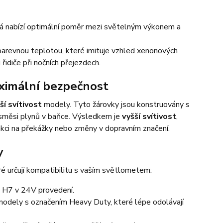
erá nabízí optimální poměr mezi světelným výkonem a
 barevnou teplotou, které imituje vzhled xenonových
idiče při nočních přejezdech.
aximální bezpečnost
í svítivost
modely. Tyto žárovky jsou konstruovány s
lní směsi plynů v baňce. Výsledkem je
vyšší svítivost
,
eakci na překážky nebo změny v dopravním značení.
y
é určují kompatibilitu s vaším světlometem:
 H7 v 24V provedení.
odely s označením Heavy Duty, které lépe odolávají