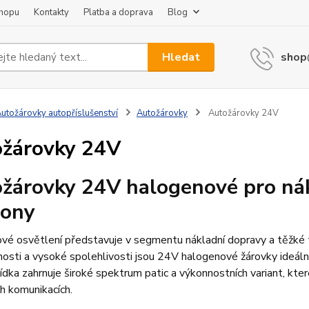
shopu
Kontakty
Platba a doprava
Blog
Hledat
shop
utožárovky autopříslušenství
Autožárovky
Autožárovky 24V
žárovky 24V
žárovky 24V halogenové pro nák
iony
é osvětlení představuje v segmentu nákladní dopravy a těžké t
osti a vysoké spolehlivosti jsou 24V halogenové žárovky ideální
dka zahrnuje široké spektrum patic a výkonnostních variant, kte
UTOŽÁROVKY
AUTOŽÁROVKY
h komunikacích.
ALOGENOVÉ
HALOGENOVÉ