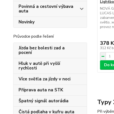
Lightbo
Povinná a cestovní výbava
NOVÁ G
auta
LUCAS 
zabarven
Novinky
světlo, 
provoz n
Průvodce podle řešení
378 K
Jízda bez bolesti zad a
312 Kč
b
pocení
Hluk v autě při vyšší
Do k
rychlosti
Více světla za jízdy v noci
Příprava auta na STK
Špatný signál autorádia
Typy 
Při výběr
Čistá podlaha v kufru auta