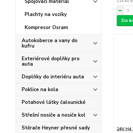
Spojovací materiál
214 Kč
b
Plachty na vozíky
Do k
Kompresor Osram
Autokoberce a vany do
kufru
Exteriérové doplňky pro
auta
Doplňky do interiéru auta
Poklice na kola
Potahové látky čalounické
Střešní nosiče a nosiče kol
Stěrače Heyner přesné sady
24V H4 