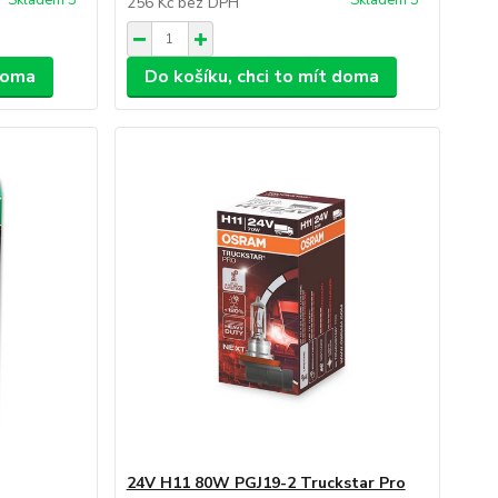
Skladem 5
Skladem 5
256 Kč
bez DPH
 doma
Do košíku, chci to mít doma
24V H11 80W PGJ19-2 Truckstar Pro