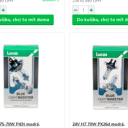
Skladem 5
ez DPH
236 Kč
bez DPH
ošíku, chci to mít doma
Do košíku, chci to mít
75-70W P43t modrá,
24V H7 70W PX26d modrá,