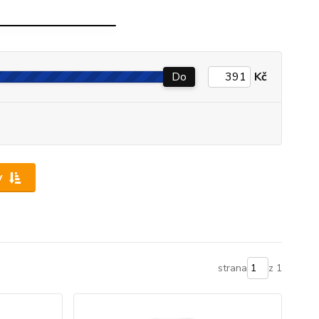
SVÍTIVOST 24V
Do
Kč
y
strana
z 1