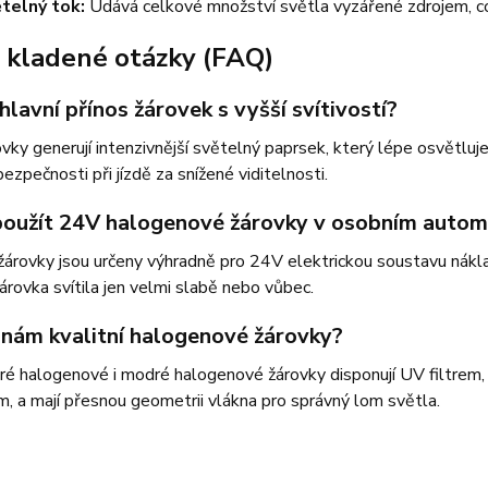
telný tok:
Udává celkové množství světla vyzářené zdrojem, což 
 kladené otázky (FAQ)
 hlavní přínos žárovek s vyšší svítivostí?
vky generují intenzivnější světelný paprsek, který lépe osvětluje k
bezpečnosti při jízdě za snížené viditelnosti.
oužít 24V halogenové žárovky v osobním autom
žárovky jsou určeny výhradně pro 24V elektrickou soustavu nák
árovka svítila jen velmi slabě nebo vůbec.
znám kvalitní halogenové žárovky?
čiré halogenové i modré halogenové žárovky disponují UV filtrem
m, a mají přesnou geometrii vlákna pro správný lom světla.