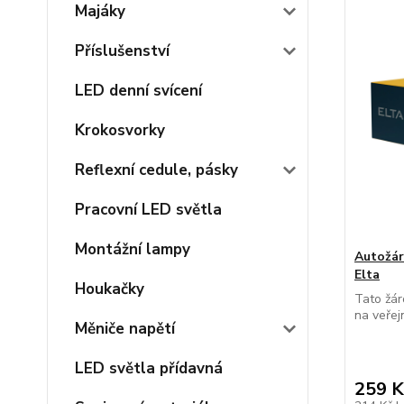
Majáky
Příslušenství
LED denní svícení
Krokosvorky
Reflexní cedule, pásky
Pracovní LED světla
Montážní lampy
Autožár
Elta
Houkačky
Tato žár
na veřej
Měniče napětí
LED světla přídavná
259 K