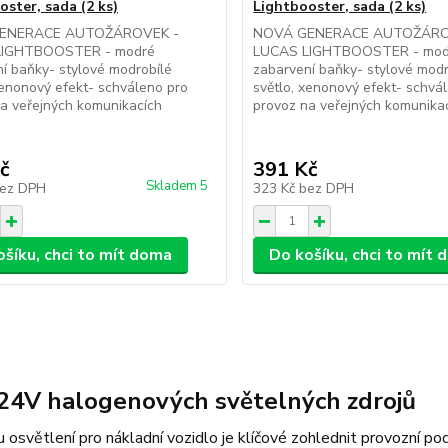
oster, sada (2 ks)
Lightbooster, sada (2 ks)
ENERACE AUTOŽÁROVEK -
NOVÁ GENERACE AUTOŽÁRO
LIGHTBOOSTER - modré
LUCAS LIGHTBOOSTER - mod
í baňky- stylové modrobílé
zabarvení baňky- stylové modr
xenonový efekt- schváleno pro
světlo, xenonový efekt- schvá
a veřejných komunikacích
provoz na veřejných komunika
č
391 Kč
Skladem 5
ez DPH
323 Kč
bez DPH
ošíku, chci to mít doma
Do košíku, chci to mít
24V halogenových světelných zdrojů
u osvětlení pro nákladní vozidlo je klíčové zohlednit provozní 