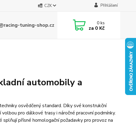
Přihlášení
CZK
0
ks
@racing-tuning-shop.cz
za
0 Kč
ladní automobily a
echniky osvědčený standard. Díky své konstrukční
 volbou pro dálkové trasy i náročné pracovní podmínky.
AUTOŽÁROVKY
ré splňují přísné homologační požadavky pro provoz na
HALOGENOVÉ
VYŠŠÍ