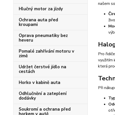
našem sor
Hlučný motor za jízdy
Čir
Ochrana auta před
živ
kroupami
Mod
výb
Oprava pneumatiky bez
heveru
Halog
Pomalé zahřívání motoru v
Pro řidič
zimě
využitím 
která pro
Udržet čerstvé jídlo na
cestách
Techn
Horko v kabině auta
Při nákup
Odhlučnění a zateplení
dodávky
Typ
Odo
Soukromí a ochrana před
otř
horkem v autě