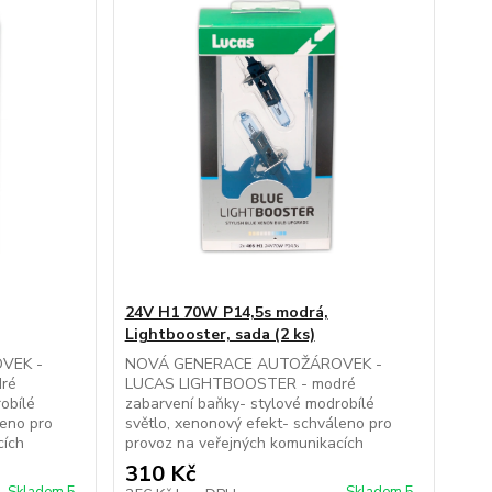
24V H1 70W P14,5s modrá,
Lightbooster, sada (2 ks)
VEK -
NOVÁ GENERACE AUTOŽÁROVEK -
ré
LUCAS LIGHTBOOSTER - modré
obílé
zabarvení baňky- stylové modrobílé
leno pro
světlo, xenonový efekt- schváleno pro
cích
provoz na veřejných komunikacích
310 Kč