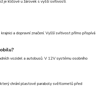
je klíčové u žárovek s vyšší svítivostí.
rajnici a dopravní značení. Vyšší svítivost přímo přispívá
obilu?
ladních vozidel a autobusů. V 12V systému osobního
, který chrání plastové paraboly světlometů před