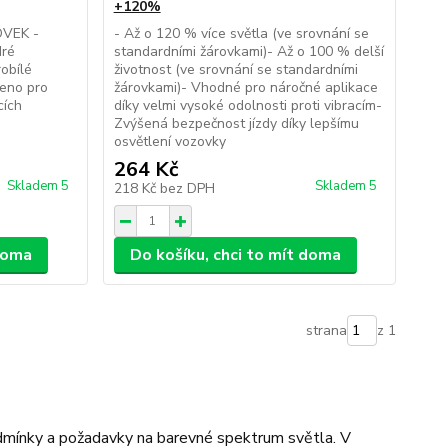
+120%
VEK -
- Až o 120 % více světla (ve srovnání se
ré
standardními žárovkami)- Až o 100 % delší
obílé
životnost (ve srovnání se standardními
leno pro
žárovkami)- Vhodné pro náročné aplikace
cích
díky velmi vysoké odolnosti proti vibracím-
Zvýšená bezpečnost jízdy díky lepšímu
osvětlení vozovky
264 Kč
Skladem 5
Skladem 5
218 Kč
bez DPH
 doma
Do košíku, chci to mít doma
strana
z 1
podmínky a požadavky na barevné spektrum světla. V