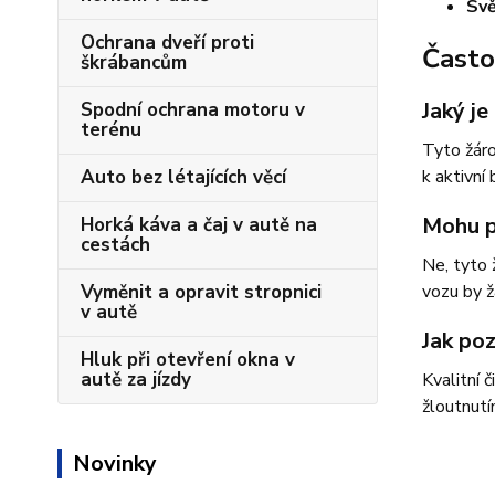
Svě
Ochrana dveří proti
Často
škrábancům
Jaký je
Spodní ochrana motoru v
terénu
Tyto žáro
Auto bez létajících věcí
k aktivní 
Mohu p
Horká káva a čaj v autě na
cestách
Ne, tyto 
Vyměnit a opravit stropnici
vozu by ž
v autě
Jak po
Hluk při otevření okna v
autě za jízdy
Kvalitní 
žloutnutí
Novinky