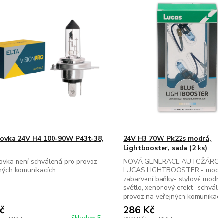
ovka 24V H4 100-90W P43t-38,
24V H3 70W Pk22s modrá,
Lightbooster, sada (2 ks)
ovka není schválená pro provoz
NOVÁ GENERACE AUTOŽÁRO
ných komunikacích.
LUCAS LIGHTBOOSTER - mod
zabarvení baňky- stylové modr
světlo, xenonový efekt- schvá
provoz na veřejných komunika
č
286 Kč