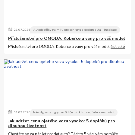
21
.
07
.
2026
Autodoplňky na míru pro ochranu a design auta - inspirace
Příslušenství pro OMODA: Koberce a vany pro váš model
Příslušenství pro OMODA: Koberce a vany pro váš model
číst celé
01
.
07
.
2026
Návody, rady, typy pro řidiče pro klidnou jízdu a cestování
Jak udržet cenu ojetého vozu vysoko: 5 doplňků pro
dlouhou životnost
Chystáte se za pár let prodat auto? Těchto 5 věcí vám pomůže