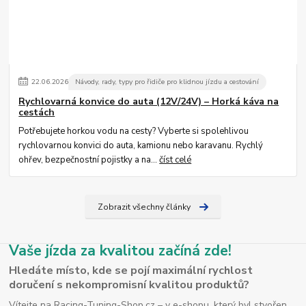
22
.
06
.
2026
Návody, rady, typy pro řidiče pro klidnou jízdu a cestování
Rychlovarná konvice do auta (12V/24V) – Horká káva na
cestách
Potřebujete horkou vodu na cesty? Vyberte si spolehlivou
rychlovarnou konvici do auta, kamionu nebo karavanu. Rychlý
ohřev, bezpečnostní pojistky a na...
číst celé
Zobrazit všechny články
Vaše jízda za kvalitou začíná zde!
Hledáte místo, kde se pojí maximální rychlost
doručení s nekompromisní kvalitou produktů?
Vítejte na Racing-Tuning-Shop.cz – v e-shopu, který byl stvořen