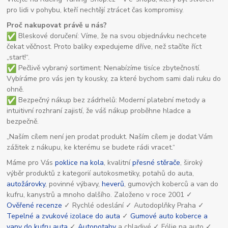
pro lidi v pohybu, kteří nechtějí ztrácet čas kompromisy.
Proč nakupovat právě u nás?
Bleskové doručení: Víme, že na svou objednávku nechcete
čekat věčnost. Proto balíky expedujeme dříve, než stačíte říct
„start!“.
Pečlivě vybraný sortiment: Nenabízíme tisíce zbytečností.
Vybíráme pro vás jen ty kousky, za které bychom sami dali ruku do
ohně.
Bezpečný nákup bez zádrhelů: Moderní platební metody a
intuitivní rozhraní zajistí, že váš nákup proběhne hladce a
bezpečně.
„Naším cílem není jen prodat produkt. Naším cílem je dodat Vám
zážitek z nákupu, ke kterému se budete rádi vracet.“
Máme pro Vás
poklice na kola
, kvalitní
přesné stěrače
, široký
výběr produktů z kategorií autokosmetiky, potahů do auta,
autožárovky
, povinné výbavy,
heverů
, gumových koberců a van do
kufru, kanystrů a mnoho dalšího. Založeno v roce 2001 ✓
Ověřené recenze
✓ Rychlé odeslání ✓ Autodoplňky Praha ✓
Tepelné a zvukové izolace do auta
✓
Gumové auto koberce a
vany do kufru auta
✓
Autopotahy
a chladivé ✓ Fólie na auto ✓