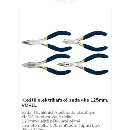
Kleště elektrikářské sada 4ks 125mm,
VOREL
Sada 4 kvalitních kleštíSada obsahuje:
Kleště kombinované délka
120mmKleště půlkulaté přímé,
zahnuté délka 125mmKleště štípací boční
délka 110m