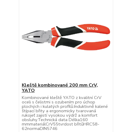
Kleště kombinované 200 mm CrV,
YATO
Kombinované kleště YATO z kvalitní CrV
oceli s čelistmi s ozubením pro úchop
plochých i kulatých profilů.Induktivně kalené
štípací břity a ergonomicky tvarovaná
rukojeť zajistí vysokou výdrž a komfort
obsluhy.Technická data Délka160
mmmateriálCrV55tvrdost břitůHRC58-
62normaDIN5746