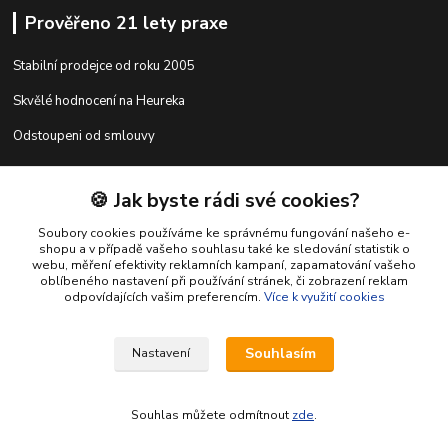
Prověřeno 21 lety praxe
Stabilní prodejce od roku 2005
Skvělé hodnocení na Heureka
Odstoupeni od smlouvy
🍪 Jak byste rádi své cookies?
Kontakty
Soubory cookies používáme ke správnému fungování našeho e-
shopu a v případě vašeho souhlasu také ke sledování statistik o
webu, měření efektivity reklamních kampaní, zapamatování vašeho
shop@racing-tuning-shop.cz
oblíbeného nastavení při používání stránek, či zobrazení reklam
odpovídajících vašim preferencím.
Více k využití cookies
Souhlasím
Nastavení
Souhlas můžete odmítnout
zde
.
Vytvořeno na
Eshop-rychle.cz