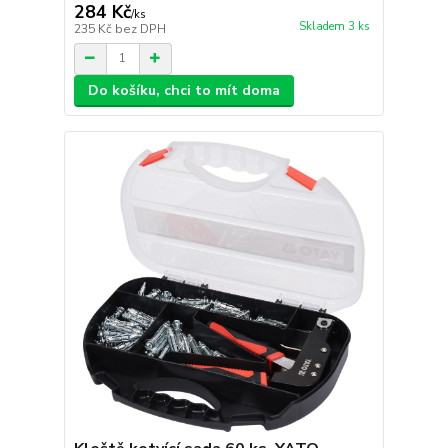
284 Kč
/
ks
Skladem 3 ks
235 Kč
bez DPH
Do košíku, chci to mít doma