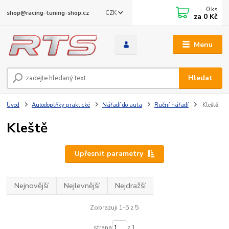
0
ks
CZK
shop@racing-tuning-shop.cz
za
0 Kč
Menu
Hledat
Úvod
Autodoplňky praktické
Nářadí do auta
Ruční nářadí
Kleště
Kleště
Upřesnit parametry
Nejnovější
Nejlevnější
Nejdražší
Zobrazuji 1-5 z 5
strana
z 1