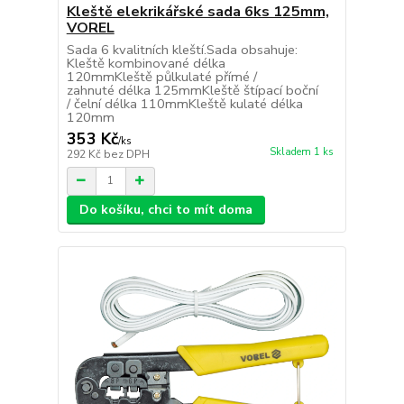
Kleště elekrikářské sada 6ks 125mm,
VOREL
Sada 6 kvalitních kleští.Sada obsahuje:
Kleště kombinované délka
120mmKleště půlkulaté přímé /
zahnuté délka 125mmKleště štípací boční
/ čelní délka 110mmKleště kulaté délka
120mm
353 Kč
/
ks
Skladem 1 ks
292 Kč
bez DPH
Do košíku, chci to mít doma