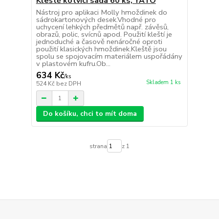
Kleště kotvící sada 60 ks, YATO
Nástroj pro aplikaci Molly hmoždinek do
sádrokartonových desek.Vhodné pro
uchycení lehkých předmětů např. závěsů,
obrazů, polic, svícnů apod. Použití kleští je
jednoduché a časově nenáročné oproti
použití klasických hmoždinek.Kleště jsou
spolu se spojovacím materiálem uspořádány
v plastovém kufru.Ob...
634 Kč
/
ks
Skladem 1 ks
524 Kč
bez DPH
Do košíku, chci to mít doma
strana
z 1