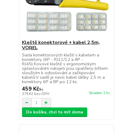
Kleště konektorové + kabel 2,5m,
VOREL
Sada konektorových kleští s kabelem a
konektory (6P - RJ11/12 a 8P -
RJ45).Kovové kleště s ergonomickým
oplastováním rukojeti jsou opatřeny břitem
sloužícím k odizolování a zaštipování
kabelů.V sadě je navíc kabel délky 2,5 m a
konektory 6P a 8P po 12 ks.
459 Kč
/
ks
Skladem 2 ks
379 Kč
bez DPH
Do košíku, chci to mít doma