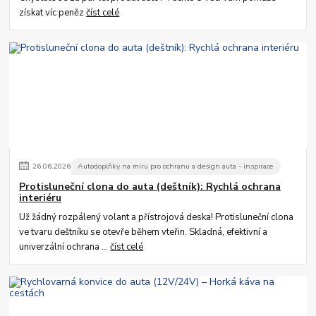
získat víc peněz
číst celé
26
.
06
.
2026
Autodoplňky na míru pro ochranu a design auta - inspirace
Protisluneční clona do auta (deštník): Rychlá ochrana
interiéru
Už žádný rozpálený volant a přístrojová deska! Protisluneční clona
ve tvaru deštníku se otevře během vteřin. Skladná, efektivní a
univerzální ochrana ...
číst celé