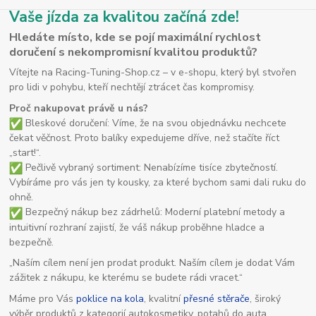
Vaše jízda za kvalitou začíná zde!
Hledáte místo, kde se pojí maximální rychlost
doručení s nekompromisní kvalitou produktů?
Vítejte na Racing-Tuning-Shop.cz – v e-shopu, který byl stvořen
pro lidi v pohybu, kteří nechtějí ztrácet čas kompromisy.
Proč nakupovat právě u nás?
Bleskové doručení: Víme, že na svou objednávku nechcete
čekat věčnost. Proto balíky expedujeme dříve, než stačíte říct
„start!“.
Pečlivě vybraný sortiment: Nenabízíme tisíce zbytečností.
Vybíráme pro vás jen ty kousky, za které bychom sami dali ruku do
ohně.
Bezpečný nákup bez zádrhelů: Moderní platební metody a
intuitivní rozhraní zajistí, že váš nákup proběhne hladce a
bezpečně.
„Naším cílem není jen prodat produkt. Naším cílem je dodat Vám
zážitek z nákupu, ke kterému se budete rádi vracet.“
Máme pro Vás
poklice na kola
, kvalitní
přesné stěrače
, široký
výběr produktů z kategorií autokosmetiky, potahů do auta,