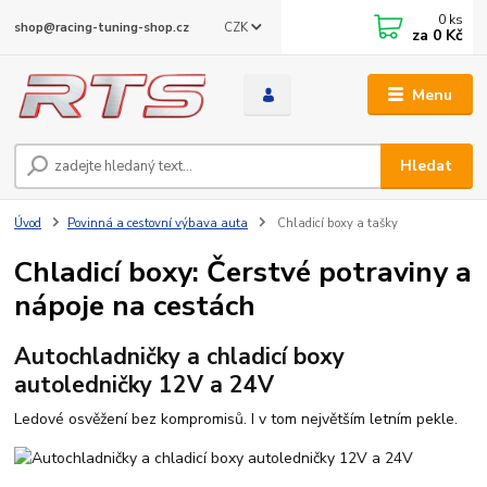
0
ks
CZK
shop@racing-tuning-shop.cz
za
0 Kč
Menu
Hledat
Úvod
Povinná a cestovní výbava auta
Chladicí boxy a tašky
Chladicí boxy: Čerstvé potraviny a
nápoje na cestách
Autochladničky a chladicí boxy
autoledničky 12V a 24V
Ledové osvěžení bez kompromisů. I v tom největším letním pekle.