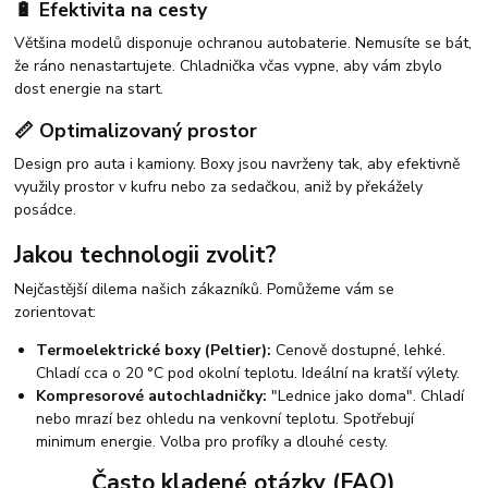
🔋 Efektivita na cesty
Většina modelů disponuje ochranou autobaterie. Nemusíte se bát,
že ráno nenastartujete. Chladnička včas vypne, aby vám zbylo
dost energie na start.
📏 Optimalizovaný prostor
Design pro auta i kamiony. Boxy jsou navrženy tak, aby efektivně
využily prostor v kufru nebo za sedačkou, aniž by překážely
posádce.
Jakou technologii zvolit?
Nejčastější dilema našich zákazníků. Pomůžeme vám se
zorientovat:
Termoelektrické boxy (Peltier):
Cenově dostupné, lehké.
Chladí cca o 20 °C pod okolní teplotu. Ideální na kratší výlety.
Kompresorové autochladničky:
"Lednice jako doma". Chladí
nebo mrazí bez ohledu na venkovní teplotu. Spotřebují
minimum energie. Volba pro profíky a dlouhé cesty.
Často kladené otázky (FAQ)