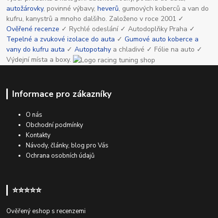
autožárovky
, povinné výbavy,
heverů
, gumových koberců a van do
kufru, kanystrů a mnoho dalšího. Založeno v roce 2001 ✓
Ověřené recenze
✓ Rychlé odeslání ✓ Autodoplňky Praha ✓
Tepelné a zvukové izolace do auta
✓
Gumové auto koberce a
vany do kufru auta
✓
Autopotahy
a chladivé ✓ Fólie na auto ✓
Výdejní místa a boxy.
Informace pro zákazníky
O nás
Obchodní podmínky
Kontakty
Návody, články, blog pro Vás
Ochrana osobních údajů
⭐⭐⭐⭐⭐
Ověřený eshop s recenzemi