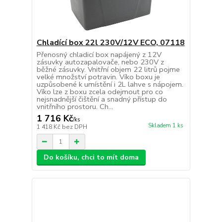
Chladící box 22l 230V/12V ECO, 07118
Přenosný chladicí box napájený z 12V
zásuvky autozapalovače, nebo 230V z
běžné zásuvky. Vnitřní objem 22 litrů pojme
velké množství potravin. Víko boxu je
uzpůsobené k umístění i 2L lahve s nápojem.
Víko lze z boxu zcela odejmout pro co
nejsnadnější čištění a snadný přístup do
vnitřního prostoru. Ch...
1 716 Kč
/
ks
Skladem 1 ks
1 418 Kč
bez DPH
Do košíku, chci to mít doma