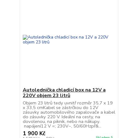
Autolednička chladicí box na 12V a
220V objem 23 litrů
Objem 23 litrů tedy uvnitř rozměr 35,7 x 19
x 33,5 cmKabel se zástrčkou do 12V
zásuvky automobilového zapalovače a kabel
do zásuvky 220 V. Ideální na cesty, na
dovolenou, na piknik, nebo na nákupy.
napájení12 V =; 230V~, 50/60Hzpř&...
1 900 Kč
Skladem 5