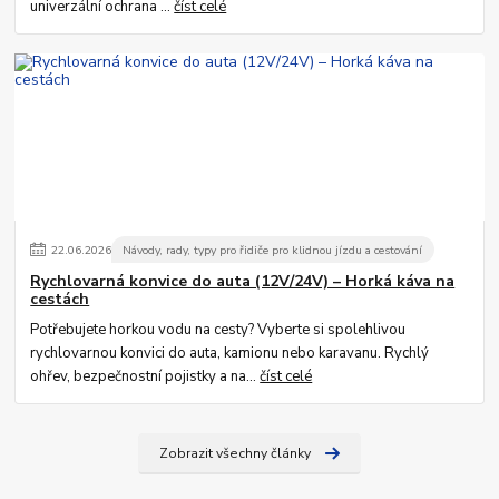
univerzální ochrana ...
číst celé
22
.
06
.
2026
Návody, rady, typy pro řidiče pro klidnou jízdu a cestování
Rychlovarná konvice do auta (12V/24V) – Horká káva na
cestách
Potřebujete horkou vodu na cesty? Vyberte si spolehlivou
rychlovarnou konvici do auta, kamionu nebo karavanu. Rychlý
ohřev, bezpečnostní pojistky a na...
číst celé
Zobrazit všechny články