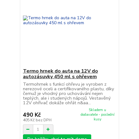
Termo hrnek do auta na 12V do
autozásuvky 450 ml s ohřevem
Termohrnek s funkcí ohřevu je vyroben z
nerezové oceli a certifikovaného plastu, díky
čemuž je vhodný pro uchovávání nejen
teplých, ale i studených nápojů. Vestavěný
12V ohřívač dokáže ohřát n&aa...
Skladem u
490 Kč
dodavatele - poslední
kusy
405 Kč
bez DPH