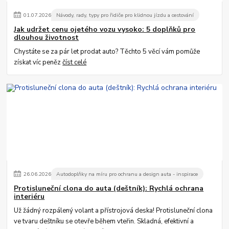
01
.
07
.
2026
Návody, rady, typy pro řidiče pro klidnou jízdu a cestování
Jak udržet cenu ojetého vozu vysoko: 5 doplňků pro
dlouhou životnost
Chystáte se za pár let prodat auto? Těchto 5 věcí vám pomůže
získat víc peněz
číst celé
26
.
06
.
2026
Autodoplňky na míru pro ochranu a design auta - inspirace
Protisluneční clona do auta (deštník): Rychlá ochrana
interiéru
Už žádný rozpálený volant a přístrojová deska! Protisluneční clona
ve tvaru deštníku se otevře během vteřin. Skladná, efektivní a