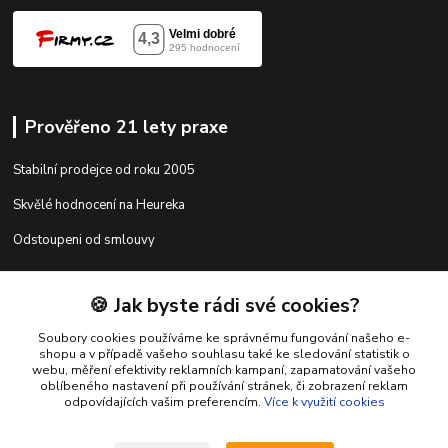
Prověřeno 21 lety praxe
Stabilní prodejce od roku 2005
Skvělé hodnocení na Heureka
Odstoupeni od smlouvy
🍪 Jak byste rádi své cookies?
Kontakty
Soubory cookies používáme ke správnému fungování našeho e-
shopu a v případě vašeho souhlasu také ke sledování statistik o
webu, měření efektivity reklamních kampaní, zapamatování vašeho
shop@racing-tuning-shop.cz
oblíbeného nastavení při používání stránek, či zobrazení reklam
odpovídajících vašim preferencím.
Více k využití cookies