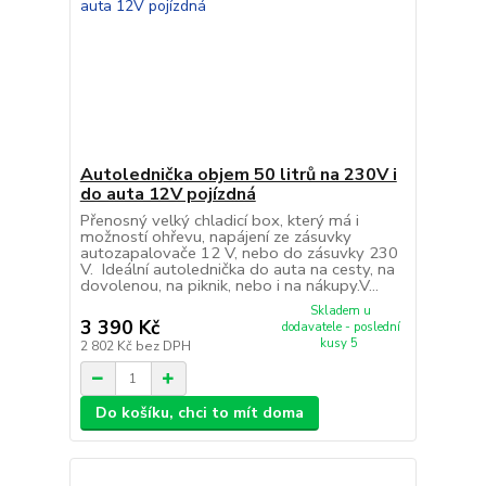
Autolednička objem 50 litrů na 230V i
do auta 12V pojízdná
Přenosný velký chladicí box, který má i
možností ohřevu, napájení ze zásuvky
autozapalovače 12 V, nebo do zásuvky 230
V. Ideální autolednička do auta na cesty, na
dovolenou, na piknik, nebo i na nákupy.V...
Skladem u
3 390 Kč
dodavatele - poslední
kusy 5
2 802 Kč
bez DPH
Do košíku, chci to mít doma