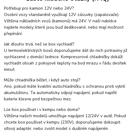
Potřebuji pro kamion 12V nebo 24V?
Osobní vozy standardně využívají 12V zásuvky (zapalovače).
Většina nákladních vozů (kamionů) má 24V. V naší nabídce
najdete modely, které jsou buď dedikované, nebo mají možnost
přepínání.
Jak dlouho trvá, než se box vychladí?
U termoelektrických boxů doporučujeme dát do nich potraviny již
vychlazené z domácí lednice. Kompresorové chladničky dokáží
vychladit obsah z pokojové teploty na bod mrazu v řádu desítek
minut.
Může chladnička běžet, i když auto stojí?
Ano, pokud máte kvalitní autochladničku s ochranou proti vybití
akumulátoru. Ta automaticky odpojí napájení, pokud napětí
baterie klesne pod bezpečnou mez.
Lze box používat i v kempu nebo doma?
Většina našich modelů umožňuje napájení 12/24V v autě. Pokud
chcete box používat v kempu (230V), doporučujeme dokoupit
síťový adaptér, nebo zvolit model s duálním napájením.