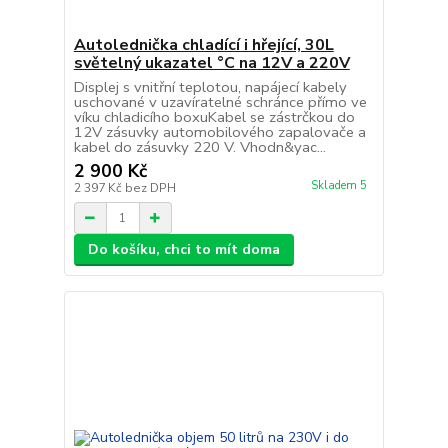
Autolednička chladící i hřející, 30L
světelný ukazatel °C na 12V a 220V
Displej s vnitřní teplotou, napájecí kabely
uschované v uzavíratelné schránce přímo ve
víku chladicího boxuKabel se zástrčkou do
12V zásuvky automobilového zapalovače a
kabel do zásuvky 220 V. Vhodn&yac...
2 900 Kč
Skladem 5
2 397 Kč
bez DPH
Do košíku, chci to mít doma