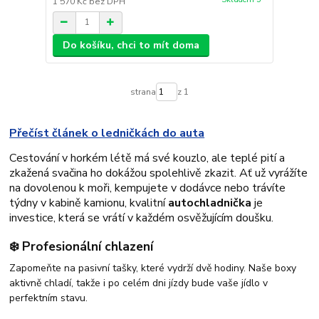
1 570 Kč
bez DPH
Do košíku, chci to mít doma
strana
z 1
Přečíst článek o ledničkách do auta
Cestování v horkém létě má své kouzlo, ale teplé pití a
zkažená svačina ho dokážou spolehlivě zkazit. Ať už vyrážíte
na dovolenou k moři, kempujete v dodávce nebo trávíte
týdny v kabině kamionu, kvalitní
autochladnička
je
investice, která se vrátí v každém osvěžujícím doušku.
❄️ Profesionální chlazení
Zapomeňte na pasivní tašky, které vydrží dvě hodiny. Naše boxy
aktivně chladí, takže i po celém dni jízdy bude vaše jídlo v
perfektním stavu.