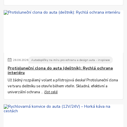
26
.
06
.
2026
Autodoplňky na míru pro ochranu a design auta - inspirace
Protisluneční clona do auta (deštník): Rychlá ochrana
interiéru
Už žádný rozpálený volant a přístrojová deska! Protisluneční clona
ve tvaru deštníku se otevře během vteřin. Skladná, efektivní a
univerzální ochrana ...
číst celé