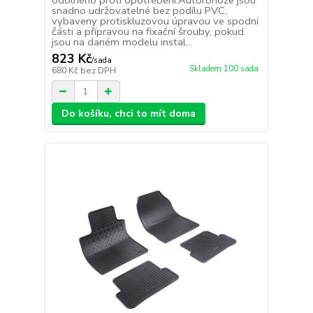
odolného proti opotřebení.Autorohože jsou
snadno udržovatelné bez podílu PVC,
vybaveny protiskluzovou úpravou ve spodní
části a přípravou na fixační šrouby, pokud
jsou na daném modelu instal...
823 Kč
/
sada
Skladem 100 sada
680 Kč
bez DPH
Do košíku, chci to mít doma