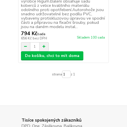
výrobce Rigum.Balení obsahuje sadu
koberců z velice kvalitního materiálu
odolného proti opotřebení.Autorohože jsou
snadno udržovatelné bez podílu PVC,
vybaveny protiskluzovou úpravou ve spodní
části a přípravou na fixační šrouby, pokud
jsou na daném modelu instal...
794 Kč
/
sada
Skladem 100 sada
656 Kč
bez DPH
Do košíku, chci to mít doma
strana
z 1
Tisíce spokojených zákazníků
DPD, One, Zásilkovna, Balíkovna