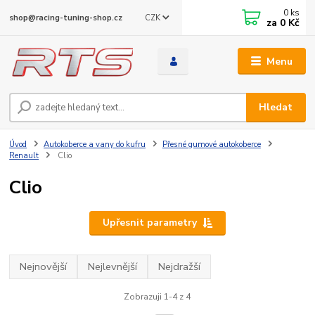
0
ks
CZK
shop@racing-tuning-shop.cz
za
0 Kč
Menu
Hledat
Úvod
Autokoberce a vany do kufru
Přesné gumové autokoberce
Renault
Clio
Clio
Upřesnit parametry
Nejnovější
Nejlevnější
Nejdražší
Zobrazuji 1-4 z 4