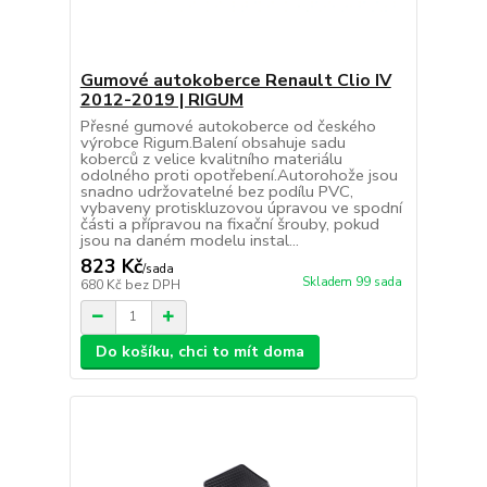
Gumové autokoberce Renault Clio IV
2012-2019 | RIGUM
Přesné gumové autokoberce od českého
výrobce Rigum.Balení obsahuje sadu
koberců z velice kvalitního materiálu
odolného proti opotřebení.Autorohože jsou
snadno udržovatelné bez podílu PVC,
vybaveny protiskluzovou úpravou ve spodní
části a přípravou na fixační šrouby, pokud
jsou na daném modelu instal...
823 Kč
/
sada
Skladem 99 sada
680 Kč
bez DPH
Do košíku, chci to mít doma