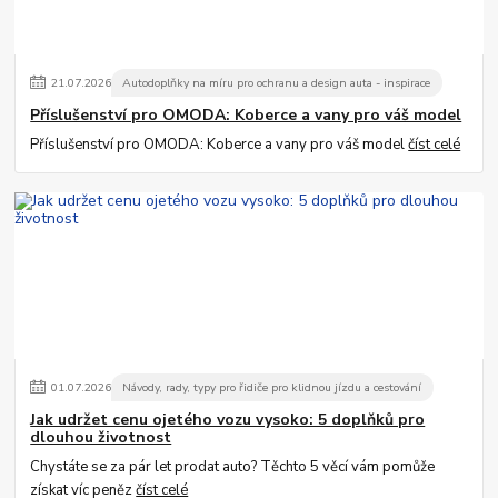
21
.
07
.
2026
Autodoplňky na míru pro ochranu a design auta - inspirace
Příslušenství pro OMODA: Koberce a vany pro váš model
Příslušenství pro OMODA: Koberce a vany pro váš model
číst celé
01
.
07
.
2026
Návody, rady, typy pro řidiče pro klidnou jízdu a cestování
Jak udržet cenu ojetého vozu vysoko: 5 doplňků pro
dlouhou životnost
Chystáte se za pár let prodat auto? Těchto 5 věcí vám pomůže
získat víc peněz
číst celé