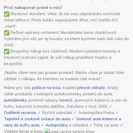
Proč nakupovat právě u nás?
Bleskové doručení: Víme, že na svou objednávku nechcete
čekat věčnost. Proto balíky expedujeme dříve, než stačíte říct
„start!“.
Pečlivě vybraný sortiment: Nenabízíme tisíce zbytečností.
Vybíráme pro vás jen ty kousky, za které bychom sami dali ruku do
ohně.
Bezpečný nákup bez zádrhelů: Moderní platební metody a
intuitivní rozhraní zajistí, že váš nákup proběhne hladce a
bezpečně.
„Naším cílem není jen prodat produkt. Naším cílem je dodat Vám
zážitek z nákupu, ke kterému se budete rádi vracet.“
Máme pro Vás
poklice na kola
, kvalitní
přesné stěrače
, široký
výběr produktů z kategorií autokosmetiky, potahů do auta,
autožárovky
, povinné výbavy,
heverů
, gumových koberců a van do
kufru, kanystrů a mnoho dalšího. Založeno v roce 2001 ✓
Ověřené recenze
✓ Rychlé odeslání ✓ Autodoplňky Praha ✓
Tepelné a zvukové izolace do auta
✓
Gumové auto koberce a
vany do kufru auta
✓
Autopotahy
a chladivé ✓ Fólie na auto ✓
Výdejní místa a boxy.