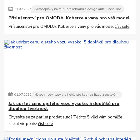
21
.
07
.
2026
Autodoplňky na míru pro ochranu a design auta - inspirace
Příslušenství pro OMODA: Koberce a vany pro váš model
Příslušenství pro OMODA: Koberce a vany pro váš model
číst celé
01
.
07
.
2026
Návody, rady, typy pro řidiče pro klidnou jízdu a cestování
Jak udržet cenu ojetého vozu vysoko: 5 doplňků pro
dlouhou životnost
Chystáte se za pár let prodat auto? Těchto 5 věcí vám pomůže
získat víc peněz
číst celé