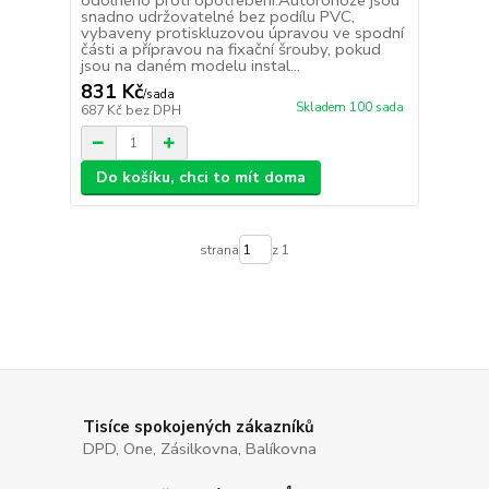
odolného proti opotřebení.Autorohože jsou
snadno udržovatelné bez podílu PVC,
vybaveny protiskluzovou úpravou ve spodní
části a přípravou na fixační šrouby, pokud
jsou na daném modelu instal...
831 Kč
/
sada
Skladem 100 sada
687 Kč
bez DPH
Do košíku, chci to mít doma
strana
z 1
Tisíce spokojených zákazníků
DPD, One, Zásilkovna, Balíkovna