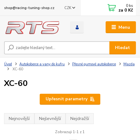
0
ks
CZK
shop@racing-tuning-shop.cz
za
0 Kč
Menu
Hledat
Úvod
Autokoberce a vany do kufru
Přesné gumové autokoberce
Mazda
XC-60
XC-60
Upřesnit parametry
Nejnovější
Nejlevnější
Nejdražší
Zobrazuji 1-1 z 1