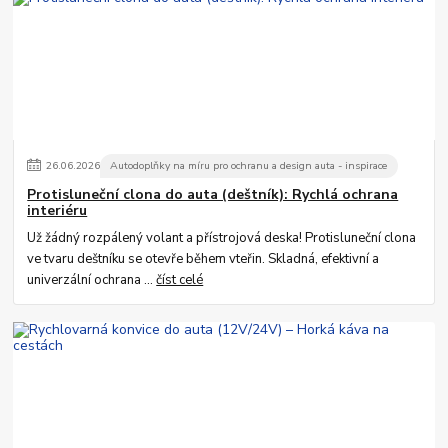
26
.
06
.
2026
Autodoplňky na míru pro ochranu a design auta - inspirace
Protisluneční clona do auta (deštník): Rychlá ochrana
interiéru
Už žádný rozpálený volant a přístrojová deska! Protisluneční clona
ve tvaru deštníku se otevře během vteřin. Skladná, efektivní a
univerzální ochrana ...
číst celé