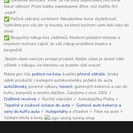
Bleskové doručení: Víme, že na svou objednávku nechcete
čekat věčnost. Proto balíky expedujeme dříve, než stačíte říct
„start!“.
Pečlivě vybraný sortiment: Nenabízíme tisíce zbytečností.
Vybíráme pro vás jen ty kousky, za které bychom sami dali ruku do
ohně.
Bezpečný nákup bez zádrhelů: Moderní platební metody a
intuitivní rozhraní zajistí, že váš nákup proběhne hladce a
bezpečně.
„Naším cílem není jen prodat produkt. Naším cílem je dodat Vám
zážitek z nákupu, ke kterému se budete rádi vracet.“
Máme pro Vás
poklice na kola
, kvalitní
přesné stěrače
, široký
výběr produktů z kategorií autokosmetiky, potahů do auta,
autožárovky
, povinné výbavy,
heverů
, gumových koberců a van do
kufru, kanystrů a mnoho dalšího. Založeno v roce 2001 ✓
Ověřené recenze
✓ Rychlé odeslání ✓ Autodoplňky Praha ✓
Tepelné a zvukové izolace do auta
✓
Gumové auto koberce a
vany do kufru auta
✓
Autopotahy
a chladivé ✓ Fólie na auto ✓
Výdejní místa a boxy.