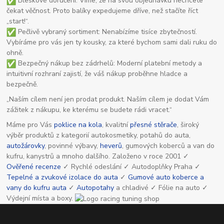
Bleskové doručení: Víme, že na svou objednávku nechcete
čekat věčnost. Proto balíky expedujeme dříve, než stačíte říct
„start!“.
Pečlivě vybraný sortiment: Nenabízíme tisíce zbytečností.
Vybíráme pro vás jen ty kousky, za které bychom sami dali ruku do
ohně.
Bezpečný nákup bez zádrhelů: Moderní platební metody a
intuitivní rozhraní zajistí, že váš nákup proběhne hladce a
bezpečně.
„Naším cílem není jen prodat produkt. Naším cílem je dodat Vám
zážitek z nákupu, ke kterému se budete rádi vracet.“
Máme pro Vás
poklice na kola
, kvalitní
přesné stěrače
, široký
výběr produktů z kategorií autokosmetiky, potahů do auta,
autožárovky
, povinné výbavy,
heverů
, gumových koberců a van do
kufru, kanystrů a mnoho dalšího. Založeno v roce 2001 ✓
Ověřené recenze
✓ Rychlé odeslání ✓ Autodoplňky Praha ✓
Tepelné a zvukové izolace do auta
✓
Gumové auto koberce a
vany do kufru auta
✓
Autopotahy
a chladivé ✓ Fólie na auto ✓
Výdejní místa a boxy.