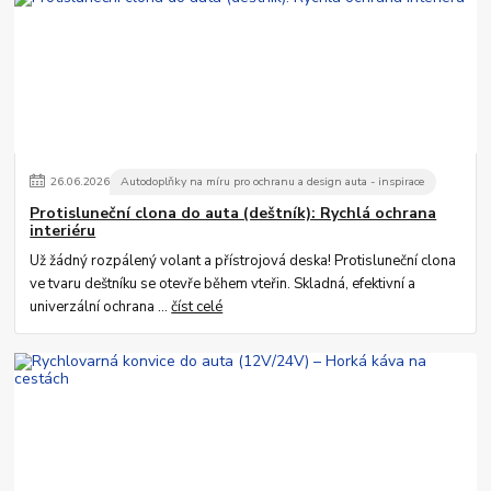
26
.
06
.
2026
Autodoplňky na míru pro ochranu a design auta - inspirace
Protisluneční clona do auta (deštník): Rychlá ochrana
interiéru
Už žádný rozpálený volant a přístrojová deska! Protisluneční clona
ve tvaru deštníku se otevře během vteřin. Skladná, efektivní a
univerzální ochrana ...
číst celé