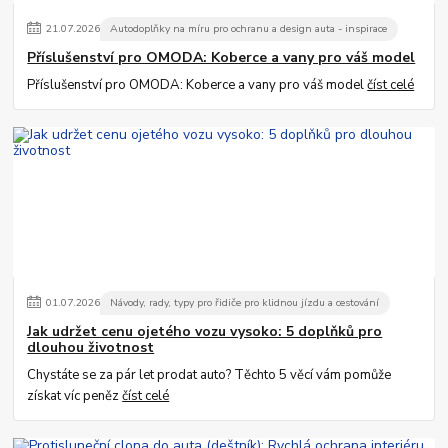
21
.
07
.
2026
Autodoplňky na míru pro ochranu a design auta - inspirace
Příslušenství pro OMODA: Koberce a vany pro váš model
Příslušenství pro OMODA: Koberce a vany pro váš model
číst celé
01
.
07
.
2026
Návody, rady, typy pro řidiče pro klidnou jízdu a cestování
Jak udržet cenu ojetého vozu vysoko: 5 doplňků pro
dlouhou životnost
Chystáte se za pár let prodat auto? Těchto 5 věcí vám pomůže
získat víc peněz
číst celé