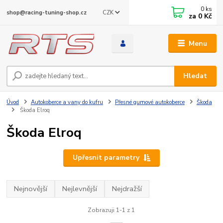
0
ks
CZK
shop@racing-tuning-shop.cz
za
0 Kč
Menu
Hledat
Úvod
Autokoberce a vany do kufru
Přesné gumové autokoberce
Škoda
Škoda Elroq
Škoda Elroq
Upřesnit parametry
Nejnovější
Nejlevnější
Nejdražší
Zobrazuji 1-1 z 1