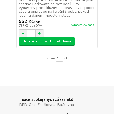
odolného proti opotřebení.Autorohože jsou
snadno udržovatelné bez podílu PVC,
vybaveny protiskluzovou úpravou ve spodní
části a přípravou na fixační šrouby, pokud
jsou na daném modelu instal...
952 Kč
/
sada
Skladem 20 sada
787 Kč
bez DPH
Do košíku, chci to mít doma
strana
z 1
Tisíce spokojených zákazníků
DPD, One, Zásilkovna, Balíkovna