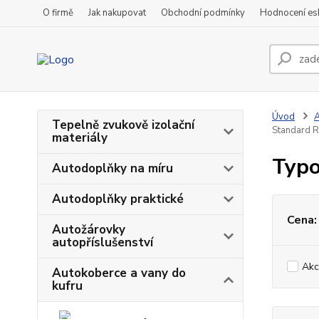
O firmě
Jak nakupovat
Obchodní podmínky
Hodnocení e
Úvod
A
Tepelně zvukově izolační
Standard R
materiály
Typo
Autodoplňky na míru
Autodoplňky praktické
Cena:
Autožárovky
autopříslušenství
Akc
Autokoberce a vany do
kufru