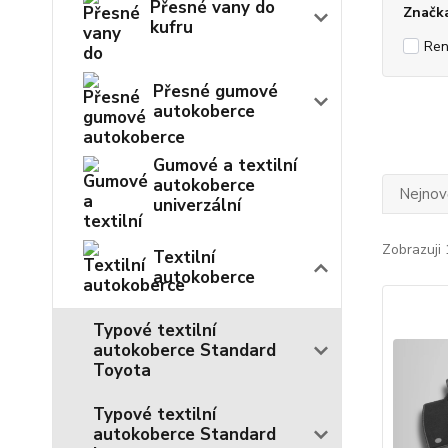
Přesné vany do
Značk
kufru
Ren
Přesné gumové
autokoberce
Gumové a textilní
autokoberce
Nejnově
univerzální
Zobrazuji 
Textilní
autokoberce
Typové textilní
autokoberce Standard
Toyota
Typové textilní
autokoberce Standard