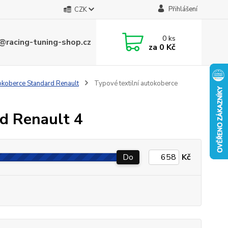
Přihlášení
CZK
0
ks
@racing-tuning-shop.cz
za
0 Kč
tokoberce Standard Renault
Typové textilní autokoberce
rd Renault 4
Do
Kč