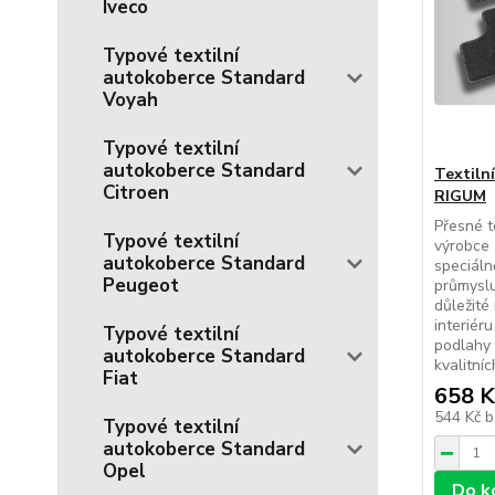
Iveco
Typové textilní
autokoberce Standard
Voyah
Typové textilní
autokoberce Standard
Textiln
Citroen
RIGUM
Přesné t
Typové textilní
výrobce 
autokoberce Standard
speciál
Peugeot
průmyslu
důležité
interiér
Typové textilní
podlahy 
autokoberce Standard
kvalitníc
Fiat
658 K
544 Kč
b
Typové textilní
autokoberce Standard
Opel
Do k