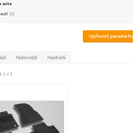
a auta
ault
(1)
Upřesnit parametr
jší
Nejlevnější
Nejdražší
1-1 z 1