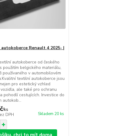
í autokoberce Renault 4 2025- |
extilní autokoberce od českého
s použitím belgického materiálu,
ně používaného v automobilovém
.Kvalitní textilní autokoberce jsou
 nejen pro estetický vzhled
u vozidla, ale také pro ochranu
a pohodlí cestujících. Investice do
h autokob...
č
/
ks
Skladem 20 ks
ez DPH
ošíku, chci to mít doma