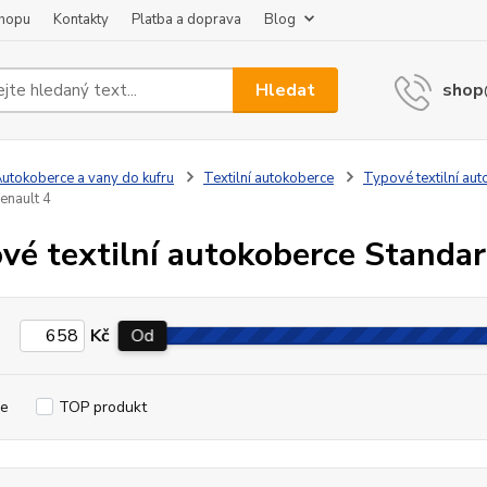
shopu
Kontakty
Platba a doprava
Blog
Hledat
shop
utokoberce a vany do kufru
Textilní autokoberce
Typové textilní au
enault 4
vé textilní autokoberce Standa
Kč
Od
e
TOP produkt