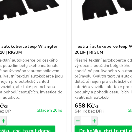
í autokoberce Jeep Wrangler
Textilní autokoberce Jeep 
18 | RIGUM
2018- | RIGUM
extilní autokoberce od českého
Přesné textilní autokoberce o
s použitím belgického materiálu,
výrobce s použitím belgického 
ně používaného v automobilovém
speciálně používaného v auto
.Kvalitní textilní autokoberce jsou
průmyslu.Kvalitní textilní auto
 nejen pro estetický vzhled
důležité nejen pro estetický v
u vozidla, ale také pro ochranu
interiéru vozidla, ale také pro
a pohodlí cestujících. Investice do
podlahy a pohodlí cestujících. 
h autokob...
kvalitních autokob...
č
658 Kč
/
ks
/
ks
Skladem 20 ks
Sk
ez DPH
544 Kč
bez DPH
ošíku, chci to mít doma
Do košíku, chci to mít