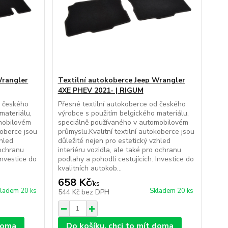
Wrangler
Textilní autokoberce Jeep Wrangler
4XE PHEV 2021- | RIGUM
d českého
Přesné textilní autokoberce od českého
materiálu,
výrobce s použitím belgického materiálu,
mobilovém
speciálně používaného v automobilovém
koberce jsou
průmyslu.Kvalitní textilní autokoberce jsou
zhled
důležité nejen pro estetický vzhled
 ochranu
interiéru vozidla, ale také pro ochranu
Investice do
podlahy a pohodlí cestujících. Investice do
kvalitních autokob...
658 Kč
/
ks
ladem 20 ks
Skladem 20 ks
544 Kč
bez DPH
 doma
Do košíku, chci to mít doma