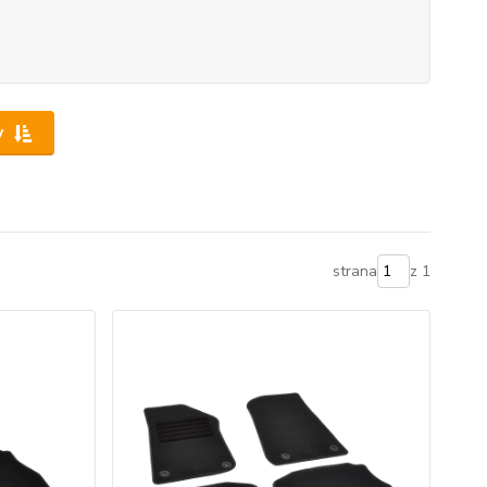
y
strana
z 1