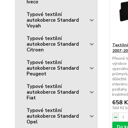
Iveco
Typové textilní
autokoberce Standard
Voyah
Typové textilní
autokoberce Standard
Textiln
Citroen
2007-20
Přesné t
Typové textilní
výrobce 
autokoberce Standard
speciál
Peugeot
průmyslu
důležité
interiér
Typové textilní
podlahy 
autokoberce Standard
kvalitníc
Fiat
658 K
544 Kč
b
Typové textilní
autokoberce Standard
Opel
Do k