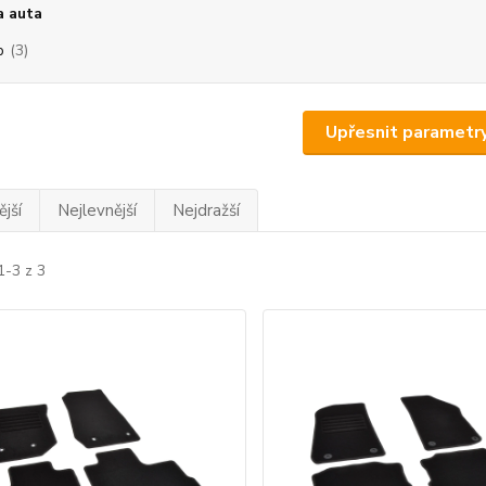
a auta
p
(3)
Upřesnit parametr
jší
Nejlevnější
Nejdražší
1-3 z 3