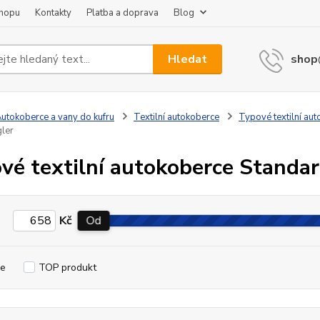
shopu
Kontakty
Platba a doprava
Blog
Hledat
shop
utokoberce a vany do kufru
Textilní autokoberce
Typové textilní au
ler
vé textilní autokoberce Standa
Kč
Od
e
TOP produkt