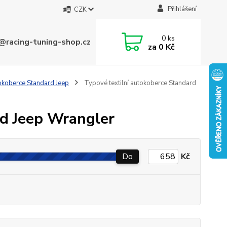
Přihlášení
CZK
0
ks
@racing-tuning-shop.cz
za
0 Kč
tokoberce Standard Jeep
Typové textilní autokoberce Standard
rd Jeep Wrangler
Do
Kč