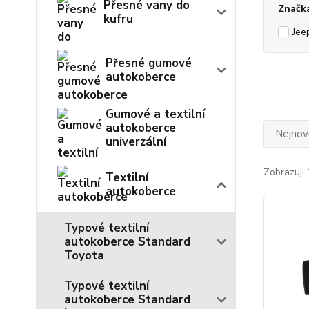
Přesné vany do
Značk
kufru
Jee
Přesné gumové
autokoberce
Gumové a textilní
autokoberce
Nejnově
univerzální
Zobrazuji 
Textilní
autokoberce
Typové textilní
autokoberce Standard
Toyota
Typové textilní
autokoberce Standard