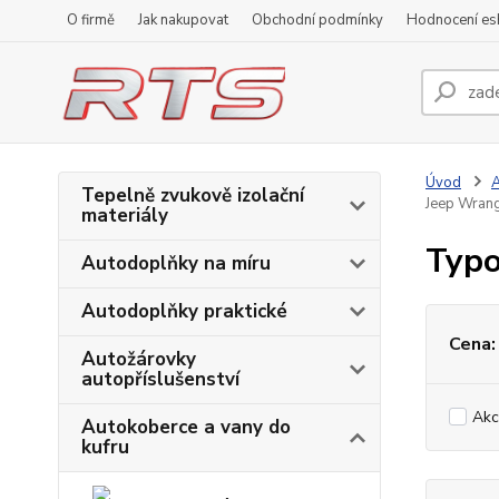
O firmě
Jak nakupovat
Obchodní podmínky
Hodnocení e
Úvod
A
Tepelně zvukově izolační
Jeep Wrang
materiály
Typo
Autodoplňky na míru
Autodoplňky praktické
Cena:
Autožárovky
autopříslušenství
Akc
Autokoberce a vany do
kufru