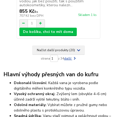
vodou, jak bez použití, tak s použitím
autokosmetiky, kterou nalezn...
855 Kč
/
ks
Skladem 1 ks
707 Kč
bez DPH
Do košíku, chci to mít doma
Načíst další produkty (20)
strana
z 34
další
Hlavní výhody přesných van do kufru
Dokonalé lícování:
Každá vana je vyrobena podle
digitálního měření konkrétního typu vozidla.
Vysoký ochranný okraj:
Zvýšený lem (obvykle 4–6 cm)
účinně zadrží vylité tekutiny, bláto i sníh.
Odolné materiály:
Vybírat můžete z pružné gumy nebo
odolného plastu s protiskluzovou úpravou.
Snadná údržba:
Vanu stačí vyjmout a opláchnout vodou –