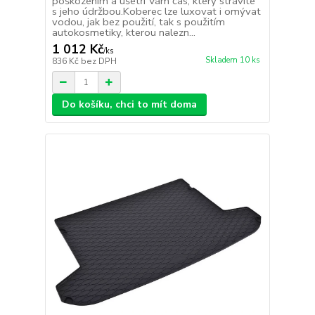
poškozením a ušetří Vám čas, který strávíte
s jeho údržbou.Koberec lze luxovat i omývat
vodou, jak bez použití, tak s použitím
autokosmetiky, kterou nalezn...
1 012 Kč
/
ks
Skladem 10 ks
836 Kč
bez DPH
Do košíku, chci to mít doma