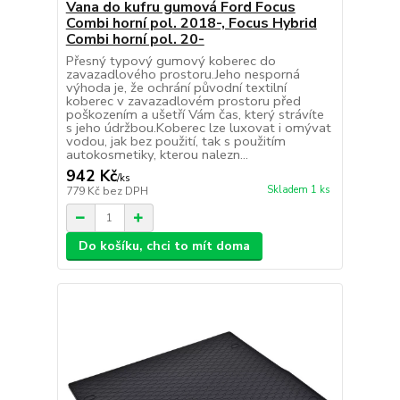
Vana do kufru gumová Ford Focus
Combi horní pol. 2018-, Focus Hybrid
Combi horní pol. 20-
Přesný typový gumový koberec do
zavazadlového prostoru.Jeho nesporná
výhoda je, že ochrání původní textilní
koberec v zavazadlovém prostoru před
poškozením a ušetří Vám čas, který strávíte
s jeho údržbou.Koberec lze luxovat i omývat
vodou, jak bez použití, tak s použitím
autokosmetiky, kterou nalezn...
942 Kč
/
ks
Skladem 1 ks
779 Kč
bez DPH
Do košíku, chci to mít doma