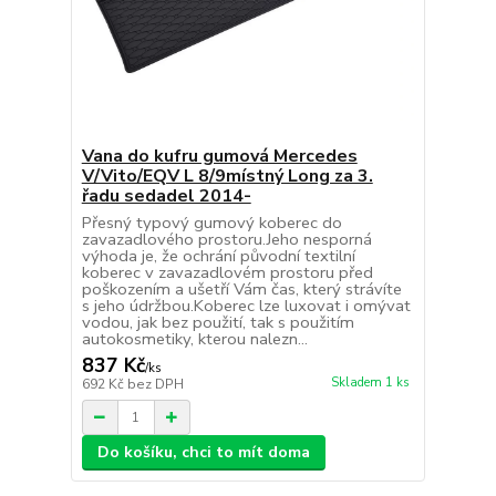
Vana do kufru gumová Mercedes
V/Vito/EQV L 8/9místný Long za 3.
řadu sedadel 2014-
Přesný typový gumový koberec do
zavazadlového prostoru.Jeho nesporná
výhoda je, že ochrání původní textilní
koberec v zavazadlovém prostoru před
poškozením a ušetří Vám čas, který strávíte
s jeho údržbou.Koberec lze luxovat i omývat
vodou, jak bez použití, tak s použitím
autokosmetiky, kterou nalezn...
837 Kč
/
ks
Skladem 1 ks
692 Kč
bez DPH
Do košíku, chci to mít doma