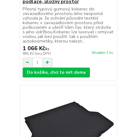
podlaze, úložný prostor
Přesný typový gumový koberec do
zavazadlového prostoru.Jeho nesporná
výhoda je, že ochrání původní textilní
koberec v zavazadlovém prostoru před
poškozením a ušetří Vám čas, který strávíte
s jeho údržbou.Koberec lze luxovat i omývat
vodou, jak bez použití, tak s použitím
autokosmetiky, kterou nalezn...
1 066 Kč
/
ks
Skladem 1 ks
881 Kč
bez DPH
Do košíku, chci to mít doma