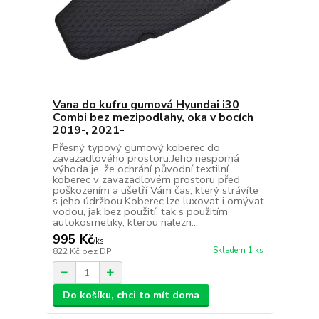
Vana do kufru gumová Hyundai i30
Combi bez mezipodlahy, oka v bocích
2019-, 2021-
Přesný typový gumový koberec do
zavazadlového prostoru.Jeho nesporná
výhoda je, že ochrání původní textilní
koberec v zavazadlovém prostoru před
poškozením a ušetří Vám čas, který strávíte
s jeho údržbou.Koberec lze luxovat i omývat
vodou, jak bez použití, tak s použitím
autokosmetiky, kterou nalezn...
995 Kč
/
ks
Skladem 1 ks
822 Kč
bez DPH
Do košíku, chci to mít doma