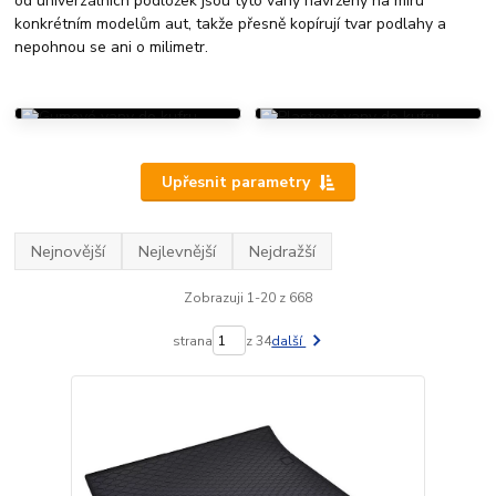
od univerzálních podložek jsou tyto vany navrženy na míru
konkrétním modelům aut, takže přesně kopírují tvar podlahy a
nepohnou se ani o milimetr.
GUMOVÉ
PLASTOVÉ
VANY DO
VANY DO
KUFRU
KUFRU
Upřesnit parametry
Nejnovější
Nejlevnější
Nejdražší
Zobrazuji 1-20 z 668
strana
z 34
další