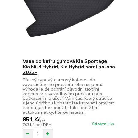
Vana do kufru gumová Kia Sportage,
Kia Mild Hybrid, Kia Hybrid horní poloha
2022-
Přesný typový gumový koberec do
zavazadlového prostoru.Jeho nesporná
výhoda je, že ochrání původní textilní
koberec v zavazadlovém prostoru před
poškozením a ušetří Vám čas, který strávíte
s jeho údržbou.Koberec lze luxovat i omývat
vodou, jak bez použití, tak s použitím
autokosmetiky, kterou nalezn...
851 Kč
/
ks
Skladem 1 ks
703 Kč
bez DPH