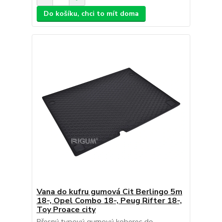
Do košíku, chci to mít doma
Vana do kufru gumová Cit Berlingo 5m
18-, Opel Combo 18-, Peug Rifter 18-,
Toy Proace city
Přesný typový gumový koberec do