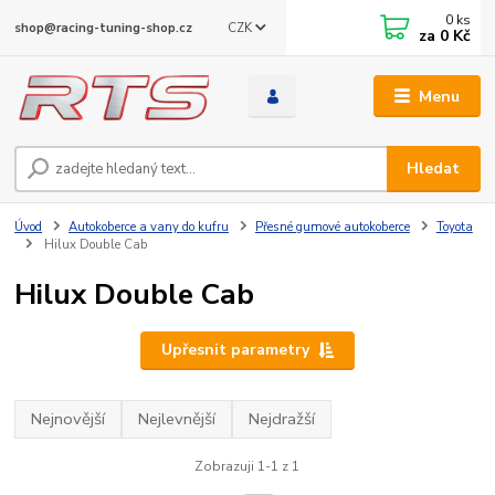
0
ks
CZK
shop@racing-tuning-shop.cz
za
0 Kč
Menu
Hledat
Úvod
Autokoberce a vany do kufru
Přesné gumové autokoberce
Toyota
Hilux Double Cab
Hilux Double Cab
Upřesnit parametry
Nejnovější
Nejlevnější
Nejdražší
Zobrazuji 1-1 z 1