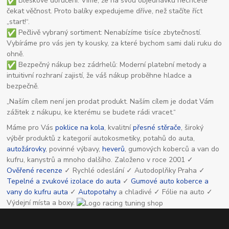
Bleskové doručení: Víme, že na svou objednávku nechcete
čekat věčnost. Proto balíky expedujeme dříve, než stačíte říct
„start!“.
Pečlivě vybraný sortiment: Nenabízíme tisíce zbytečností.
Vybíráme pro vás jen ty kousky, za které bychom sami dali ruku do
ohně.
Bezpečný nákup bez zádrhelů: Moderní platební metody a
intuitivní rozhraní zajistí, že váš nákup proběhne hladce a
bezpečně.
„Naším cílem není jen prodat produkt. Naším cílem je dodat Vám
zážitek z nákupu, ke kterému se budete rádi vracet.“
Máme pro Vás
poklice na kola
, kvalitní
přesné stěrače
, široký
výběr produktů z kategorií autokosmetiky, potahů do auta,
autožárovky
, povinné výbavy,
heverů
, gumových koberců a van do
kufru, kanystrů a mnoho dalšího. Založeno v roce 2001 ✓
Ověřené recenze
✓ Rychlé odeslání ✓ Autodoplňky Praha ✓
Tepelné a zvukové izolace do auta
✓
Gumové auto koberce a
vany do kufru auta
✓
Autopotahy
a chladivé ✓ Fólie na auto ✓
Výdejní místa a boxy.