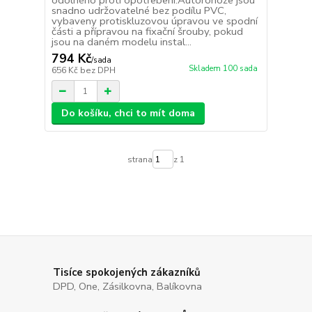
odolného proti opotřebení.Autorohože jsou
snadno udržovatelné bez podílu PVC,
vybaveny protiskluzovou úpravou ve spodní
části a přípravou na fixační šrouby, pokud
jsou na daném modelu instal...
794 Kč
/
sada
Skladem 100 sada
656 Kč
bez DPH
Do košíku, chci to mít doma
strana
z 1
Tisíce spokojených zákazníků
DPD, One, Zásilkovna, Balíkovna