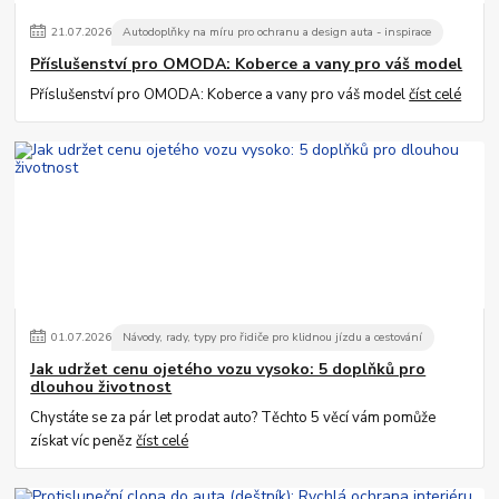
21
.
07
.
2026
Autodoplňky na míru pro ochranu a design auta - inspirace
Příslušenství pro OMODA: Koberce a vany pro váš model
Příslušenství pro OMODA: Koberce a vany pro váš model
číst celé
01
.
07
.
2026
Návody, rady, typy pro řidiče pro klidnou jízdu a cestování
Jak udržet cenu ojetého vozu vysoko: 5 doplňků pro
dlouhou životnost
Chystáte se za pár let prodat auto? Těchto 5 věcí vám pomůže
získat víc peněz
číst celé