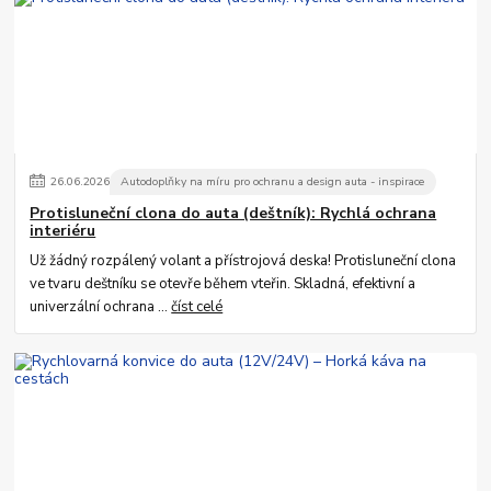
26
.
06
.
2026
Autodoplňky na míru pro ochranu a design auta - inspirace
Protisluneční clona do auta (deštník): Rychlá ochrana
interiéru
Už žádný rozpálený volant a přístrojová deska! Protisluneční clona
ve tvaru deštníku se otevře během vteřin. Skladná, efektivní a
univerzální ochrana ...
číst celé