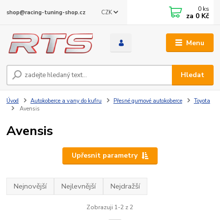
0
ks
CZK
shop@racing-tuning-shop.cz
za
0 Kč
Menu
Hledat
Úvod
Autokoberce a vany do kufru
Přesné gumové autokoberce
Toyota
Avensis
Avensis
Upřesnit parametry
Nejnovější
Nejlevnější
Nejdražší
Zobrazuji 1-2 z 2