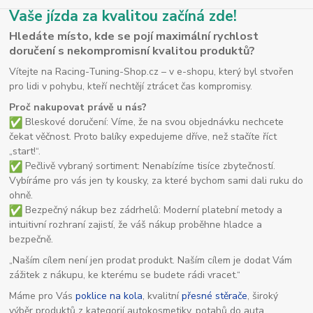
Vaše jízda za kvalitou začíná zde!
Hledáte místo, kde se pojí maximální rychlost
doručení s nekompromisní kvalitou produktů?
Vítejte na Racing-Tuning-Shop.cz – v e-shopu, který byl stvořen
pro lidi v pohybu, kteří nechtějí ztrácet čas kompromisy.
Proč nakupovat právě u nás?
Bleskové doručení: Víme, že na svou objednávku nechcete
čekat věčnost. Proto balíky expedujeme dříve, než stačíte říct
„start!“.
Pečlivě vybraný sortiment: Nenabízíme tisíce zbytečností.
Vybíráme pro vás jen ty kousky, za které bychom sami dali ruku do
ohně.
Bezpečný nákup bez zádrhelů: Moderní platební metody a
intuitivní rozhraní zajistí, že váš nákup proběhne hladce a
bezpečně.
„Naším cílem není jen prodat produkt. Naším cílem je dodat Vám
zážitek z nákupu, ke kterému se budete rádi vracet.“
Máme pro Vás
poklice na kola
, kvalitní
přesné stěrače
, široký
výběr produktů z kategorií autokosmetiky, potahů do auta,