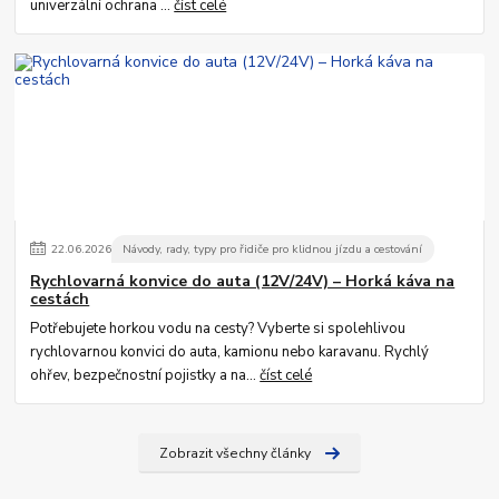
univerzální ochrana ...
číst celé
22
.
06
.
2026
Návody, rady, typy pro řidiče pro klidnou jízdu a cestování
Rychlovarná konvice do auta (12V/24V) – Horká káva na
cestách
Potřebujete horkou vodu na cesty? Vyberte si spolehlivou
rychlovarnou konvici do auta, kamionu nebo karavanu. Rychlý
ohřev, bezpečnostní pojistky a na...
číst celé
Zobrazit všechny články