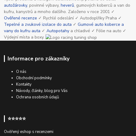
autožárovky
, povinné výbavy,
heverů
, gumových koberců a van do
kufru, kanystrů a mnoho dalšího. Založeno v roce 2001 ✓
Ověřené recenze
✓ Rychlé odeslání ✓ Autodoplňky Praha ✓
Tepelné a zvukové izolace do auta
✓
Gumové auto koberce a
vany do kufru auta
✓
Autopotahy
a chladivé ✓ Fólie na auto ✓
Výdejní místa a boxy.
Informace pro zákazníky
O nás
Obchodní podmínky
Kontakty
Návody, články, blog pro Vás
Ochrana osobních údajů
⭐⭐⭐⭐⭐
Ověřený eshop s recenzemi