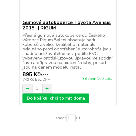
Gumové autokoberce Toyota Avensis
2015- | RIGUM
Přesné gumové autokoberce od českého
výrobce Rigum.Balení obsahuje sadu
koberců z velice kvalitního materiálu
odolného proti opotřebení.Autorohože jsou
snadno udržovatelné bez podílu PVC,
vybaveny protiskluzovou úpravou ve spodní
části a přípravou na fixační šrouby, pokud
jsou na daném modelu instal...
895 Kč
/
sada
Skladem 100 sada
740 Kč
bez DPH
Do košíku, chci to mít doma
strana
z 1