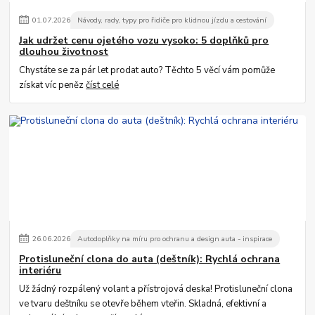
01
.
07
.
2026
Návody, rady, typy pro řidiče pro klidnou jízdu a cestování
Jak udržet cenu ojetého vozu vysoko: 5 doplňků pro
dlouhou životnost
Chystáte se za pár let prodat auto? Těchto 5 věcí vám pomůže
získat víc peněz
číst celé
26
.
06
.
2026
Autodoplňky na míru pro ochranu a design auta - inspirace
Protisluneční clona do auta (deštník): Rychlá ochrana
interiéru
Už žádný rozpálený volant a přístrojová deska! Protisluneční clona
ve tvaru deštníku se otevře během vteřin. Skladná, efektivní a