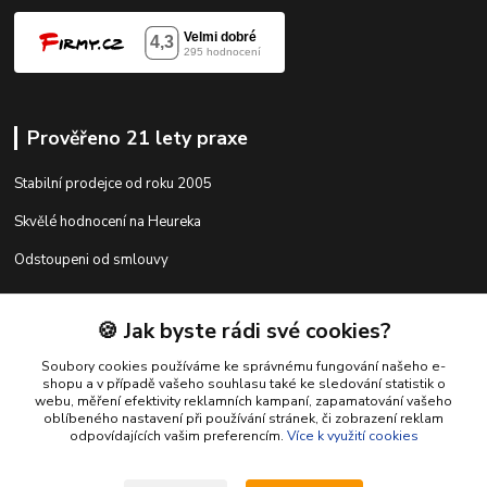
Prověřeno 21 lety praxe
Stabilní prodejce od roku 2005
Skvělé hodnocení na Heureka
Odstoupeni od smlouvy
🍪 Jak byste rádi své cookies?
Kontakty
Soubory cookies používáme ke správnému fungování našeho e-
shopu a v případě vašeho souhlasu také ke sledování statistik o
webu, měření efektivity reklamních kampaní, zapamatování vašeho
shop@racing-tuning-shop.cz
oblíbeného nastavení při používání stránek, či zobrazení reklam
odpovídajících vašim preferencím.
Více k využití cookies