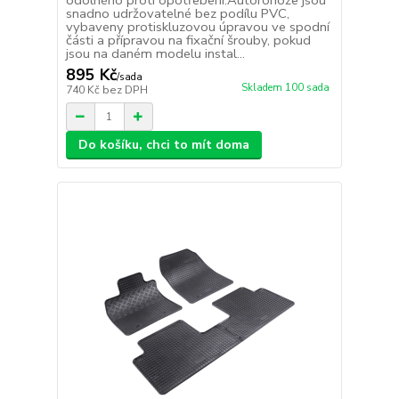
odolného proti opotřebení.Autorohože jsou
snadno udržovatelné bez podílu PVC,
vybaveny protiskluzovou úpravou ve spodní
části a přípravou na fixační šrouby, pokud
jsou na daném modelu instal...
895 Kč
/
sada
Skladem 100 sada
740 Kč
bez DPH
Do košíku, chci to mít doma