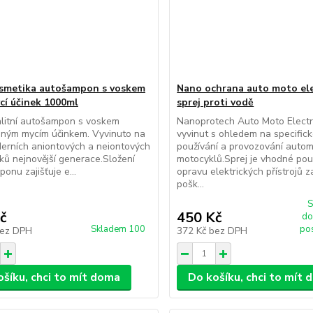
smetika autošampon s voskem
Nano ochrana auto moto el
ycí účinek 1000ml
sprej proti vodě
alitní autošampon s voskem
Nanoprotech Auto Moto Electri
eným mycím účinkem. Vyvinuto na
vyvinut s ohledem na specific
erních aniontových a neiontových
používání a provozování autom
ků nejnovější generace.Složení
motocyklů.Sprej je vhodné použ
onu zajišťuje e...
opravu elektrických přístrojů 
pošk...
S
č
450 Kč
do
Skladem 100
po
ez DPH
372 Kč
bez DPH
ošíku, chci to mít doma
Do košíku, chci to mít