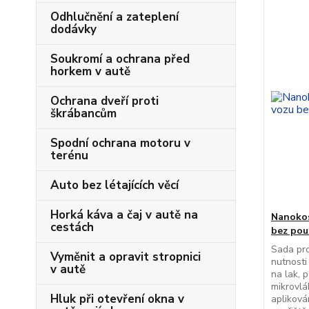
Odhlučnění a zateplení
dodávky
Soukromí a ochrana před
horkem v autě
Ochrana dveří proti
škrábancům
Spodní ochrana motoru v
terénu
Auto bez létajících věcí
Horká káva a čaj v autě na
Nanokos
cestách
bez pou
Sada pro
Vyměnit a opravit stropnici
nutnosti
v autě
na lak, 
mikrovlá
Hluk při otevření okna v
apliková