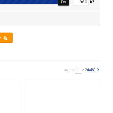
Do
Kč
y
strana
z 2
další