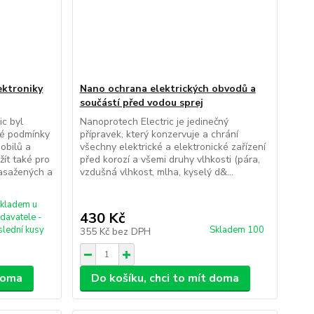
ektroniky
Nano ochrana elektrických obvodů a
součástí před vodou sprej
c byl
Nanoprotech Electric je jedinečný
ké podmínky
přípravek, který konzervuje a chrání
obilů a
všechny elektrické a elektronické zařízení
ít také pro
před korozí a všemi druhy vlhkosti (pára,
zasažených a
vzdušná vlhkost, mlha, kyselý d&...
kladem u
430 Kč
davatele -
slední kusy
Skladem 100
355 Kč
bez DPH
 doma
Do košíku, chci to mít doma