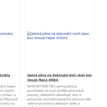
toskla
Jemná pěna na dokonalé mytí oken bez
šmouh Nano 400ml
skla Super
NANOKOSMETIKA jemný pěnový
em zlepšit
prostředek na mytí skelNezanechává
o počasí, a
šmouhy, důkladně odmašťuje sklo a
mi.Přípravek
předchází skvrnámVýjimečná účinnost díky
vrstvu na
velké koncentraci aktivních látek a