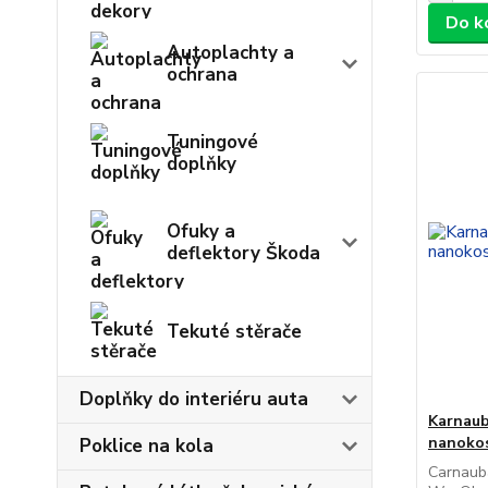
Do k
Autoplachty a
ochrana
Tuningové
doplňky
Ofuky a
deflektory Škoda
Tekuté stěrače
Doplňky do interiéru auta
Karnaub
nanoko
Poklice na kola
Carnaub