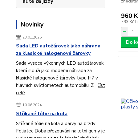
autě za jízdy
znečiště
960 K
793 Kč
b
Novinky
23.01.2026
Do k
Sada LED autožárovek jako náhrada
za klasické halogenové žárovky
Sada vysoce výkonných LED autožárovek,
která slouží jako moderní náhrada za
klasické halogenové žárovky typu H7 v
hlavních světlometech automobilu. Z...
číst
celé
10.06.2024
Stříkané fólie na kola
Stříkané fólie na kola a barvy na brzdy
Foliatec Doba přezouvání na letní gumy je