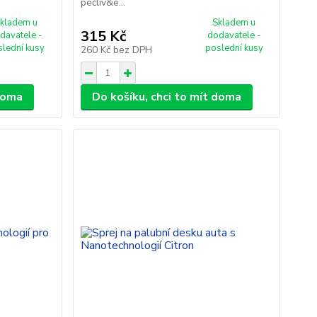
pečliv&e...
kladem u
Skladem u
315 Kč
davatele -
dodavatele -
slední kusy
poslední kusy
260 Kč
bez DPH
 doma
Do košíku, chci to mít doma