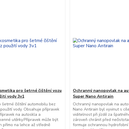
metika pro šetrné čištění vozu
Ochranný nanopovlak na au
žití vody 3v1
Super Nano Antirain
 šetrné čištění automobilu bez
Ochranný nanopovlak na auto
 použití vody. Obsahuje přípravek
Nano Antirain byl vyvinut s cíl
přípravek na autoskla a
viditelnost při jízdě za špatnéh
kenné utěrky.Přípravek může být
zároveň chránit před nečistota
n přímo na lehce až středně
formuje ochrannou hydrofobní 