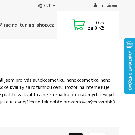
Přihlášení
CZK
0
ks
@racing-tuning-shop.cz
za
0 Kč
ali jsem pro Vás autokosmetiku, nanokosmetika, nano
ysoké kvality za rozumnou cenu. Pozor, na internetu je
e platíte za kvalitu a ne za značku předražených levných
á jako u levnějších ne tak dobře prezentovaných výrobků.