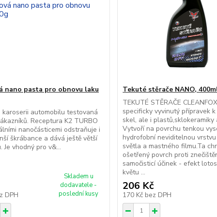
á nano pasta pro obnovu laku
Tekuté stěrače NANO, 400m
TEKUTÉ STĚRAČE CLEANFOX
specificky vyvinutý přípravek 
 karoserii automobilu testovaná
skel, ale i plastů,sklokeramiky
 zákazníků. Receptura K2 TURBO
Vytvoří na povrchu tenkou vy
álními nanočásticemi odstraňuje i
hydrofobní neviditelnou vrstv
nší škrábance a dává ještě větší
světla a mastného filmu.Ta chr
. Je vhodný pro v&...
ošetřený povrch proti znečiště
samočisticí účinek - efekt lot
květu ...
Skladem u
206 Kč
dodavatele -
poslední kusy
z DPH
170 Kč
bez DPH