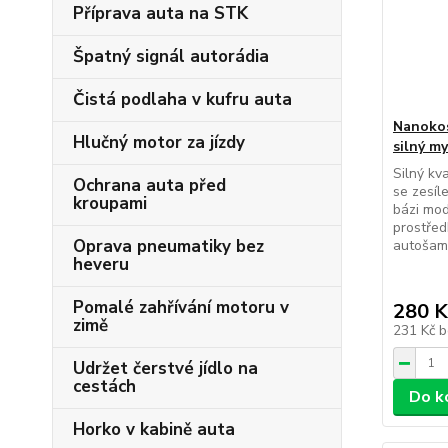
Příprava auta na STK
Špatný signál autorádia
Čistá podlaha v kufru auta
Nanoko
Hlučný motor za jízdy
silný m
Silný kv
Ochrana auta před
se zesíl
kroupami
bázi mod
prostřed
Oprava pneumatiky bez
autošamp
heveru
Pomalé zahřívání motoru v
280 K
zimě
231 Kč
b
Udržet čerstvé jídlo na
cestách
Do k
Horko v kabině auta