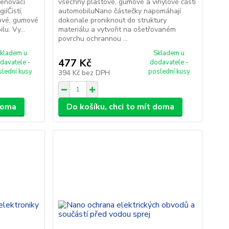
renovaci
všechny plastové, gumové a vinylové části
iíČistí,
automobiluNano částečky napomáhají
tové, gumové
dokonale proniknout do struktury
lu. Vy...
materiálu a vytvořit na ošetřovaném
povrchu ochrannou ...
kladem u
Skladem u
477 Kč
davatele -
dodavatele -
slední kusy
poslední kusy
394 Kč
bez DPH
 doma
Do košíku, chci to mít doma