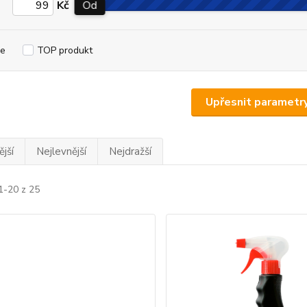
Kč
Od
e
TOP produkt
Upřesnit parametr
jší
Nejlevnější
Nejdražší
1-20 z 25