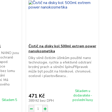
l
Čistič na disky kol 500ml extrem power
nanokosmetika
 NANO jsou
k ochraně
Díky silně čistícím účinkům použité nano
 apod.
technologie, rychle a efektivně odstraní
soce
brzdný prach a silniční špínuPřípravek
u bez lomu
může být použit na hliníkové, chromové,
ání
ocelové i plastov&eacu...
ní. Má
osového
Skladem u
471 Kč
dodavatele -
Skladem 5
poslední kusy
389 Kč
bez DPH