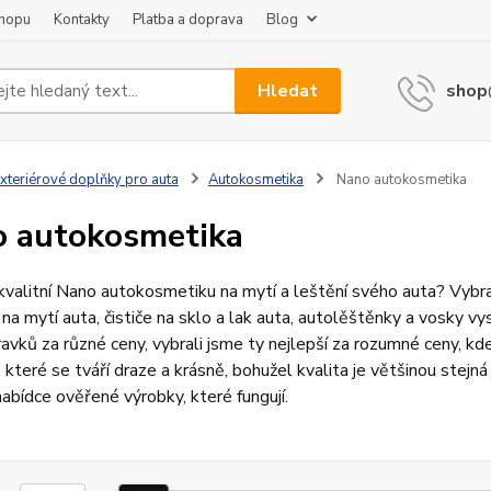
shopu
Kontakty
Platba a doprava
Blog
Hledat
shop
xteriérové doplňky pro auta
Autokosmetika
Nano autokosmetika
 autokosmetika
valitní Nano autokosmetiku na mytí a leštění svého auta? Vybr
 na mytí auta, čističe na sklo a lak auta, autolěštěnky a vosky v
ravků za různé ceny, vybrali jsme ty nejlepší za rozumné ceny, kd
 které se tváří draze a krásně, bohužel kvalita je většinou stejn
bídce ověřené výrobky, které fungují.