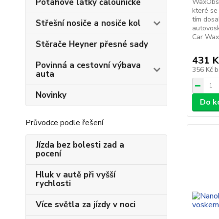
Potahové látky čalounické
WaxObsah
které se
tím dos
Střešní nosiče a nosiče kol
autovos
Car Wax 
Stěrače Heyner přesné sady
431 K
Povinná a cestovní výbava
356 Kč
b
auta
Novinky
Do k
Průvodce podle řešení
Jízda bez bolesti zad a
pocení
Hluk v autě při vyšší
rychlosti
Více světla za jízdy v noci