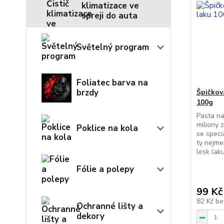
klimatizace ve
spreji do auta
Světelný program
Foliatec barva na
brzdy
Špičkov
100g
Pasta na
miliony
Poklice na kola
se speci
ty nejme
lesk laku
Fólie a polepy
99 Kč
82 Kč
be
Ochranné lišty a
dekory