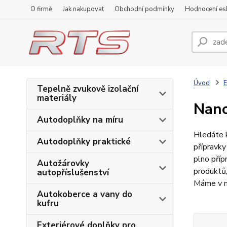
O firmě
Jak nakupovat
Obchodní podmínky
Hodnocení e
Úvod
E
Tepelně zvukově izolační
materiály
Nano
Autodoplňky na míru
Hledáte k
Autodoplňky praktické
přípravky
plno příp
Autožárovky
produktů,
autopříslušenství
Máme v na
Autokoberce a vany do
kufru
Exteriérové doplňky pro