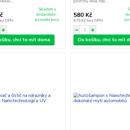
n&eac...
povrchu skla, d&i...
Skladem u
S
č
580 Kč
dodavatele -
do
poslední kusy
po
ez DPH
479 Kč
bez DPH
ošíku, chci to mít doma
Do košíku, chci to mít