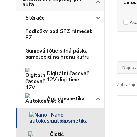
Cena:
auta
Stěrače
Akc
Podložky pod SPZ rámeček
RZ
Gumová fólie silná páska
samolepicí na hranu kufru
Nejnově
Digitální časovač
12V digi timer
Zobrazuji 
Autokosmetika
Nano
autokosmetika
Čistič