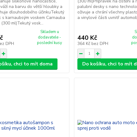
uje silikonové nanočástice,
(300 ml)Přípravek na čištění a 
 váží na barvu do větší hloubky a
palubní desky s nano technolog
ahuje dlouhodobého účinkuTekutý
oživuje a chrání všechny plas
k s karnaubsým voskem Carnauba
a vinylové části uvnitř automobi
(300 ml)Tekutý vosk...
Skladem u
S
č
440 Kč
dodavatele -
do
poslední kusy
po
ez DPH
364 Kč
bez DPH
ošíku, chci to mít doma
Do košíku, chci to mít