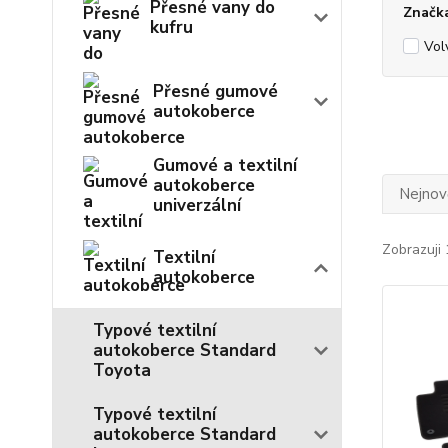
Přesné vany do
Značk
kufru
Vol
Přesné gumové
autokoberce
Gumové a textilní
autokoberce
Nejnově
univerzální
Zobrazuji 
Textilní
autokoberce
Typové textilní
autokoberce Standard
Toyota
Typové textilní
autokoberce Standard