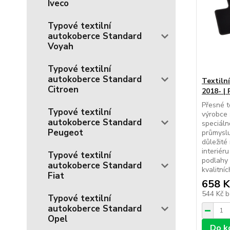
Iveco
Typové textilní
autokoberce Standard
Voyah
Typové textilní
autokoberce Standard
Textiln
Citroen
2018- |
Přesné t
Typové textilní
výrobce 
autokoberce Standard
speciál
Peugeot
průmyslu
důležité
interiér
Typové textilní
podlahy 
autokoberce Standard
kvalitníc
Fiat
658 K
544 Kč
b
Typové textilní
autokoberce Standard
Opel
Do k