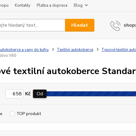
shopu
Kontakty
Platba a doprava
Blog
Hledat
shop
utokoberce a vany do kufru
Textilní autokoberce
Typové textilní au
Volvo V60
vé textilní autokoberce Standa
Kč
Od
e
TOP produkt