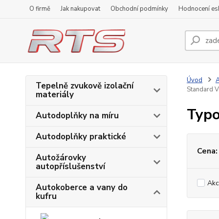
O firmě
Jak nakupovat
Obchodní podmínky
Hodnocení e
Úvod
A
Tepelně zvukově izolační
Standard 
materiály
Typo
Autodoplňky na míru
Autodoplňky praktické
Cena:
Autožárovky
autopříslušenství
Akc
Autokoberce a vany do
kufru