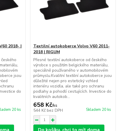
V60 2018- |
Textilní autokoberce Volvo V60 2011-
2018 | RIGUM
d českého
Přesné textilní autokoberce od českého
materiálu,
výrobce s použitím belgického materiálu,
mobilovém
speciálně používaného v automobilovém
koberce jsou
průmyslu.Kvalitní textilní autokoberce jsou
zhled
důležité nejen pro estetický vzhled
 ochranu
interiéru vozidla, ale také pro ochranu
Investice do
podlahy a pohodlí cestujících. Investice do
kvalitních autokob...
658 Kč
/
ks
ladem 20 ks
Skladem 20 ks
544 Kč
bez DPH
 doma
Do košíku, chci to mít doma