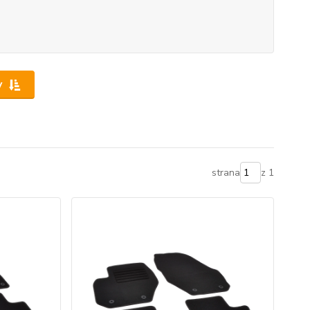
y
strana
z 1