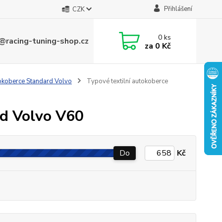
Přihlášení
CZK
0
ks
@racing-tuning-shop.cz
za
0 Kč
tokoberce Standard Volvo
Typové textilní autokoberce
rd Volvo V60
Do
Kč