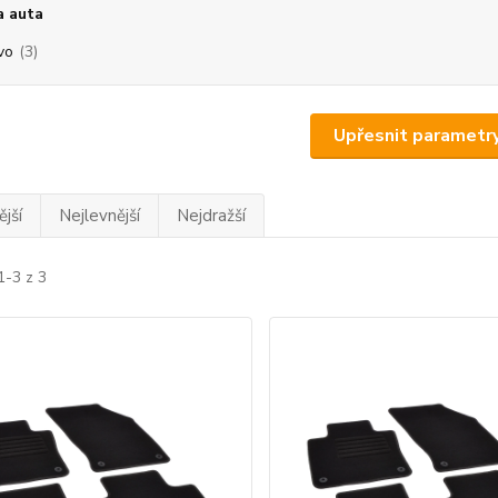
a auta
vo
(3)
Upřesnit parametr
jší
Nejlevnější
Nejdražší
1-3 z 3