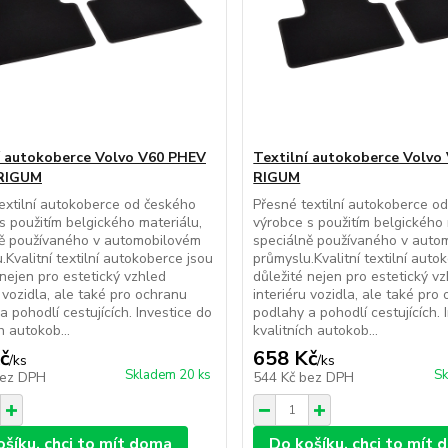
í autokoberce Volvo V60 PHEV
Textilní autokoberce Volvo 
 RIGUM
RIGUM
extilní autokoberce od českého
Přesné textilní autokoberce o
s použitím belgického materiálu,
výrobce s použitím belgického 
ně používaného v automobilovém
speciálně používaného v auto
.Kvalitní textilní autokoberce jsou
průmyslu.Kvalitní textilní auto
 nejen pro estetický vzhled
důležité nejen pro estetický v
u vozidla, ale také pro ochranu
interiéru vozidla, ale také pro
a pohodlí cestujících. Investice do
podlahy a pohodlí cestujících. 
h autokob...
kvalitních autokob...
č
658 Kč
/
ks
/
ks
Skladem 20 ks
Sk
ez DPH
544 Kč
bez DPH
ošíku, chci to mít doma
Do košíku, chci to mít