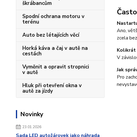
škrábancům
Často
Spodní ochrana motoru v
terénu
Nastartu
Ano, větš
Auto bez létajících věcí
zcela bez
Horká káva a čaj v autě na
Kolikrát
cestách
V závislo
Vyměnit a opravit stropnici
Jak sprá
v autě
Pro zacho
nevystav
Hluk při otevření okna v
autě za jízdy
Novinky
23.01.2026
Sada LED autožárovek jako náhrada