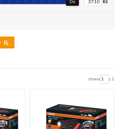
Do
Kč
y
strana
z 1