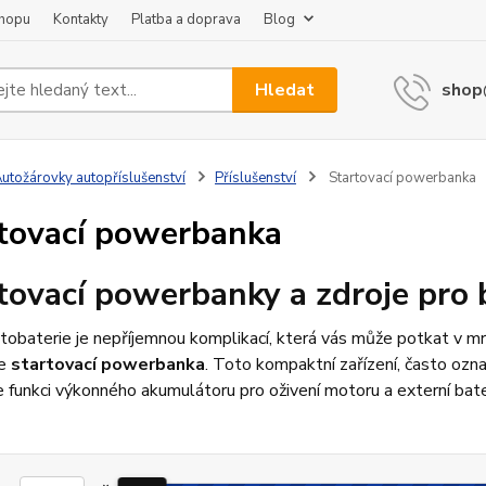
shopu
Kontakty
Platba a doprava
Blog
Hledat
shop
utožárovky autopříslušenství
Příslušenství
Startovací powerbanka
tovací powerbanka
tovací powerbanky a zdroje pro
tobaterie je nepříjemnou komplikací, která vás může potkat v m
je
startovací powerbanka
. Toto kompaktní zařízení, často ozn
 funkci výkonného akumulátoru pro oživení motoru a externí bater