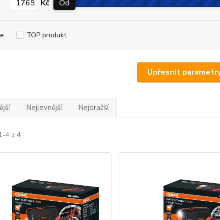
Kč
Od
e
TOP produkt
Upřesnit parametr
jší
Nejlevnější
Nejdražší
1-4 z 4