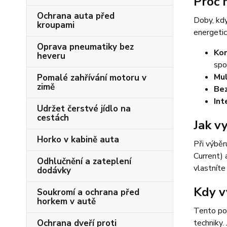
Proč 
Ochrana auta před
Doby, kdy
kroupami
energetic
Oprava pneumatiky bez
Kom
heveru
spo
Mul
Pomalé zahřívání motoru v
zimě
Be
Int
Udržet čerstvé jídlo na
cestách
Jak v
Horko v kabině auta
Při výběr
Current) 
Odhlučnění a zateplení
vlastnít
dodávky
Kdy v
Soukromí a ochrana před
horkem v autě
Tento pom
Ochrana dveří proti
techniky.