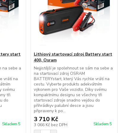
ttery start
Lithiový startovací zdroj Battery start
400, Osram
ám na sebe a
Nejjistější je spolehnout se sám na sebe a
na startovací zdroj OSRAM
e vrátí na
BATTERYstart, který Vás rychle vrátí na
vátním
cestu. Vyberte produkts adekvátním
ky svému
výkonem pro Vaše vozidlo. Díky svému
ny tři
kompaktnímu designu se všechny tři
ou do
startovací zdroje snadno vejdou do
u
přihrádkyv palubní desce a jsou
připraveny k po...
3 710 Kč
Skladem 5
Skladem 5
3 066 Kč
bez DPH