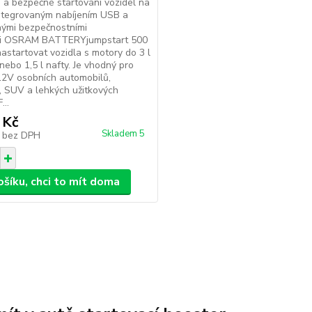
a bezpečné startování vozidel na
ntegrovaným nabíjením USB a
nými bezpečnostními
i OSRAM BATTERYjumpstart 500
astartovat vozidla s motory do 3 l
nebo 1,5 l nafty. Je vhodný pro
12V osobních automobilů,
 SUV a lehkých užitkových
...
 Kč
Skladem 5
č
bez DPH
ošíku, chci to mít doma