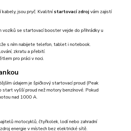
kabely, jsou pryč. Kvalitní
startovací zdroj
vám zajistí
h vozíků se startovací booster vejde do přihrádky u
akže s ním nabijete telefon, tablet i notebook.
vání, zkratu a přebití.
lem pro práci v noci.
bankou
ějším údajem je špičkový startovací proud (Peak
ro start vyšší proud než motory benzínové. Pokud
notou nad 1000 A.
jitelů motocyklů, čtyřkolek, lodí nebo zahradní
zdroj energie v místech bez elektrické sítě.