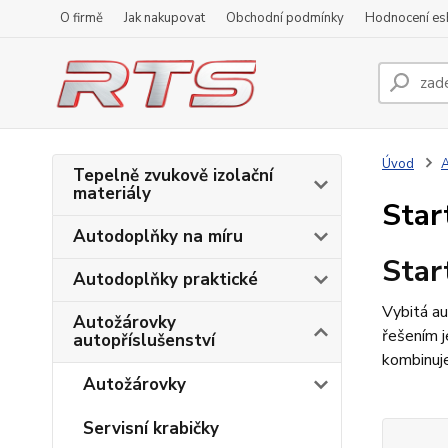
O firmě
Jak nakupovat
Obchodní podmínky
Hodnocení e
Úvod
A
Tepelně zvukově izolační
materiály
Star
Autodoplňky na míru
Star
Autodoplňky praktické
Vybitá au
Autožárovky
řešením 
autopříslušenství
kombinuje
Autožárovky
Servisní krabičky