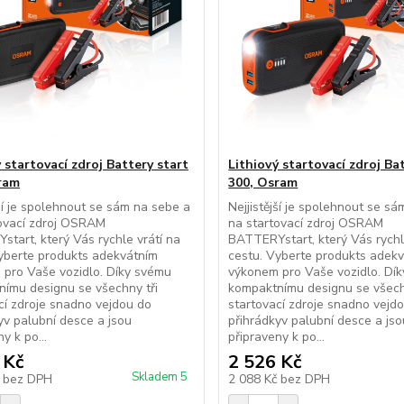
 startovací zdroj Battery start
Lithiový startovací zdroj Ba
ram
300, Osram
jší je spolehnout se sám na sebe a
Nejjistější je spolehnout se s
tovací zdroj OSRAM
na startovací zdroj OSRAM
tart, který Vás rychle vrátí na
BATTERYstart, který Vás rychl
yberte produkts adekvátním
cestu. Vyberte produkts adek
 pro Vaše vozidlo. Díky svému
výkonem pro Vaše vozidlo. Dí
ímu designu se všechny tři
kompaktnímu designu se všech
cí zdroje snadno vejdou do
startovací zdroje snadno vejd
yv palubní desce a jsou
přihrádkyv palubní desce a jso
y k po...
připraveny k po...
 Kč
2 526 Kč
Skladem 5
č
bez DPH
2 088 Kč
bez DPH