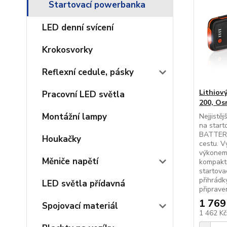
Startovací powerbanka
LED denní svícení
Krokosvorky
Reflexní cedule, pásky
Lithiový
Pracovní LED světla
200, Os
Montážní lampy
Nejjistě
na star
BATTERYs
Houkačky
cestu. V
výkonem
Měniče napětí
kompaktn
startova
přihrádk
LED světla přídavná
připraven
1 769
Spojovací materiál
1 462 K