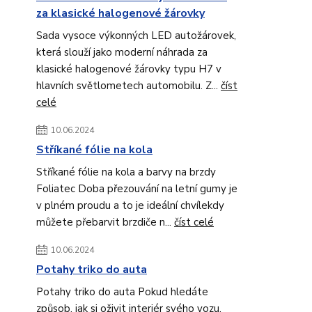
za klasické halogenové žárovky
Sada vysoce výkonných LED autožárovek,
která slouží jako moderní náhrada za
klasické halogenové žárovky typu H7 v
hlavních světlometech automobilu. Z...
číst
celé
10.06.2024
Stříkané fólie na kola
Stříkané fólie na kola a barvy na brzdy
Foliatec Doba přezouvání na letní gumy je
v plném proudu a to je ideální chvílekdy
můžete přebarvit brzdiče n...
číst celé
10.06.2024
Potahy triko do auta
Potahy triko do auta Pokud hledáte
způsob, jak si oživit interiér svého vozu,