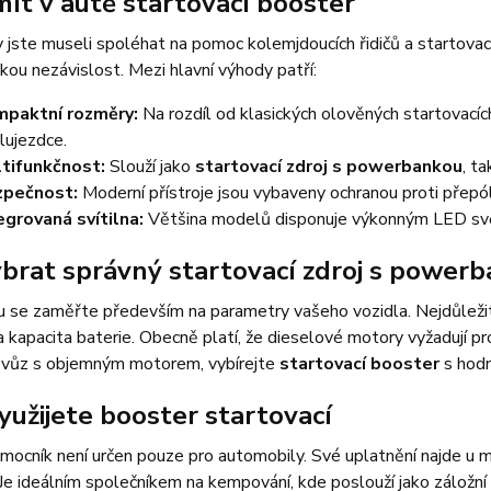
mít v autě startovací booster
 jste museli spoléhat na pomoc kolemjdoucích řidičů a startovací 
kou nezávislost. Mezi hlavní výhody patří:
paktní rozměry:
Na rozdíl od klasických olověných startovacíc
lujezdce.
tifunkčnost:
Slouží jako
startovací zdroj s powerbankou
, t
zpečnost:
Moderní přístroje jsou vybaveny ochranou proti přepólo
egrovaná svítilna:
Většina modelů disponuje výkonným LED svět
ybrat správný startovací zdroj s power
u se zaměřte především na parametry vašeho vozidla. Nejdůležit
a kapacita baterie. Obecně platí, že dieselové motory vyžadují p
e vůz s objemným motorem, vybírejte
startovací booster
s hod
yužijete booster startovací
ocník není určen pouze pro automobily. Své uplatnění najde u ma
 Je ideálním společníkem na kempování, kde poslouží jako záložní 