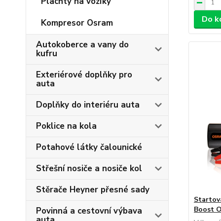
Plachty na vozíky
Do k
Kompresor Osram
Autokoberce a vany do
kufru
Exteriérové doplňky pro
auta
Doplňky do interiéru auta
Poklice na kola
Potahové látky čalounické
Střešní nosiče a nosiče kol
Stěrače Heyner přesné sady
Startova
Boost 
Povinná a cestovní výbava
auta