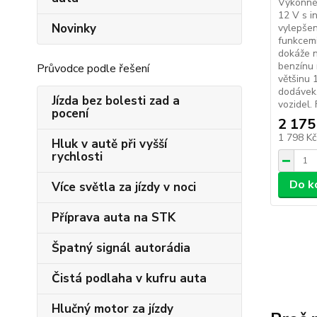
Výkonné 
12 V s i
Novinky
vylepše
funkcem
dokáže n
benzínu 
Průvodce podle řešení
většinu 
dodávek,
Jízda bez bolesti zad a
vozidel. F
pocení
2 175
1 798 K
Hluk v autě při vyšší
rychlosti
Do k
Více světla za jízdy v noci
Příprava auta na STK
Špatný signál autorádia
Čistá podlaha v kufru auta
Hlučný motor za jízdy