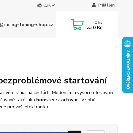
Přihlášení
CZK
0
ks
@racing-tuning-shop.cz
za
0 Kč
 bezproblémové startování
razivém ránu i na cestách. Moderním a vysoce efektivním
ačované také jako
booster startovací
, v sobě
ie pro vaši elektroniku.