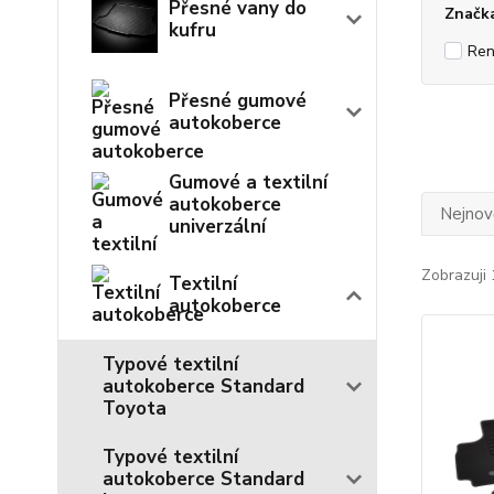
Přesné vany do
Značk
kufru
Ren
Přesné gumové
autokoberce
Gumové a textilní
autokoberce
Nejnově
univerzální
Zobrazuji 
Textilní
autokoberce
Typové textilní
autokoberce Standard
Toyota
Typové textilní
autokoberce Standard