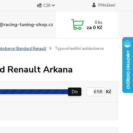
Přihlášení
CZK
0
ks
@racing-tuning-shop.cz
za
0 Kč
tokoberce Standard Renault
Typové textilní autokoberce
rd Renault Arkana
Do
Kč