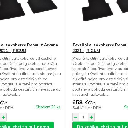
í autokoberce Renault Arkana
Textilní autokoberce Renau
2021- | RIGUM
2021- | RIGUM
extilní autokoberce od českého
Přesné textilní autokoberce o
s použitím belgického materiálu,
výrobce s použitím belgického 
ně používaného v automobilovém
speciálně používaného v auto
.Kvalitní textilní autokoberce jsou
průmyslu.Kvalitní textilní auto
 nejen pro estetický vzhled
důležité nejen pro estetický v
u vozidla, ale také pro ochranu
interiéru vozidla, ale také pro
a pohodlí cestujících. Investice do
podlahy a pohodlí cestujících. 
h autokob...
kvalitních autokob...
č
658 Kč
/
ks
/
ks
Skladem 20 ks
Sk
ez DPH
544 Kč
bez DPH
ošíku, chci to mít doma
Do košíku, chci to mít