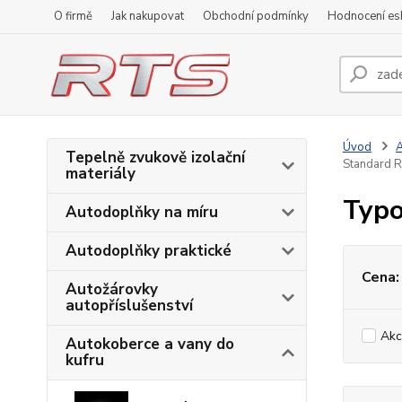
O firmě
Jak nakupovat
Obchodní podmínky
Hodnocení e
Úvod
A
Tepelně zvukově izolační
Standard R
materiály
Typo
Autodoplňky na míru
Autodoplňky praktické
Cena:
Autožárovky
autopříslušenství
Akc
Autokoberce a vany do
kufru