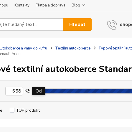
shopu
Kontakty
Platba a doprava
Blog
Hledat
shop
utokoberce a vany do kufru
Textilní autokoberce
Typové textilní au
enault Arkana
vé textilní autokoberce Standa
Kč
Od
e
TOP produkt