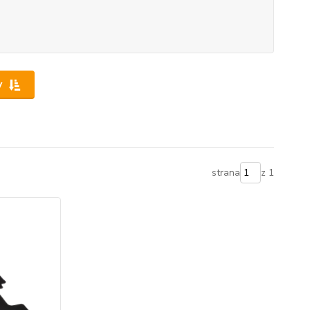
y
strana
z 1