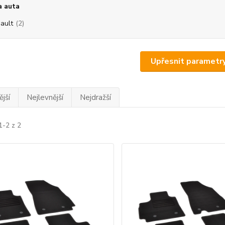
a auta
ault
(2)
Upřesnit parametr
jší
Nejlevnější
Nejdražší
1-2 z 2