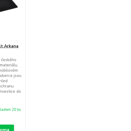
lt Arkana
d českého
materiálu,
mobilovém
koberce jsou
zhled
 ochranu
Investice do
ladem 20 ks
 doma