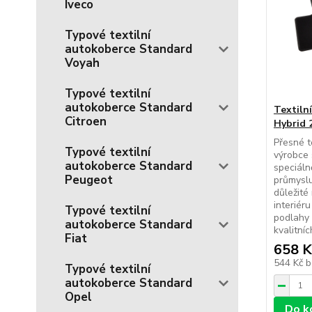
Iveco
Typové textilní
autokoberce Standard
Voyah
Typové textilní
autokoberce Standard
Textiln
Citroen
Hybrid 
Přesné t
Typové textilní
výrobce 
autokoberce Standard
speciál
Peugeot
průmyslu
důležité
interiér
Typové textilní
podlahy 
autokoberce Standard
kvalitníc
Fiat
658 K
544 Kč
b
Typové textilní
autokoberce Standard
Opel
Do k