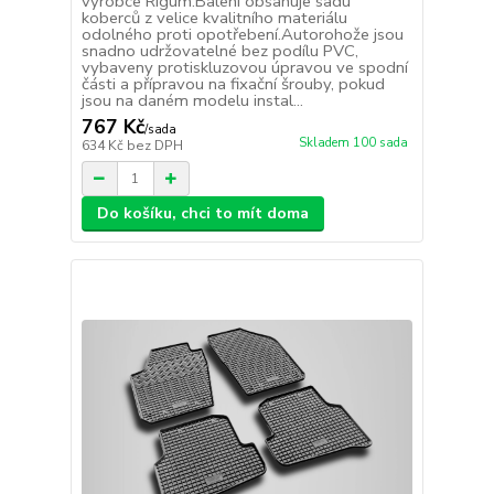
výrobce Rigum.Balení obsahuje sadu
koberců z velice kvalitního materiálu
odolného proti opotřebení.Autorohože jsou
snadno udržovatelné bez podílu PVC,
vybaveny protiskluzovou úpravou ve spodní
části a přípravou na fixační šrouby, pokud
jsou na daném modelu instal...
767 Kč
/
sada
Skladem 100 sada
634 Kč
bez DPH
Do košíku, chci to mít doma