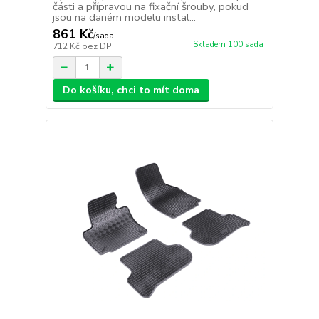
části a přípravou na fixační šrouby, pokud
jsou na daném modelu instal...
861 Kč
/
sada
Skladem 100 sada
712 Kč
bez DPH
Do košíku, chci to mít doma