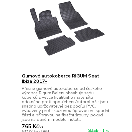
Gumové autokoberce RIGUM Seat
Ibiza 2017-
Přesné gumové autokoberce od českého
výrobce Rigum.Balení obsahuje sadu
koberců z velice kvalitního materiálu
odolného proti opotřebení.Autorohože jsou
snadno udržovatelné bez podílu PVC,
vybaveny protiskluzovou úpravou ve spodní
části a přípravou na fixační šrouby, pokud
jsou na daném modelu instal...
765 Kč
/
ks
Skladem 1 ks
632 Kč
bez DPH