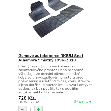
Gumové autokoberce RIGUM Seat
Alhambra 5místný 1996-2010
Přesný typový gumový koberec do
zavazadlového prostoru.Jeho nesporná
výhoda je, že ochrání původní textilní
koberec v zavazadlovém prostoru před
poškozením a ušetří Vám čas, který strávíte
s jeho údržbou.Koberec lze luxovat i omývat
vodou, jak bez použití, tak s použitím
autokosmetiky, kterou nalezn...
728 Kč
/
ks
Skladem 1 ks
602 Kč
bez DPH