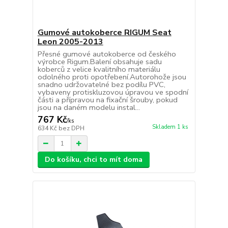
Gumové autokoberce RIGUM Seat
Leon 2005-2013
Přesné gumové autokoberce od českého
výrobce Rigum.Balení obsahuje sadu
koberců z velice kvalitního materiálu
odolného proti opotřebení.Autorohože jsou
snadno udržovatelné bez podílu PVC,
vybaveny protiskluzovou úpravou ve spodní
části a přípravou na fixační šrouby, pokud
jsou na daném modelu instal...
767 Kč
/
ks
Skladem 1 ks
634 Kč
bez DPH
Do košíku, chci to mít doma