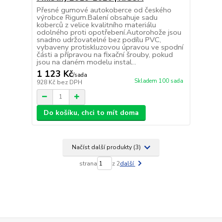
Přesné gumové autokoberce od českého
výrobce Rigum.Balení obsahuje sadu
koberců z velice kvalitního materiálu
odolného proti opotřebení.Autorohože jsou
snadno udržovatelné bez podílu PVC,
vybaveny protiskluzovou úpravou ve spodní
části a přípravou na fixační šrouby, pokud
jsou na daném modelu instal...
1 123 Kč
/
sada
Skladem 100 sada
928 Kč
bez DPH
Do košíku, chci to mít doma
Načíst další produkty (3)
strana
z 2
další