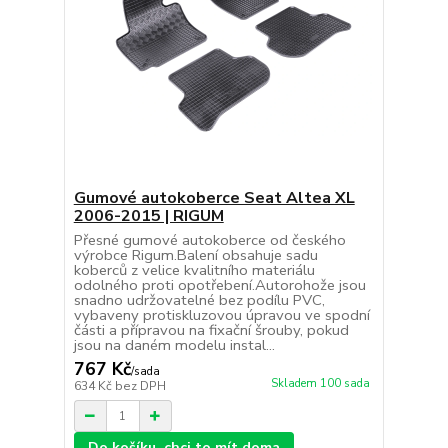
Gumové autokoberce Seat Altea XL
2006-2015 | RIGUM
Přesné gumové autokoberce od českého
výrobce Rigum.Balení obsahuje sadu
koberců z velice kvalitního materiálu
odolného proti opotřebení.Autorohože jsou
snadno udržovatelné bez podílu PVC,
vybaveny protiskluzovou úpravou ve spodní
části a přípravou na fixační šrouby, pokud
jsou na daném modelu instal...
767 Kč
/
sada
Skladem 100 sada
634 Kč
bez DPH
Do košíku, chci to mít doma