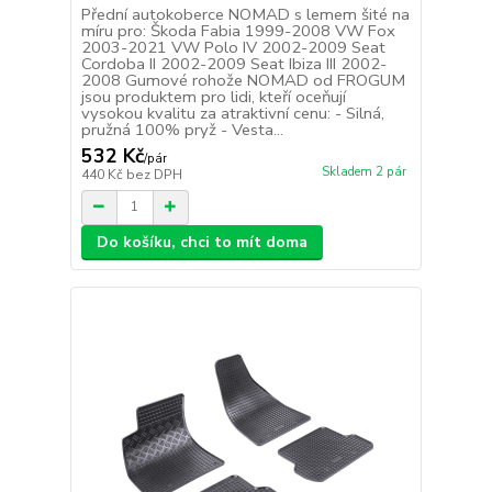
Přední autokoberce NOMAD s lemem šité na
míru pro: Škoda Fabia 1999-2008 VW Fox
2003-2021 VW Polo IV 2002-2009 Seat
Cordoba II 2002-2009 Seat Ibiza III 2002-
2008 Gumové rohože NOMAD od FROGUM
jsou produktem pro lidi, kteří oceňují
vysokou kvalitu za atraktivní cenu: - Silná,
pružná 100% pryž - Vesta...
532 Kč
/
pár
Skladem 2 pár
440 Kč
bez DPH
Do košíku, chci to mít doma