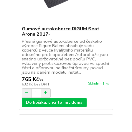
Gumové autokoberce RIGUM Seat
Arona 2017-
Přesné gumové autokoberce od českého
výrobce Rigum.Balení obsahuje sadu
koberců z velice kvalitního materiálu
odolného proti opotřebení.Autorohože jsou
snadno udržovatelné bez podílu PVC,
vybaveny protiskluzovou úpravou ve spodní
části a přípravou na fixační šrouby, pokud
jsou na daném modelu instal...
765 Kč
/
ks
Skladem 1 ks
632 Kč
bez DPH
Do košíku, chci to mít doma