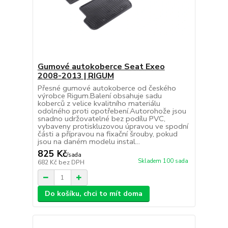
Gumové autokoberce Seat Exeo
2008-2013 | RIGUM
Přesné gumové autokoberce od českého
výrobce Rigum.Balení obsahuje sadu
koberců z velice kvalitního materiálu
odolného proti opotřebení.Autorohože jsou
snadno udržovatelné bez podílu PVC,
vybaveny protiskluzovou úpravou ve spodní
části a přípravou na fixační šrouby, pokud
jsou na daném modelu instal...
825 Kč
/
sada
Skladem 100 sada
682 Kč
bez DPH
Do košíku, chci to mít doma