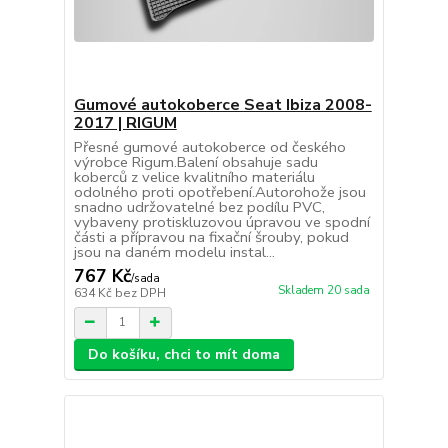
Gumové autokoberce Seat Ibiza 2008-
2017 | RIGUM
Přesné gumové autokoberce od českého
výrobce Rigum.Balení obsahuje sadu
koberců z velice kvalitního materiálu
odolného proti opotřebení.Autorohože jsou
snadno udržovatelné bez podílu PVC,
vybaveny protiskluzovou úpravou ve spodní
části a přípravou na fixační šrouby, pokud
jsou na daném modelu instal...
767 Kč
/
sada
Skladem 20 sada
634 Kč
bez DPH
Do košíku, chci to mít doma