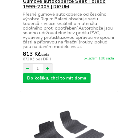
Gumové autokoberce Seat Toledo
1999-2005 | RIGUM
Přesné gumové autokoberce od českého
výrobce Rigum.Balení obsahuje sadu
koberců z velice kvalitního materiálu
odolného proti opotřebení.Autorohože jsou
snadno udržovatelné bez podílu PVC,
vybaveny protiskluzovou úpravou ve spodní
části a přípravou na fixační šrouby, pokud
jsou na daném modelu instal...
813 Kč
/
sada
Skladem 100 sada
672 Kč
bez DPH
Do košíku, chci to mít doma