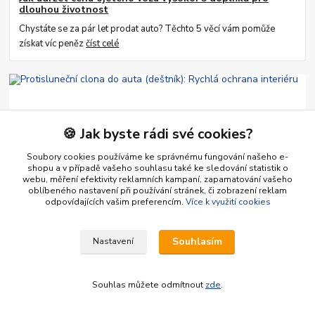
dlouhou životnost
Chystáte se za pár let prodat auto? Těchto 5 věcí vám pomůže
získat víc peněz
číst celé
🍪 Jak byste rádi své cookies?
Soubory cookies používáme ke správnému fungování našeho e-
shopu a v případě vašeho souhlasu také ke sledování statistik o
webu, měření efektivity reklamních kampaní, zapamatování vašeho
oblíbeného nastavení při používání stránek, či zobrazení reklam
26
.
06
.
2026
Autodoplňky na míru pro ochranu a design auta - inspirace
odpovídajících vašim preferencím.
Více k využití cookies
Protisluneční clona do auta (deštník): Rychlá ochrana
interiéru
Souhlasím
Nastavení
Už žádný rozpálený volant a přístrojová deska! Protisluneční clona
ve tvaru deštníku se otevře během vteřin. Skladná, efektivní a
univerzální ochrana ...
číst celé
Souhlas můžete odmítnout
zde
.