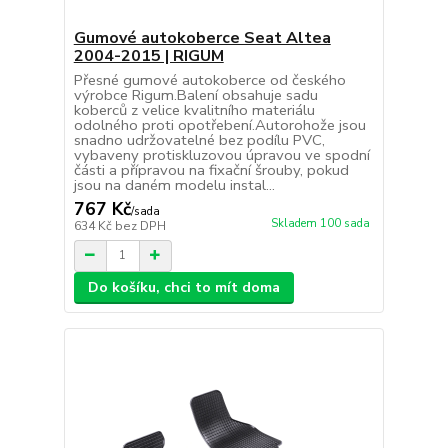
Gumové autokoberce Seat Altea
2004-2015 | RIGUM
Přesné gumové autokoberce od českého
výrobce Rigum.Balení obsahuje sadu
koberců z velice kvalitního materiálu
odolného proti opotřebení.Autorohože jsou
snadno udržovatelné bez podílu PVC,
vybaveny protiskluzovou úpravou ve spodní
části a přípravou na fixační šrouby, pokud
jsou na daném modelu instal...
767 Kč
/
sada
Skladem 100 sada
634 Kč
bez DPH
Do košíku, chci to mít doma