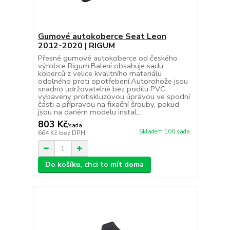
Gumové autokoberce Seat Leon
2012-2020 | RIGUM
Přesné gumové autokoberce od českého
výrobce Rigum.Balení obsahuje sadu
koberců z velice kvalitního materiálu
odolného proti opotřebení.Autorohože jsou
snadno udržovatelné bez podílu PVC,
vybaveny protiskluzovou úpravou ve spodní
části a přípravou na fixační šrouby, pokud
jsou na daném modelu instal...
803 Kč
/
sada
Skladem 100 sada
664 Kč
bez DPH
Do košíku, chci to mít doma