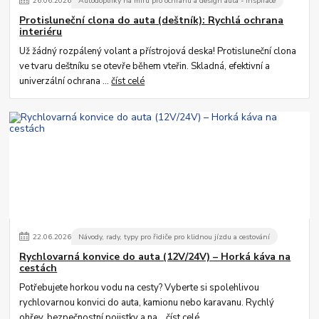
26
.
06
.
2026
Autodoplňky na míru pro ochranu a design auta - inspirace
Protisluneční clona do auta (deštník): Rychlá ochrana
interiéru
Už žádný rozpálený volant a přístrojová deska! Protisluneční clona
ve tvaru deštníku se otevře během vteřin. Skladná, efektivní a
univerzální ochrana ...
číst celé
22
.
06
.
2026
Návody, rady, typy pro řidiče pro klidnou jízdu a cestování
Rychlovarná konvice do auta (12V/24V) – Horká káva na
cestách
Potřebujete horkou vodu na cesty? Vyberte si spolehlivou
rychlovarnou konvici do auta, kamionu nebo karavanu. Rychlý
ohřev, bezpečnostní pojistky a na...
číst celé