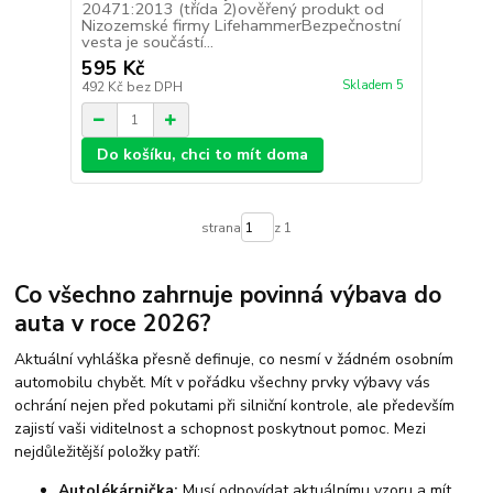
20471:2013 (třída 2)ověřený produkt od
Nizozemské firmy LifehammerBezpečnostní
vesta je součástí...
595 Kč
Skladem 5
492 Kč
bez DPH
Do košíku, chci to mít doma
strana
z 1
Co všechno zahrnuje povinná výbava do
auta v roce 2026?
Aktuální vyhláška přesně definuje, co nesmí v žádném osobním
automobilu chybět. Mít v pořádku všechny prvky výbavy vás
ochrání nejen před pokutami při silniční kontrole, ale především
zajistí vaši viditelnost a schopnost poskytnout pomoc. Mezi
nejdůležitější položky patří:
Autolékárnička:
Musí odpovídat aktuálnímu vzoru a mít