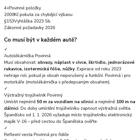
4
×
Povinné položky
2
000
Kč pokuta za chybějící výbavu
§
153
Vyhláška 2023 Sb.
Zákonné požadavky 2026
Co musí být v každém autě?
✓
Autolékárnička
Povinná
Musí obsahovat:
obvazy, náplast v cívce, škrtidlo, jednorázové
rukavice, izotermická fólie, nůžky
. Expirace od roku 2023
nehraje roli, pokud je obsah neporušený a funkční. Povinná i pro
motorkáře (motolékárnička s předepsaným obsahem).
✓
Výstražný trojúhelník
Povinný
Umístit nejméně
50 m za vozidlem na silnici
a nejméně
100 m na
dálnici
. Do doby umístění trojúhelníku zapnout výstražná světla.
Španělsko od 1. 1. 2026 vyžaduje místo trojúhelníku elektronický
maják V-16 – před cestou do Španělska ověřte.
✓
Reflexní vesta
Povinná pro řidiče