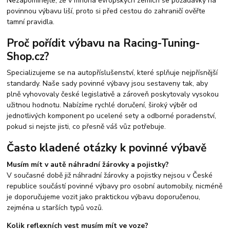
Nezapomínejte, že v mnoha evropských zemích se požadavky na
povinnou výbavu liší, proto si před cestou do zahraničí ověřte
tamní pravidla.
Proč pořídit výbavu na Racing-Tuning-
Shop.cz?
Specializujeme se na autopříslušenství, které splňuje nejpřísnější
standardy. Naše sady povinné výbavy jsou sestaveny tak, aby
plně vyhovovaly české legislativě a zároveň poskytovaly vysokou
užitnou hodnotu. Nabízíme rychlé doručení, široký výběr od
jednotlivých komponent po ucelené sety a odborné poradenství,
pokud si nejste jisti, co přesně váš vůz potřebuje.
Často kladené otázky k povinné výbavě
Musím mít v autě náhradní žárovky a pojistky?
V současné době již náhradní žárovky a pojistky nejsou v České
republice součástí povinné výbavy pro osobní automobily, nicméně
je doporučujeme vozit jako praktickou výbavu doporučenou,
zejména u starších typů vozů.
Kolik reflexních vest musím mít ve voze?