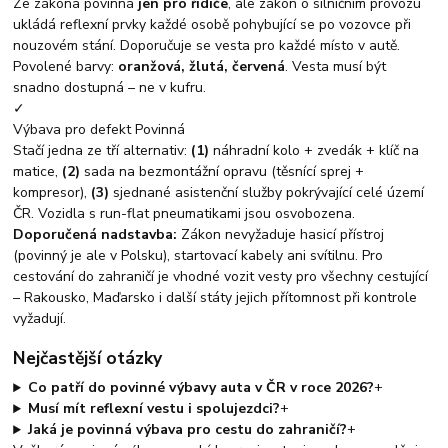
Ze zákona povinná
jen pro řidiče
, ale zákon o silničním provozu
ukládá reflexní prvky každé osobě pohybující se po vozovce při
nouzovém stání. Doporučuje se vesta pro každé místo v autě.
Povolené barvy:
oranžová, žlutá, červená
. Vesta musí být
snadno dostupná – ne v kufru.
✓
Výbava pro defekt
Povinná
Stačí jedna ze tří alternativ:
(1)
náhradní kolo + zvedák + klíč na
matice,
(2)
sada na bezmontážní opravu (těsnící sprej +
kompresor),
(3)
sjednané asistenční služby pokrývající celé území
ČR. Vozidla s run-flat pneumatikami jsou osvobozena.
Doporučená nadstavba:
Zákon nevyžaduje hasicí přístroj
(povinný je ale v Polsku), startovací kabely ani svítilnu. Pro
cestování do zahraničí je vhodné vozit vesty pro všechny cestující
– Rakousko, Maďarsko i další státy jejich přítomnost při kontrole
vyžadují.
Nejčastější otázky
Co patří do povinné výbavy auta v ČR v roce 2026?
+
Musí mít reflexní vestu i spolujezdci?
+
Jaká je povinná výbava pro cestu do zahraničí?
+