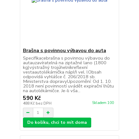
Brašna s povinnou výbavou do auta
Specifikacebrašna s povinnou výbavou do
autauzavíratelná na ziptažné lano (1800
kg)výstražný trojúhelníkreflexní
vestaautolékárnička náplň vel. I.Obsah
odpovídá vyhlášce č. 206/2018 sb.
Ministerstva dopravyUpozornění: Od 1. 10.
2018 není povinností uvádět expirační lhůtu
na autolékárničce. Je-li vša...
590 Kč
Skladem 100
488 Kč
bez DPH
Do košíku, chci to mít doma