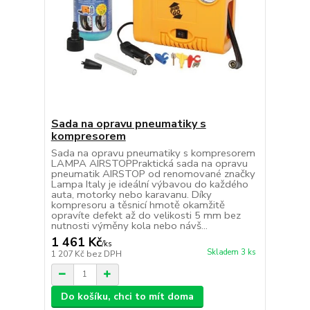
Sada na opravu pneumatiky s
kompresorem
Sada na opravu pneumatiky s kompresorem
LAMPA AIRSTOPPraktická sada na opravu
pneumatik AIRSTOP od renomované značky
Lampa Italy je ideální výbavou do každého
auta, motorky nebo karavanu. Díky
kompresoru a těsnicí hmotě okamžitě
opravíte defekt až do velikosti 5 mm bez
nutnosti výměny kola nebo návš...
1 461 Kč
/
ks
Skladem 3 ks
1 207 Kč
bez DPH
Do košíku, chci to mít doma