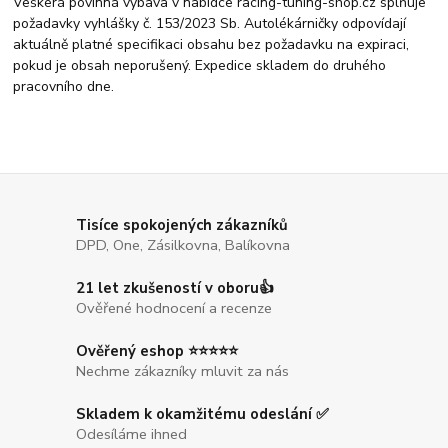
Veškerá povinná výbava v nabídce racing-tuning-shop.cz splňuje
požadavky vyhlášky č. 153/2023 Sb. Autolékárničky odpovídají
aktuálně platné specifikaci obsahu bez požadavku na expiraci,
pokud je obsah neporušený. Expedice skladem do druhého
pracovního dne.
Tisíce spokojených zákazníků
DPD, One, Zásilkovna, Balíkovna
21 let zkušeností v oboru👍
Ověřené hodnocení a recenze
Ověřený eshop ⭐⭐⭐⭐⭐
Nechme zákazníky mluvit za nás
Skladem k okamžitému odeslání ✅
Odesíláme ihned