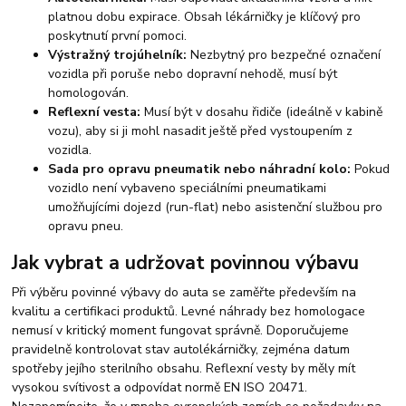
platnou dobu expirace. Obsah lékárničky je klíčový pro
poskytnutí první pomoci.
Výstražný trojúhelník:
Nezbytný pro bezpečné označení
vozidla při poruše nebo dopravní nehodě, musí být
homologován.
Reflexní vesta:
Musí být v dosahu řidiče (ideálně v kabině
vozu), aby si ji mohl nasadit ještě před vystoupením z
vozidla.
Sada pro opravu pneumatik nebo náhradní kolo:
Pokud
vozidlo není vybaveno speciálními pneumatikami
umožňujícími dojezd (run-flat) nebo asistenční službou pro
opravu pneu.
Jak vybrat a udržovat povinnou výbavu
Při výběru povinné výbavy do auta se zaměřte především na
kvalitu a certifikaci produktů. Levné náhrady bez homologace
nemusí v kritický moment fungovat správně. Doporučujeme
pravidelně kontrolovat stav autolékárničky, zejména datum
spotřeby jejího sterilního obsahu. Reflexní vesty by měly mít
vysokou svítivost a odpovídat normě EN ISO 20471.