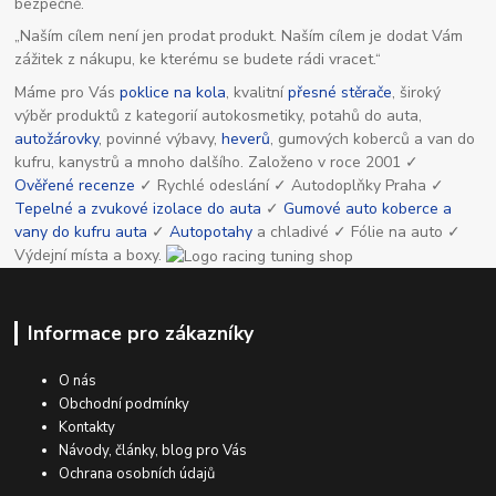
bezpečně.
„Naším cílem není jen prodat produkt. Naším cílem je dodat Vám
zážitek z nákupu, ke kterému se budete rádi vracet.“
Máme pro Vás
poklice na kola
, kvalitní
přesné stěrače
, široký
výběr produktů z kategorií autokosmetiky, potahů do auta,
autožárovky
, povinné výbavy,
heverů
, gumových koberců a van do
kufru, kanystrů a mnoho dalšího. Založeno v roce 2001 ✓
Ověřené recenze
✓ Rychlé odeslání ✓ Autodoplňky Praha ✓
Tepelné a zvukové izolace do auta
✓
Gumové auto koberce a
vany do kufru auta
✓
Autopotahy
a chladivé ✓ Fólie na auto ✓
Výdejní místa a boxy.
Informace pro zákazníky
O nás
Obchodní podmínky
Kontakty
Návody, články, blog pro Vás
Ochrana osobních údajů