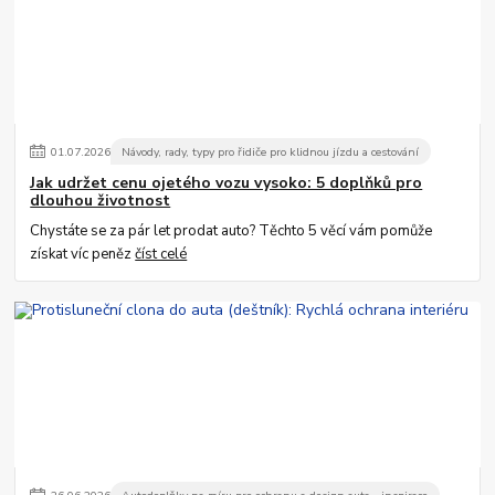
01
.
07
.
2026
Návody, rady, typy pro řidiče pro klidnou jízdu a cestování
Jak udržet cenu ojetého vozu vysoko: 5 doplňků pro
dlouhou životnost
Chystáte se za pár let prodat auto? Těchto 5 věcí vám pomůže
získat víc peněz
číst celé