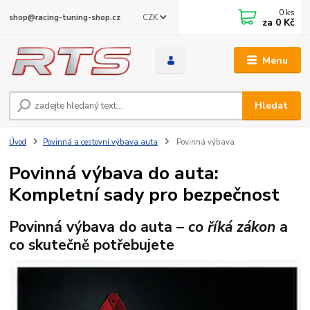
0
ks
CZK
shop@racing-tuning-shop.cz
za
0 Kč
Menu
Hledat
Úvod
Povinná a cestovní výbava auta
Povinná výbava
Povinná výbava do auta:
Kompletní sady pro bezpečnost
Povinná výbava do auta –
co říká zákon
a
co skutečně potřebujete