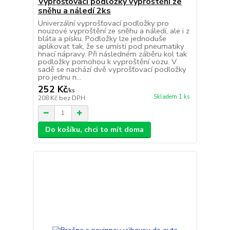
Vyprošťovací podložky vyproštění ze
sněhu a náledí 2ks
Univerzální vyprošťovací podložky pro
nouzové vyproštění ze sněhu a náledí, ale i z
bláta a písku. Podložky lze jednoduše
aplikovat tak, že se umístí pod pneumatiky
hnací nápravy. Při následném záběru kol tak
podložky pomohou k vyproštění vozu. V
sadě se nachází dvě vyprošťovací podložky
pro jednu n...
252 Kč
/
ks
Skladem 1 ks
208 Kč
bez DPH
Do košíku, chci to mít doma