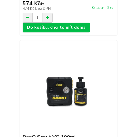
574 Kč
/
ks
Skladem 6 ks
474 Kč
bez DPH
Do košíku, chci to mít doma