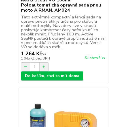
ResQ Scout VO 100ml
Poloautomatická opravná sada pneu
moto AIRMAN, AM024
Tato extrémně kompaktní a lehká sada na
opravu pneumatik je určena pro skútry a
malé motocykly. Navzdory své velikosti
poskytuje kompresor časy nafouknutí jen
několik minut. Přiložený 100 ml Active
Seal® postačí k opravě propíchnutí až 6 mm
v pneumatikách skútrů a motocyklů. Verze
VO se dodává s měk...
1 264 Kč
/
ks
Skladem 5 ks
1 045 Kč
bez DPH
Do košíku, chci to mít doma