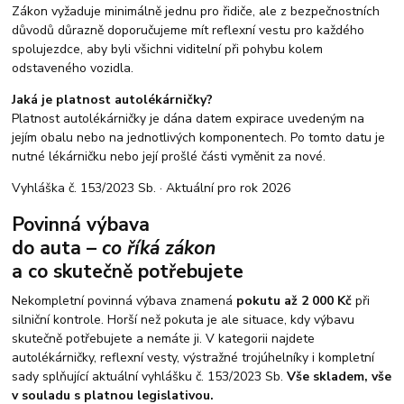
Zákon vyžaduje minimálně jednu pro řidiče, ale z bezpečnostních
důvodů důrazně doporučujeme mít reflexní vestu pro každého
spolujezdce, aby byli všichni viditelní při pohybu kolem
odstaveného vozidla.
Jaká je platnost autolékárničky?
Platnost autolékárničky je dána datem expirace uvedeným na
jejím obalu nebo na jednotlivých komponentech. Po tomto datu je
nutné lékárničku nebo její prošlé části vyměnit za nové.
Vyhláška č. 153/2023 Sb. · Aktuální pro rok 2026
Povinná výbava
do auta –
co říká zákon
a co skutečně potřebujete
Nekompletní povinná výbava znamená
pokutu až 2 000 Kč
při
silniční kontrole. Horší než pokuta je ale situace, kdy výbavu
skutečně potřebujete a nemáte ji. V kategorii najdete
autolékárničky, reflexní vesty, výstražné trojúhelníky i kompletní
sady splňující aktuální vyhlášku č. 153/2023 Sb.
Vše skladem, vše
v souladu s platnou legislativou.