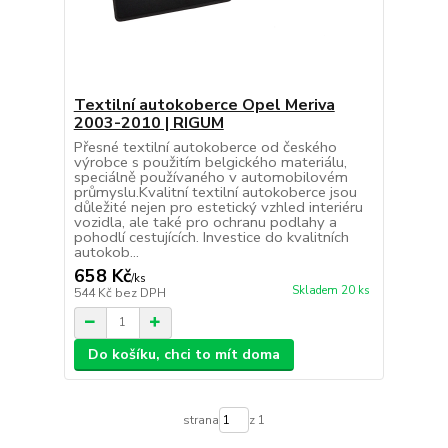
Textilní autokoberce Opel Meriva
2003-2010 | RIGUM
Přesné textilní autokoberce od českého
výrobce s použitím belgického materiálu,
speciálně používaného v automobilovém
průmyslu.Kvalitní textilní autokoberce jsou
důležité nejen pro estetický vzhled interiéru
vozidla, ale také pro ochranu podlahy a
pohodlí cestujících. Investice do kvalitních
autokob...
658 Kč
/
ks
Skladem 20 ks
544 Kč
bez DPH
Do košíku, chci to mít doma
strana
z 1