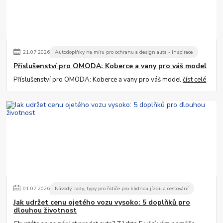
21
.
07
.
2026
Autodoplňky na míru pro ochranu a design auta - inspirace
Příslušenství pro OMODA: Koberce a vany pro váš model
Příslušenství pro OMODA: Koberce a vany pro váš model
číst celé
01
.
07
.
2026
Návody, rady, typy pro řidiče pro klidnou jízdu a cestování
Jak udržet cenu ojetého vozu vysoko: 5 doplňků pro
dlouhou životnost