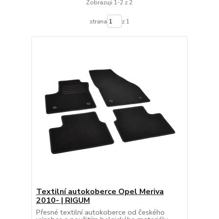
Zobrazuji 1-2 z 2
strana
z 1
Textilní autokoberce Opel Meriva
2010- | RIGUM
Přesné textilní autokoberce od českého