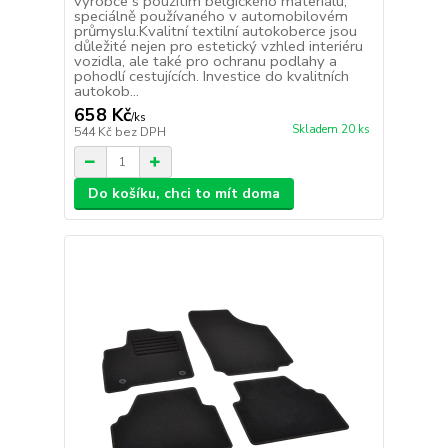
výrobce s použitím belgického materiálu,
speciálně používaného v automobilovém
průmyslu.Kvalitní textilní autokoberce jsou
důležité nejen pro estetický vzhled interiéru
vozidla, ale také pro ochranu podlahy a
pohodlí cestujících. Investice do kvalitních
autokob...
658 Kč
/
ks
Skladem 20 ks
544 Kč
bez DPH
Do košíku, chci to mít doma