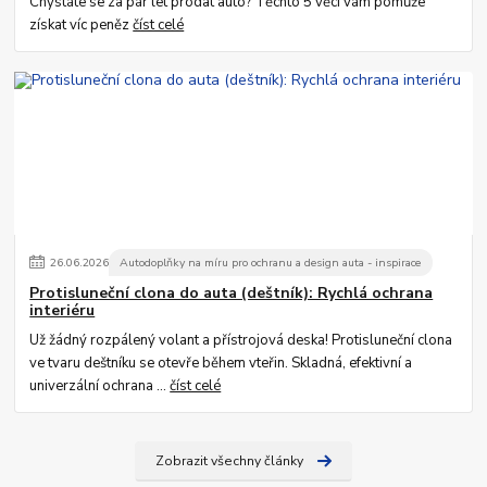
Chystáte se za pár let prodat auto? Těchto 5 věcí vám pomůže
získat víc peněz
číst celé
26
.
06
.
2026
Autodoplňky na míru pro ochranu a design auta - inspirace
Protisluneční clona do auta (deštník): Rychlá ochrana
interiéru
Už žádný rozpálený volant a přístrojová deska! Protisluneční clona
ve tvaru deštníku se otevře během vteřin. Skladná, efektivní a
univerzální ochrana ...
číst celé
Zobrazit všechny články