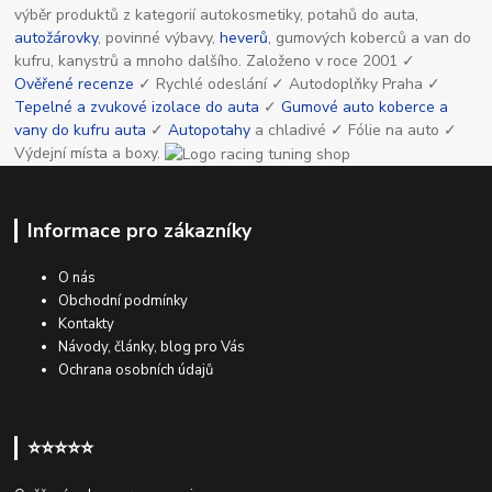
výběr produktů z kategorií autokosmetiky, potahů do auta,
autožárovky
, povinné výbavy,
heverů
, gumových koberců a van do
kufru, kanystrů a mnoho dalšího. Založeno v roce 2001 ✓
Ověřené recenze
✓ Rychlé odeslání ✓ Autodoplňky Praha ✓
Tepelné a zvukové izolace do auta
✓
Gumové auto koberce a
vany do kufru auta
✓
Autopotahy
a chladivé ✓ Fólie na auto ✓
Výdejní místa a boxy.
Informace pro zákazníky
O nás
Obchodní podmínky
Kontakty
Návody, články, blog pro Vás
Ochrana osobních údajů
⭐⭐⭐⭐⭐