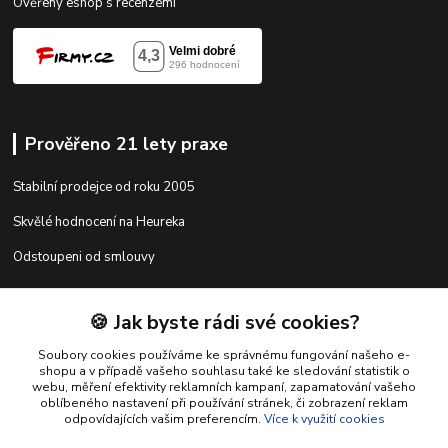
Ověřený eshop s recenzemi
Prověřeno 21 lety praxe
Stabilní prodejce od roku 2005
Skvělé hodnocení na Heureka
Odstoupeni od smlouvy
🍪 Jak byste rádi své cookies?
Kontakty
Soubory cookies používáme ke správnému fungování našeho e-
shopu a v případě vašeho souhlasu také ke sledování statistik o
webu, měření efektivity reklamních kampaní, zapamatování vašeho
shop@racing-tuning-shop.cz
oblíbeného nastavení při používání stránek, či zobrazení reklam
odpovídajících vašim preferencím.
Více k využití cookies