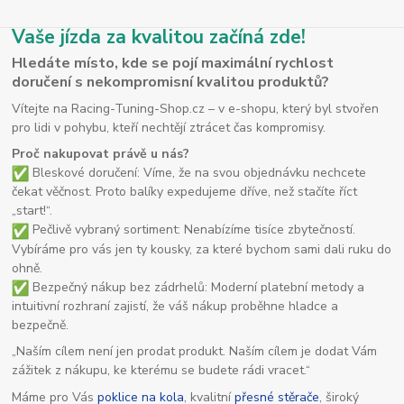
Vaše jízda za kvalitou začíná zde!
Hledáte místo, kde se pojí maximální rychlost
doručení s nekompromisní kvalitou produktů?
Vítejte na Racing-Tuning-Shop.cz – v e-shopu, který byl stvořen
pro lidi v pohybu, kteří nechtějí ztrácet čas kompromisy.
Proč nakupovat právě u nás?
Bleskové doručení: Víme, že na svou objednávku nechcete
čekat věčnost. Proto balíky expedujeme dříve, než stačíte říct
„start!“.
Pečlivě vybraný sortiment: Nenabízíme tisíce zbytečností.
Vybíráme pro vás jen ty kousky, za které bychom sami dali ruku do
ohně.
Bezpečný nákup bez zádrhelů: Moderní platební metody a
intuitivní rozhraní zajistí, že váš nákup proběhne hladce a
bezpečně.
„Naším cílem není jen prodat produkt. Naším cílem je dodat Vám
zážitek z nákupu, ke kterému se budete rádi vracet.“
Máme pro Vás
poklice na kola
, kvalitní
přesné stěrače
, široký