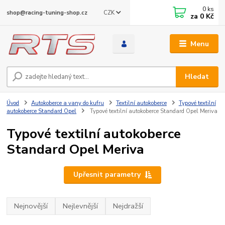
0
ks
CZK
shop@racing-tuning-shop.cz
za
0 Kč
Menu
Hledat
Úvod
Autokoberce a vany do kufru
Textilní autokoberce
Typové textilní
autokoberce Standard Opel
Typové textilní autokoberce Standard Opel Meriva
Typové textilní autokoberce
Standard Opel Meriva
Upřesnit parametry
Nejnovější
Nejlevnější
Nejdražší