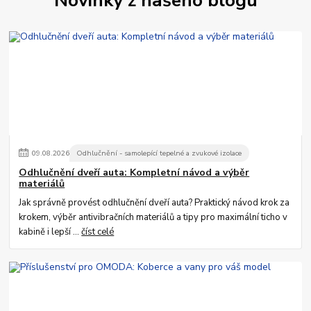
Novinky z našeho blogu
09
.
08
.
2026
Odhlučnění - samolepící tepelné a zvukové izolace
Odhlučnění dveří auta: Kompletní návod a výběr
materiálů
Jak správně provést odhlučnění dveří auta? Praktický návod krok za
krokem, výběr antivibračních materiálů a tipy pro maximální ticho v
kabině i lepší ...
číst celé