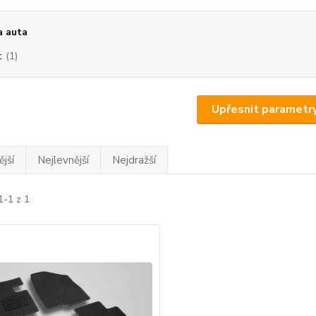
a auta
c
(1)
Upřesnit parametr
jší
Nejlevnější
Nejdražší
1-1 z 1