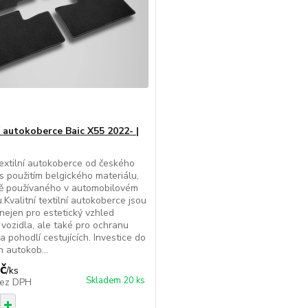
í autokoberce Baic X55 2022- |
extilní autokoberce od českého
s použitím belgického materiálu,
ně používaného v automobilovém
.Kvalitní textilní autokoberce jsou
 nejen pro estetický vzhled
u vozidla, ale také pro ochranu
a pohodlí cestujících. Investice do
h autokob...
č
/
ks
Skladem 20 ks
ez DPH