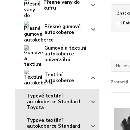
Přesné vany do
kufru
Značk
Bai
Přesné gumové
autokoberce
Gumové a textilní
autokoberce
univerzální
Nejnově
Textilní
autokoberce
Zobrazuji 
Typové textilní
autokoberce Standard
Toyota
Typové textilní
autokoberce Standard