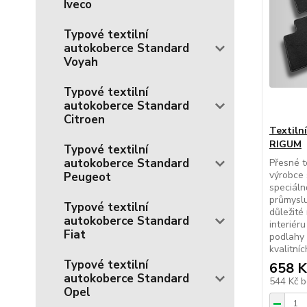
Iveco
Typové textilní
autokoberce Standard
Voyah
Typové textilní
autokoberce Standard
Citroen
Textiln
RIGUM
Typové textilní
autokoberce Standard
Přesné t
výrobce 
Peugeot
speciál
průmyslu
Typové textilní
důležité
autokoberce Standard
interiér
Fiat
podlahy 
kvalitníc
Typové textilní
658 K
autokoberce Standard
544 Kč
b
Opel