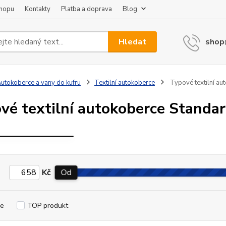
shopu
Kontakty
Platba a doprava
Blog
Hledat
shop
TYPOVÉ
utokoberce a vany do kufru
Textilní autokoberce
Typové textilní au
TEXTILNÍ
UTOKOBERCE
vé textilní autokoberce Standar
STANDARD
BAIC X55
Kč
Od
e
TOP produkt