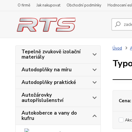
O firmě
Jak nakupovat
Obchodní podmínky
Hodnocení e
Úvod
A
Tepelně zvukově izolační
materiály
A
Typo
Autodoplňky na míru
Autodoplňky praktické
Autožárovky
autopříslušenství
Cena:
Autokoberce a vany do
kufru
Akc