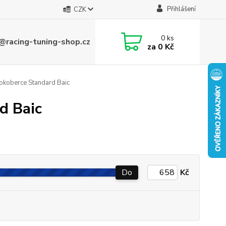
Přihlášení
CZK
0
ks
@racing-tuning-shop.cz
za
0 Kč
tokoberce Standard Baic
d Baic
Do
Kč