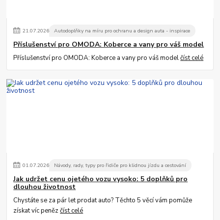
21
.
07
.
2026
Autodoplňky na míru pro ochranu a design auta - inspirace
Příslušenství pro OMODA: Koberce a vany pro váš model
Příslušenství pro OMODA: Koberce a vany pro váš model
číst celé
01
.
07
.
2026
Návody, rady, typy pro řidiče pro klidnou jízdu a cestování
Jak udržet cenu ojetého vozu vysoko: 5 doplňků pro
dlouhou životnost
Chystáte se za pár let prodat auto? Těchto 5 věcí vám pomůže
získat víc peněz
číst celé