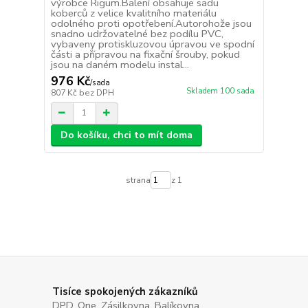
výrobce Rigum.Balení obsahuje sadu
koberců z velice kvalitního materiálu
odolného proti opotřebení.Autorohože jsou
snadno udržovatelné bez podílu PVC,
vybaveny protiskluzovou úpravou ve spodní
části a přípravou na fixační šrouby, pokud
jsou na daném modelu instal...
976 Kč
/
sada
Skladem 100 sada
807 Kč
bez DPH
Do košíku, chci to mít doma
strana
z 1
Tisíce spokojených zákazníků
DPD, One, Zásilkovna, Balíkovna