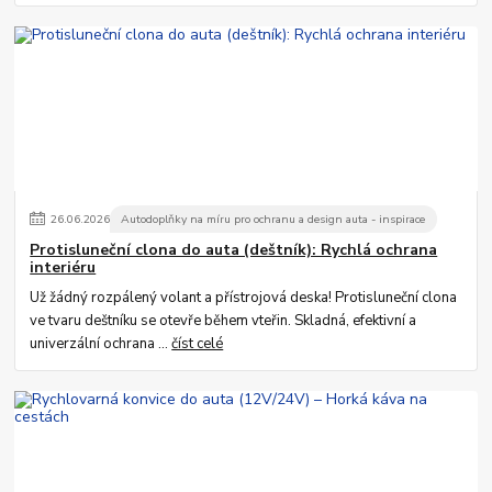
26
.
06
.
2026
Autodoplňky na míru pro ochranu a design auta - inspirace
Protisluneční clona do auta (deštník): Rychlá ochrana
interiéru
Už žádný rozpálený volant a přístrojová deska! Protisluneční clona
ve tvaru deštníku se otevře během vteřin. Skladná, efektivní a
univerzální ochrana ...
číst celé