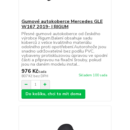
Gumové autokoberce Mercedes GLE
W167 2019- | RIGUM
Přesné gumové autokoberce od českého
výrobce Rigum.Balení obsahuje sadu
koberců z velice kvalitního materiálu
odolného proti opotřebení.Autorohože jsou
snadno udržovatelné bez podílu PVC,
vybaveny protiskluzovou úpravou ve spodní
části a přípravou na fixační šrouby, pokud
jsou na daném modelu instal...
976 Kč
/
sada
Skladem 100 sada
807 Kč
bez DPH
Do košíku, chci to mít doma