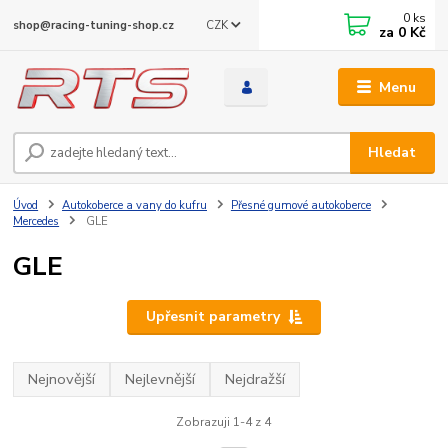
0
ks
CZK
shop@racing-tuning-shop.cz
za
0 Kč
Menu
Hledat
Úvod
Autokoberce a vany do kufru
Přesné gumové autokoberce
Mercedes
GLE
GLE
Upřesnit parametry
Nejnovější
Nejlevnější
Nejdražší
Zobrazuji 1-4 z 4