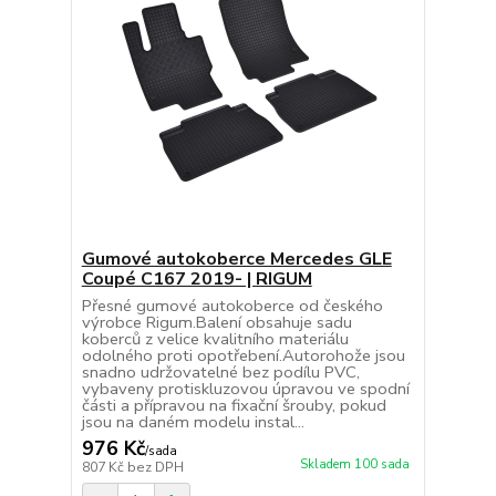
Gumové autokoberce Mercedes GLE
Coupé C167 2019- | RIGUM
Přesné gumové autokoberce od českého
výrobce Rigum.Balení obsahuje sadu
koberců z velice kvalitního materiálu
odolného proti opotřebení.Autorohože jsou
snadno udržovatelné bez podílu PVC,
vybaveny protiskluzovou úpravou ve spodní
části a přípravou na fixační šrouby, pokud
jsou na daném modelu instal...
976 Kč
/
sada
Skladem 100 sada
807 Kč
bez DPH