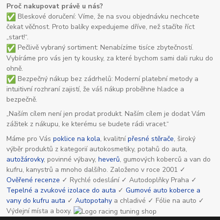
Proč nakupovat právě u nás?
Bleskové doručení: Víme, že na svou objednávku nechcete
čekat věčnost. Proto balíky expedujeme dříve, než stačíte říct
„start!“.
Pečlivě vybraný sortiment: Nenabízíme tisíce zbytečností.
Vybíráme pro vás jen ty kousky, za které bychom sami dali ruku do
ohně.
Bezpečný nákup bez zádrhelů: Moderní platební metody a
intuitivní rozhraní zajistí, že váš nákup proběhne hladce a
bezpečně.
„Naším cílem není jen prodat produkt. Naším cílem je dodat Vám
zážitek z nákupu, ke kterému se budete rádi vracet.“
Máme pro Vás
poklice na kola
, kvalitní
přesné stěrače
, široký
výběr produktů z kategorií autokosmetiky, potahů do auta,
autožárovky
, povinné výbavy,
heverů
, gumových koberců a van do
kufru, kanystrů a mnoho dalšího. Založeno v roce 2001 ✓
Ověřené recenze
✓ Rychlé odeslání ✓ Autodoplňky Praha ✓
Tepelné a zvukové izolace do auta
✓
Gumové auto koberce a
vany do kufru auta
✓
Autopotahy
a chladivé ✓ Fólie na auto ✓
Výdejní místa a boxy.