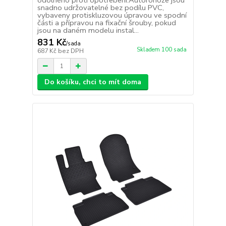
odolného proti opotřebení.Autorohože jsou
snadno udržovatelné bez podílu PVC,
vybaveny protiskluzovou úpravou ve spodní
části a přípravou na fixační šrouby, pokud
jsou na daném modelu instal...
831 Kč
/
sada
Skladem 100 sada
687 Kč
bez DPH
Do košíku, chci to mít doma