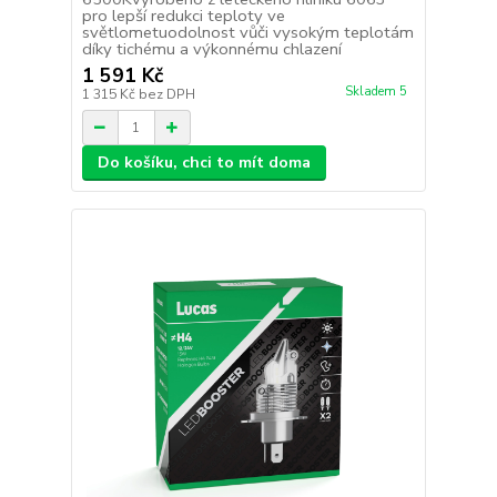
pro lepší redukci teploty ve
světlometuodolnost vůči vysokým teplotám
díky tichému a výkonnému chlazení
1 591 Kč
Skladem 5
1 315 Kč
bez DPH
Do košíku, chci to mít doma