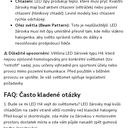
Chlazení:
LED čipy produkují teplo, které musí pryč. Kvalitní
žárovky mají buď aktivní chlazení (větráček) nebo pasivní
chlazení (hliníkový chladič). Levné modely bez chlazení
rychle odcházejí.
Ořez světla (Beam Pattern):
Toto je nejdůležitější. LED
žárovka musí mít čipy umístěné přesně tam, kde mělo vlákno
halogenka, aby světlo správně svítilo do dálky a
neoslňovalo protijedoucí řidiče.
⚠️ Důležité upozornění:
Většina LED žárovek typu H4, které
nejsou výslovně homologovány pro konkrétní světlomet (tzv.
"retrofit" sada), jsou určeny výhradně pro sportovní účely nebo
provoz mimo pozemní komunikace. Před použitím v běžném
provozu se ujistěte, že váš světlomet splňuje legislativní
požadavky.
FAQ: Často kladené otázky
1. Bude se mi LED H4 vejít do světlometu?
LED žárovky mají kvůli
chladičům na zadní straně větší rozměry než klasické halogeny.
Před koupí si zkontrolujte, zda máte za žárovkou v motorovém
prostoru dostatek místa a zda vám půjde nasadit zpět gumová