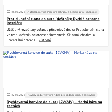
26
.
06
.
2026
Autodoplňky na míru pro ochranu a design auta - inspirace
Protisluneční clona do auta (deštník): Rychlá ochrana
interiéru
Už žádný rozpálený volant a přístrojová deska! Protisluneční clona
ve tvaru deštníku se otevře během vteřin. Skladná, efektivní a
univerzální ochrana ...
číst celé
22
.
06
.
2026
Návody, rady, typy pro řidiče pro klidnou jízdu a cestování
Rychlovarná konvice do auta (12V/24V) – Horká káva na
cestách