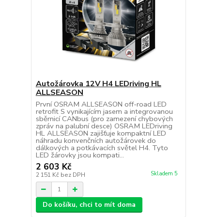
Autožárovka 12V H4 LEDriving HL
ALLSEASON
První OSRAM ALLSEASON off-road LED
retrofit S vynikajícím jasem a integrovanou
sběrnicí CANbus (pro zamezení chybových
zpráv na palubní desce) OSRAM LEDriving
HL ALLSEASON zajišťuje kompaktní LED
náhradu konvenčních autožárovek do
dálkových a potkávacích světel H4. Tyto
LED žárovky jsou kompati...
2 603 Kč
Skladem 5
2 151 Kč
bez DPH
Do košíku, chci to mít doma