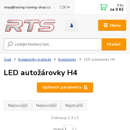
0
ks
CZK
shop@racing-tuning-shop.cz
za
0 Kč
Menu
Hledat
Úvod
Autodoplňky praktické
Autožárovky
LED autožárovky H4
LED autožárovky H4
Upřesnit parametry
Nejnovější
Nejlevnější
Nejdražší
Zobrazuji 1-3 z 3
strana
z 1