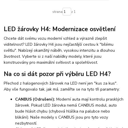
strana
z 1
LED žárovky H4: Modernizace osvětlení
Chcete dát svému vozu moderní vzhled a výrazně zlepšit
viditelnost? LED žárovky H4 jsou nejčastější cestou k "bílému
světlu". Nabízejí okamžitý náběh, vysokou intenzitu a dlouhou
životnost. Vyberte si z naší nabídky modely, které jsou
konstruovány pro maximální svítivost a spolehlivost.
Na co si dát pozor při výběru LED H4?
Přechod z halogenových žárovek na LED není jen "kus za kus".
Aby vše fungovalo tak, jak má, zaměřte se na tyto tři parametry:
CANBUS (Odrušení):
Moderní auta mají kontrolu prasklých
žárovek. Pokud LED žárovka nemá CANBUS modul, auto
bude hlásit chybu (chybová hláška na palubce nebo
blikání). Naše modely s CANBUS jsou pro tyto vozy
nezbytností.