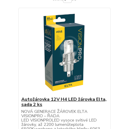
Autožárovka 12V H4 LED žárovka Elta,
sada 2 ks
NOVÁ GENERACE ŽÁROVEK ELTA
VISIONPRO – ŘADA
LED VISIONPROLED vysoce svítivé LED
žárovky, až 2200 lumenůteplota
6500Kvyrobeno z leteckého hliníku 6063