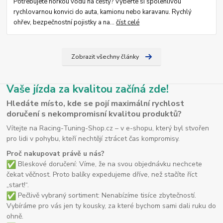
Potřebujete horkou vodu na cesty? Vyberte si spolehlivou
rychlovarnou konvici do auta, kamionu nebo karavanu. Rychlý
ohřev, bezpečnostní pojistky a na...
číst celé
Zobrazit všechny články
Vaše jízda za kvalitou začíná zde!
Hledáte místo, kde se pojí maximální rychlost
doručení s nekompromisní kvalitou produktů?
Vítejte na Racing-Tuning-Shop.cz – v e-shopu, který byl stvořen
pro lidi v pohybu, kteří nechtějí ztrácet čas kompromisy.
Proč nakupovat právě u nás?
Bleskové doručení: Víme, že na svou objednávku nechcete
čekat věčnost. Proto balíky expedujeme dříve, než stačíte říct
„start!“.
Pečlivě vybraný sortiment: Nenabízíme tisíce zbytečností.
Vybíráme pro vás jen ty kousky, za které bychom sami dali ruku do
ohně.