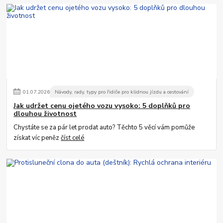
01
.
07
.
2026
Návody, rady, typy pro řidiče pro klidnou jízdu a cestování
Jak udržet cenu ojetého vozu vysoko: 5 doplňků pro
dlouhou životnost
Chystáte se za pár let prodat auto? Těchto 5 věcí vám pomůže
získat víc peněz
číst celé