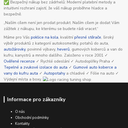
Bezpečný nákup bez zádrhelů: Moderní platební metody a
intuitivní rozhraní zajistí, že váš nákup proběhne hladce a
bezpečně.
„Naším cílem není jen prodat produkt. Naším cílem je dodat Vám
zážitek z nákupu, ke kterému se budete rádi vracet.“
Máme pro Vás
poklice na kola
, kvalitní
přesné stěrače
, široký
výběr produktů z kategorií autokosmetiky, potahů do auta,
autožárovky
, povinné výbavy,
heverů
, gumových koberců a van do
kufru, kanystrů a mnoho dalšího. Založeno v roce 2001 ✓
Ověřené recenze
✓ Rychlé odeslání ✓ Autodoplňky Praha ✓
Tepelné a zvukové izolace do auta
✓
Gumové auto koberce a
vany do kufru auta
✓
Autopotahy
a chladivé ✓ Fólie na auto ✓
Výdejní místa a boxy.
Informace pro zákazníky
O nás
Obchodní podmínky
Kontakty