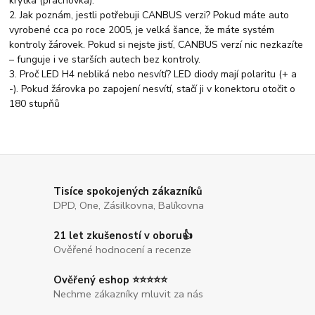
krytka (prachovka).
2. Jak poznám, jestli potřebuji CANBUS verzi?
Pokud máte auto
vyrobené cca po roce 2005, je velká šance, že máte systém
kontroly žárovek. Pokud si nejste jistí, CANBUS verzí nic nezkazíte
– funguje i ve starších autech bez kontroly.
3. Proč LED H4 nebliká nebo nesvítí?
LED diody mají polaritu (+ a
-). Pokud žárovka po zapojení nesvítí, stačí ji v konektoru otočit o
180 stupňů
Tisíce spokojených zákazníků
DPD, One, Zásilkovna, Balíkovna
21 let zkušeností v oboru👍
Ověřené hodnocení a recenze
Ověřený eshop ⭐⭐⭐⭐⭐
Nechme zákazníky mluvit za nás