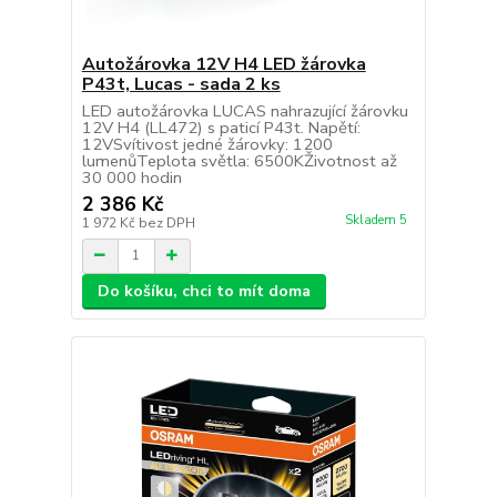
Autožárovka 12V H4 LED žárovka
P43t, Lucas - sada 2 ks
LED autožárovka LUCAS nahrazující žárovku
12V H4 (LL472) s paticí P43t. Napětí:
12VSvítivost jedné žárovky: 1200
lumenůTeplota světla: 6500KŽivotnost až
30 000 hodin
2 386 Kč
Skladem 5
1 972 Kč
bez DPH
Do košíku, chci to mít doma