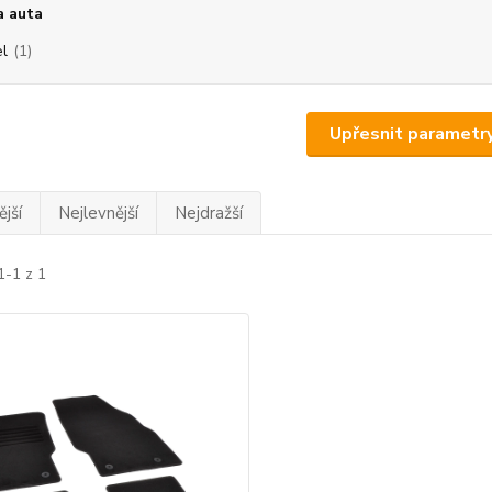
a auta
l
(1)
Upřesnit parametr
jší
Nejlevnější
Nejdražší
1-1 z 1