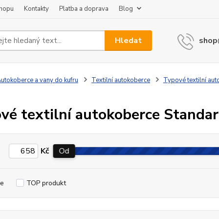
shopu
Kontakty
Platba a doprava
Blog
Hledat
shop
utokoberce a vany do kufru
Textilní autokoberce
Typové textilní au
m
vé textilní autokoberce Stand
Kč
Od
e
TOP produkt