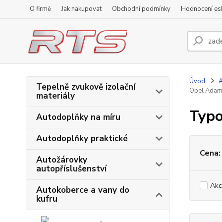
O firmě
Jak nakupovat
Obchodní podmínky
Hodnocení e
Úvod
A
Tepelně zvukově izolační
Opel Ada
materiály
Typo
Autodoplňky na míru
Autodoplňky praktické
Cena:
Autožárovky
autopříslušenství
Akc
Autokoberce a vany do
kufru