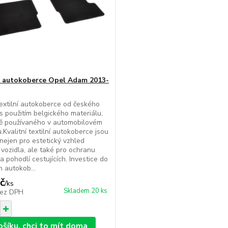
í autokoberce Opel Adam 2013-
extilní autokoberce od českého
s použitím belgického materiálu,
ně používaného v automobilovém
.Kvalitní textilní autokoberce jsou
 nejen pro estetický vzhled
u vozidla, ale také pro ochranu
a pohodlí cestujících. Investice do
h autokob...
č
/
ks
Skladem 20 ks
ez DPH
ošíku, chci to mít doma