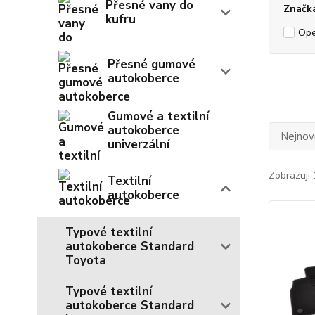
Přesné vany do
Značk
kufru
Ope
Přesné gumové
autokoberce
Gumové a textilní
autokoberce
Nejnově
univerzální
Zobrazuji 
Textilní
autokoberce
Typové textilní
autokoberce Standard
Toyota
Typové textilní
autokoberce Standard