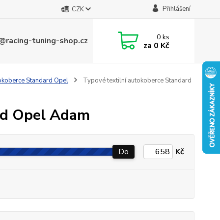
Přihlášení
CZK
0
ks
@racing-tuning-shop.cz
za
0 Kč
tokoberce Standard Opel
Typové textilní autokoberce Standard
ard Opel Adam
Do
Kč