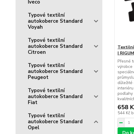
Iveco
Typové textilní
autokoberce Standard
Voyah
Typové textilní
autokoberce Standard
Textiln
Citroen
| RIGUM
Přesné t
Typové textilní
výrobce 
autokoberce Standard
speciál
Peugeot
průmyslu
důležité
interiér
Typové textilní
podlahy 
autokoberce Standard
kvalitníc
Fiat
658 K
544 Kč
b
Typové textilní
autokoberce Standard
Opel
Do k