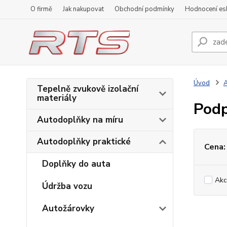
O firmě
Jak nakupovat
Obchodní podmínky
Hodnocení e
Úvod
A
Tepelně zvukově izolační
materiály
Podp
Autodoplňky na míru
Autodoplňky praktické
Cena:
Doplňky do auta
Akc
Údržba vozu
Autožárovky