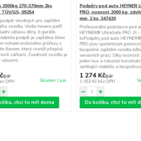
 2000kg 270-370mm 2ks
Podpěry pod auto HEYNER U
í TÜV/GS, 09254
PRO, nosnost 2000 kg, zdvih
mm, 2 ks, 347420
podpěr vhodných pro zajištění
ého vozidla. Vedle heveru patří
Profesionální podstavce pod a
ladní výbavu dílny, či garáže.
HEYNER® UltraSafe PRO 2t –
tabilita podpěr je zajištěna třemi
ksPodpěry pod auto HEYNER®
mi nohami kruhového průřezu s
PRO jsou spolehlivým pomocn
ím členem, který rovněž přispívá
bezpečné zajištění vozidla bě
nosti zařízení. Zvednuté vozidlo je
servisních prací. Díky nosnosti
 výsuvno...
jeden kus a robustní konstrukc
vynikající stabilitu a bezpečnost
č
1 274 Kč
/
pár
/
pár
Skladem 1 pár
Sk
ez DPH
1 053 Kč
bez DPH
ošíku, chci to mít doma
Do košíku, chci to mít