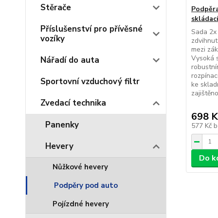
Stěrače
Podpěra
skládac
Příslušenství pro přívěsné
Sada 2x 
vozíky
zdvihnut
mezi zák
Vysoká s
Nářadí do auta
robustní
rozpínac
Sportovní vzduchový filtr
ke sklad
zajištěno
Zvedací technika
698 K
Panenky
577 Kč
b
Hevery
Do k
Nůžkové hevery
Podpěry pod auto
Pojízdné hevery