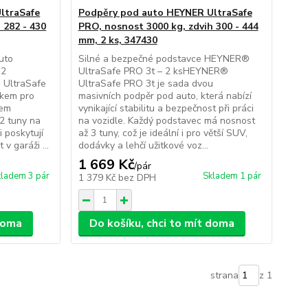
ltraSafe
Podpěry pod auto HEYNER UltraSafe
 282 - 430
PRO, nosnost 3000 kg, zdvih 300 - 444
mm, 2 ks, 347430
uto
Silné a bezpečné podstavce HEYNER®
 2
UltraSafe PRO 3t – 2 ksHEYNER®
 UltraSafe
UltraSafe PRO 3t je sada dvou
íkem pro
masivních podpěr pod auto, která nabízí
hem
vynikající stabilitu a bezpečnost při práci
 2 tuny na
na vozidle. Každý podstavec má nosnost
i poskytují
až 3 tuny, což je ideální i pro větší SUV,
 v garáži ...
dodávky a lehčí užitkové voz...
1 669 Kč
/
pár
ladem 3 pár
Skladem 1 pár
1 379 Kč
bez DPH
 doma
Do košíku, chci to mít doma
strana
z 1