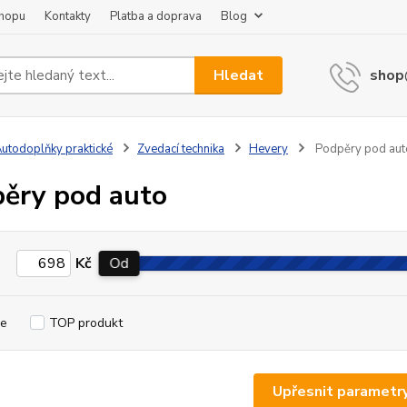
shopu
Kontakty
Platba a doprava
Blog
Hledat
shop
utodoplňky praktické
Zvedací technika
Hevery
Podpěry pod aut
ěry pod auto
Kč
Od
e
TOP produkt
Upřesnit parametr