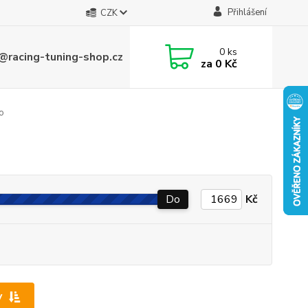
Přihlášení
CZK
0
ks
@racing-tuning-shop.cz
za
0 Kč
o
Do
Kč
y