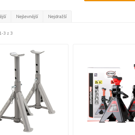
jší
Nejlevnější
Nejdražší
1-3 z 3