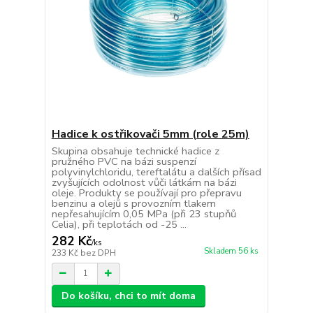
Hadice k ostřikovači 5mm (role 25m)
Skupina obsahuje technické hadice z
pružného PVC na bázi suspenzí
polyvinylchloridu, tereftalátu a dalších přísad
zvyšujících odolnost vůči látkám na bázi
oleje. Produkty se používají pro přepravu
benzinu a olejů s provozním tlakem
nepřesahujícím 0,05 MPa (při 23 stupňů
Celia), při teplotách od -25 ...
282 Kč
/
ks
Skladem 56 ks
233 Kč
bez DPH
Do košíku, chci to mít doma