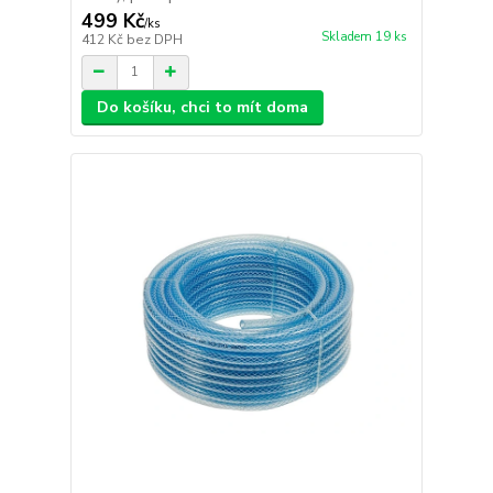
499 Kč
/
ks
Skladem 19 ks
412 Kč
bez DPH
Do košíku, chci to mít doma