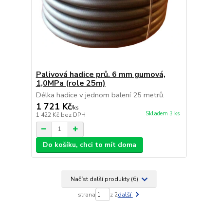
Palivová hadice prů. 6 mm gumová,
1,0MPa (role 25m)
Délka hadice v jednom balení 25 metrů.
1 721 Kč
/
ks
Skladem 3 ks
1 422 Kč
bez DPH
Do košíku, chci to mít doma
Načíst další produkty (6)
strana
z 2
další