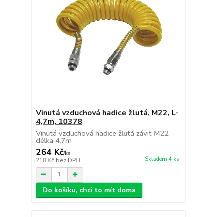
Vinutá vzduchová hadice žlutá, M22, L-
4,7m, 10378
Vinutá vzduchová hadice žlutá závit M22
délka 4,7m
264 Kč
/
ks
Skladem 4 ks
218 Kč
bez DPH
Do košíku, chci to mít doma