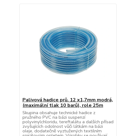
Palivová hadice prů. 12 x1,7mm modrá,
(maximální tlak 10 barů), role 25m
Skupina obsahuje technické hadice z
pružného PVC na bázi suspenzí
polyvinylchloridu, tereftalátu a dalších přísad
zvyšujících odolnost vůči látkám na bázi
oleje, dodatečně vyztužených textilním
spirálovým opletem. Výrobky se používají