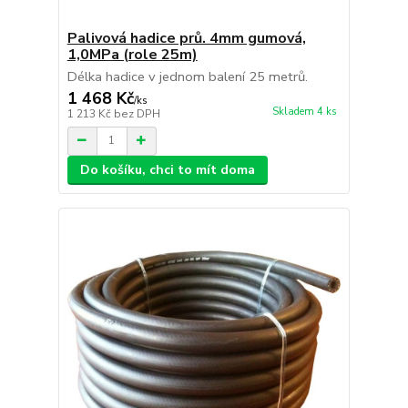
Palivová hadice prů. 4mm gumová,
1,0MPa (role 25m)
Délka hadice v jednom balení 25 metrů.
1 468 Kč
/
ks
Skladem 4 ks
1 213 Kč
bez DPH
Do košíku, chci to mít doma