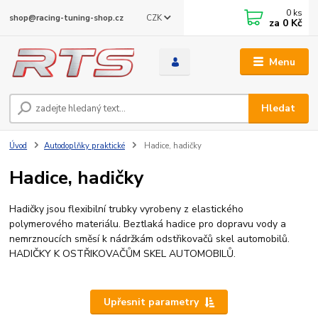
0
ks
CZK
shop@racing-tuning-shop.cz
za
0 Kč
Menu
Hledat
Úvod
Autodoplňky praktické
Hadice, hadičky
Hadice, hadičky
Hadičky jsou flexibilní trubky vyrobeny z elastického
polymerového materiálu. Beztlaká hadice pro dopravu vody a
nemrznoucích směsí k nádržkám odstřikovačů skel automobilů.
HADIČKY K OSTŘIKOVAČŮM SKEL AUTOMOBILŮ.
Upřesnit parametry