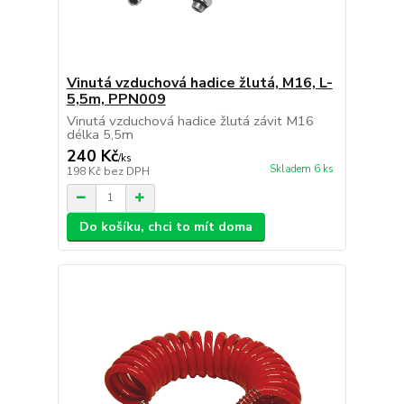
Vinutá vzduchová hadice žlutá, M16, L-
5,5m, PPN009
Vinutá vzduchová hadice žlutá závit M16
délka 5,5m
240 Kč
/
ks
Skladem 6 ks
198 Kč
bez DPH
Do košíku, chci to mít doma