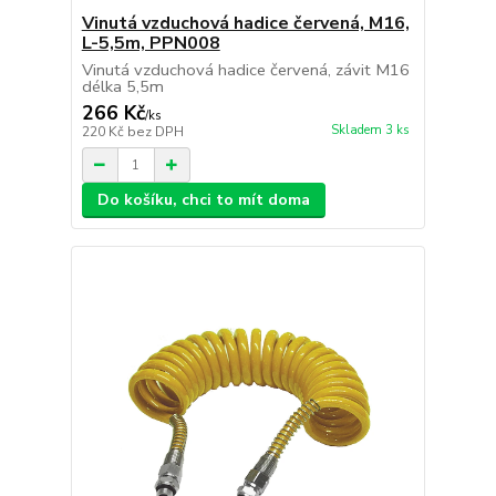
Vinutá vzduchová hadice červená, M16,
L-5,5m, PPN008
Vinutá vzduchová hadice červená, závit M16
délka 5,5m
266 Kč
/
ks
Skladem 3 ks
220 Kč
bez DPH
Do košíku, chci to mít doma