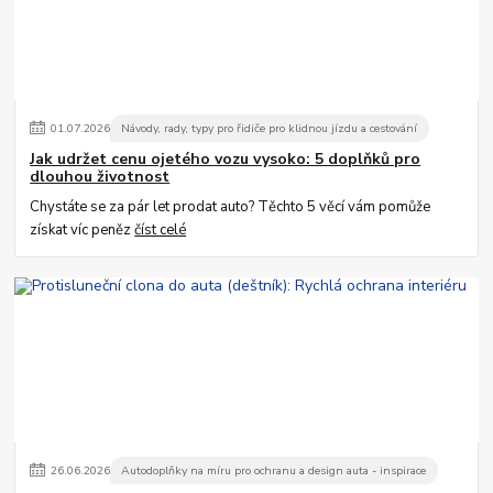
01
.
07
.
2026
Návody, rady, typy pro řidiče pro klidnou jízdu a cestování
Jak udržet cenu ojetého vozu vysoko: 5 doplňků pro
dlouhou životnost
Chystáte se za pár let prodat auto? Těchto 5 věcí vám pomůže
získat víc peněz
číst celé
26
.
06
.
2026
Autodoplňky na míru pro ochranu a design auta - inspirace