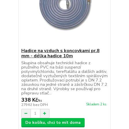
Hadice na vzduch s koncovkami pr.8
mm - délka hadice 10m
Skupina obsahuje technické hadice z
pružného PVC na bázi suspenzí
polyvinylchloridu, tereftalátu a dalších aditiv,
dodatečně vyztužených textilním spirálovým
opletem. Prodlužovací potrubí je s DN 7.2
zásuvkou na jedné straně a zástrčkou DN 7.2
na druhé straně. Výrobky se používají pro
přepravu stlač...
338 Kč
/
ks
Skladem 2 ks
279 Kč
bez DPH
Do košíku, chci to mít doma