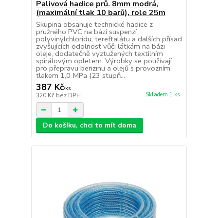
Palivová hadice prů. 8mm modrá,
(maximální tlak 10 barů), role 25m
Skupina obsahuje technické hadice z
pružného PVC na bázi suspenzí
polyvinylchloridu, tereftalátu a dalších přísad
zvyšujících odolnost vůči látkám na bázi
oleje, dodatečně vyztužených textilním
spirálovým opletem. Výrobky se používají
pro přepravu benzinu a olejů s provozním
tlakem 1,0 MPa (23 stupň...
387 Kč
/
ks
Skladem 1 ks
320 Kč
bez DPH
Do košíku, chci to mít doma