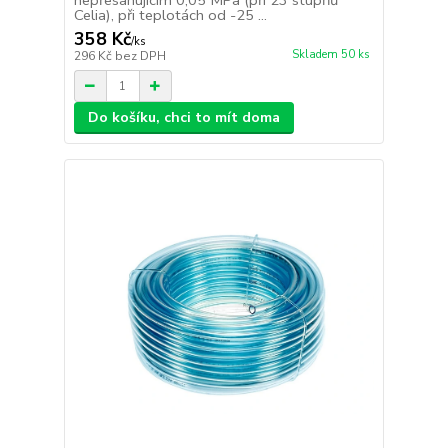
nepřesahujícím 0,05 MPa (při 23 stupňů
Celia), při teplotách od -25 ...
358 Kč
/
ks
Skladem 50 ks
296 Kč
bez DPH
Do košíku, chci to mít doma