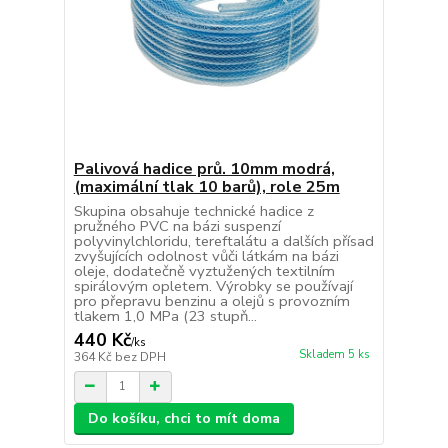
Palivová hadice prů. 10mm modrá,
(maximální tlak 10 barů), role 25m
Skupina obsahuje technické hadice z
pružného PVC na bázi suspenzí
polyvinylchloridu, tereftalátu a dalších přísad
zvyšujících odolnost vůči látkám na bázi
oleje, dodatečně vyztužených textilním
spirálovým opletem. Výrobky se používají
pro přepravu benzinu a olejů s provozním
tlakem 1,0 MPa (23 stupň...
440 Kč
/
ks
Skladem 5 ks
364 Kč
bez DPH
Do košíku, chci to mít doma