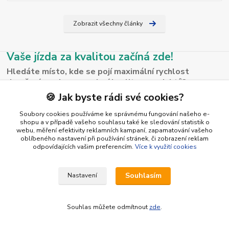
Zobrazit všechny články
Vaše jízda za kvalitou začíná zde!
Hledáte místo, kde se pojí maximální rychlost
doručení s nekompromisní kvalitou produktů?
🍪 Jak byste rádi své cookies?
Vítejte na Racing-Tuning-Shop.cz – v e-shopu, který byl stvořen
pro lidi v pohybu, kteří nechtějí ztrácet čas kompromisy.
Soubory cookies používáme ke správnému fungování našeho e-
shopu a v případě vašeho souhlasu také ke sledování statistik o
Proč nakupovat právě u nás?
webu, měření efektivity reklamních kampaní, zapamatování vašeho
Bleskové doručení: Víme, že na svou objednávku nechcete
oblíbeného nastavení při používání stránek, či zobrazení reklam
čekat věčnost. Proto balíky expedujeme dříve, než stačíte říct
odpovídajících vašim preferencím.
Více k využití cookies
„start!“.
Pečlivě vybraný sortiment: Nenabízíme tisíce zbytečností.
Souhlasím
Nastavení
Vybíráme pro vás jen ty kousky, za které bychom sami dali ruku do
ohně.
Bezpečný nákup bez zádrhelů: Moderní platební metody a
Souhlas můžete odmítnout
zde
.
intuitivní rozhraní zajistí, že váš nákup proběhne hladce a
bezpečně.