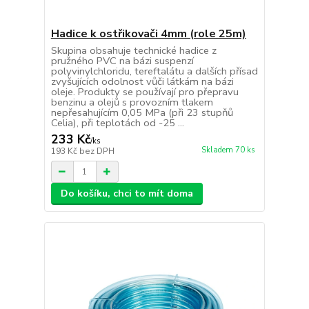
Hadice k ostřikovači 4mm (role 25m)
Skupina obsahuje technické hadice z
pružného PVC na bázi suspenzí
polyvinylchloridu, tereftalátu a dalších přísad
zvyšujících odolnost vůči látkám na bázi
oleje. Produkty se používají pro přepravu
benzinu a olejů s provozním tlakem
nepřesahujícím 0,05 MPa (při 23 stupňů
Celia), při teplotách od -25 ...
233 Kč
/
ks
Skladem 70 ks
193 Kč
bez DPH
Do košíku, chci to mít doma