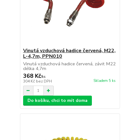
Vinutá vzduchová hadice červená, M22,
L-4,7m, PPN010
Vinutá vzduchová hadice červená, závit M22
délka 4,7m
368 Kč
/
ks
Skladem 5 ks
304 Kč
bez DPH
Do košíku, chci to mít doma