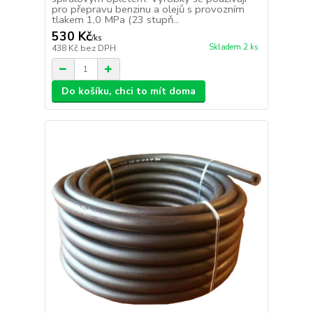
pro přepravu benzinu a olejů s provozním
tlakem 1,0 MPa (23 stupň...
530 Kč
/
ks
Skladem 2 ks
438 Kč
bez DPH
Do košíku, chci to mít doma