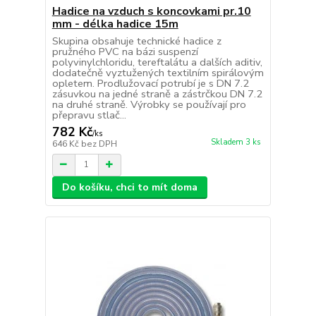
Hadice na vzduch s koncovkami pr.10
mm - délka hadice 15m
Skupina obsahuje technické hadice z
pružného PVC na bázi suspenzí
polyvinylchloridu, tereftalátu a dalších aditiv,
dodatečně vyztužených textilním spirálovým
opletem. Prodlužovací potrubí je s DN 7.2
zásuvkou na jedné straně a zástrčkou DN 7.2
na druhé straně. Výrobky se používají pro
přepravu stlač...
782 Kč
/
ks
Skladem 3 ks
646 Kč
bez DPH
Do košíku, chci to mít doma