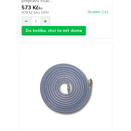
přepravu stlač...
573 Kč
/
ks
Skladem 2 ks
474 Kč
bez DPH
Do košíku, chci to mít doma