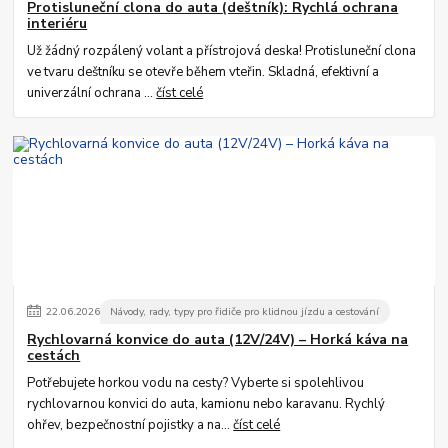
Protisluneční clona do auta (deštník): Rychlá ochrana
interiéru
Už žádný rozpálený volant a přístrojová deska! Protisluneční clona
ve tvaru deštníku se otevře během vteřin. Skladná, efektivní a
univerzální ochrana ...
číst celé
22
.
06
.
2026
Návody, rady, typy pro řidiče pro klidnou jízdu a cestování
Rychlovarná konvice do auta (12V/24V) – Horká káva na
cestách
Potřebujete horkou vodu na cesty? Vyberte si spolehlivou
rychlovarnou konvici do auta, kamionu nebo karavanu. Rychlý
ohřev, bezpečnostní pojistky a na...
číst celé