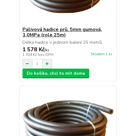
Palivová hadice prů. 5mm gumová,
1,0MPa (role 25m)
Délka hadice v jednom balení 25 metrů.
1 578 Kč
/
ks
Skladem 1 ks
1 304 Kč
bez DPH
Do košíku, chci to mít doma