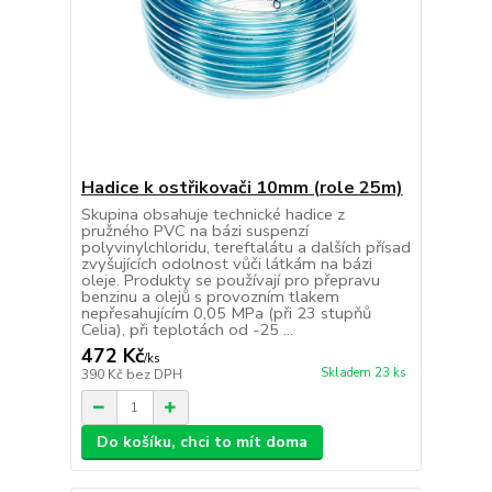
Hadice k ostřikovači 10mm (role 25m)
Skupina obsahuje technické hadice z
pružného PVC na bázi suspenzí
polyvinylchloridu, tereftalátu a dalších přísad
zvyšujících odolnost vůči látkám na bázi
oleje. Produkty se používají pro přepravu
benzinu a olejů s provozním tlakem
nepřesahujícím 0,05 MPa (při 23 stupňů
Celia), při teplotách od -25 ...
472 Kč
/
ks
Skladem 23 ks
390 Kč
bez DPH
Do košíku, chci to mít doma