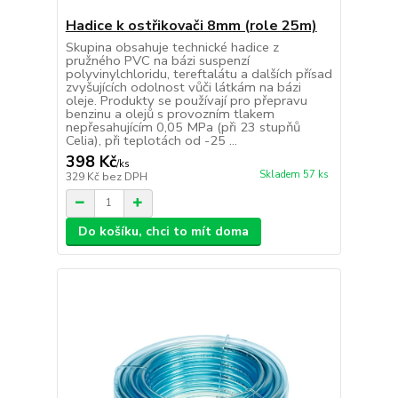
Hadice k ostřikovači 8mm (role 25m)
Skupina obsahuje technické hadice z
pružného PVC na bázi suspenzí
polyvinylchloridu, tereftalátu a dalších přísad
zvyšujících odolnost vůči látkám na bázi
oleje. Produkty se používají pro přepravu
benzinu a olejů s provozním tlakem
nepřesahujícím 0,05 MPa (při 23 stupňů
Celia), při teplotách od -25 ...
398 Kč
/
ks
Skladem 57 ks
329 Kč
bez DPH
Do košíku, chci to mít doma