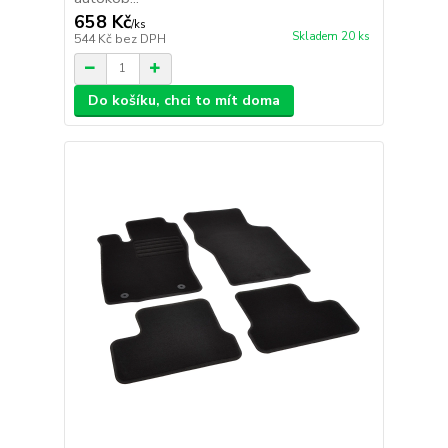
658 Kč
/
ks
Skladem 20 ks
544 Kč
bez DPH
Do košíku, chci to mít doma