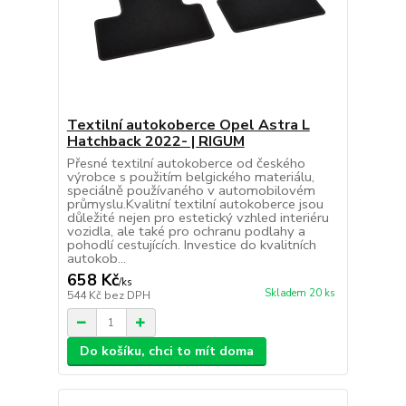
Textilní autokoberce Opel Astra L
Hatchback 2022- | RIGUM
Přesné textilní autokoberce od českého
výrobce s použitím belgického materiálu,
speciálně používaného v automobilovém
průmyslu.Kvalitní textilní autokoberce jsou
důležité nejen pro estetický vzhled interiéru
vozidla, ale také pro ochranu podlahy a
pohodlí cestujících. Investice do kvalitních
autokob...
658 Kč
/
ks
Skladem 20 ks
544 Kč
bez DPH
Do košíku, chci to mít doma