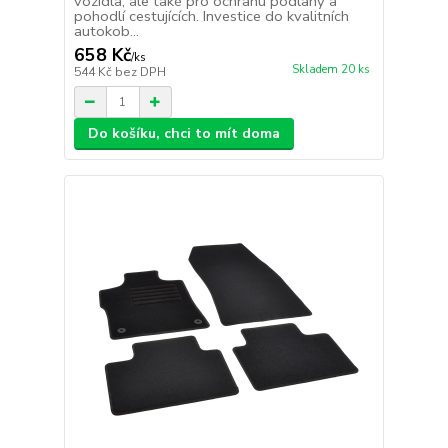
vozidla, ale také pro ochranu podlahy a
pohodlí cestujících. Investice do kvalitních
autokob...
658 Kč
/
ks
Skladem 20 ks
544 Kč
bez DPH
Do košíku, chci to mít doma