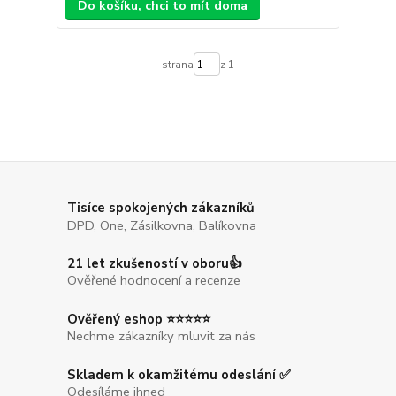
Do košíku, chci to mít doma
strana
z 1
Tisíce spokojených zákazníků
DPD, One, Zásilkovna, Balíkovna
21 let zkušeností v oboru👍
Ověřené hodnocení a recenze
Ověřený eshop ⭐⭐⭐⭐⭐
Nechme zákazníky mluvit za nás
Skladem k okamžitému odeslání ✅
Odesíláme ihned