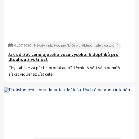
01
.
07
.
2026
Návody, rady, typy pro řidiče pro klidnou jízdu a cestování
Jak udržet cenu ojetého vozu vysoko: 5 doplňků pro
dlouhou životnost
Chystáte se za pár let prodat auto? Těchto 5 věcí vám pomůže
získat víc peněz
číst celé