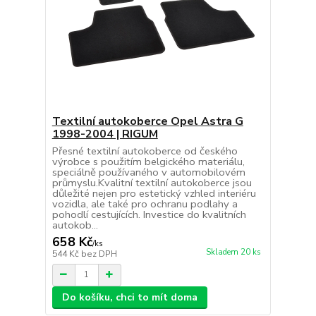
Textilní autokoberce Opel Astra G
1998-2004 | RIGUM
Přesné textilní autokoberce od českého
výrobce s použitím belgického materiálu,
speciálně používaného v automobilovém
průmyslu.Kvalitní textilní autokoberce jsou
důležité nejen pro estetický vzhled interiéru
vozidla, ale také pro ochranu podlahy a
pohodlí cestujících. Investice do kvalitních
autokob...
658 Kč
/
ks
Skladem 20 ks
544 Kč
bez DPH
Do košíku, chci to mít doma