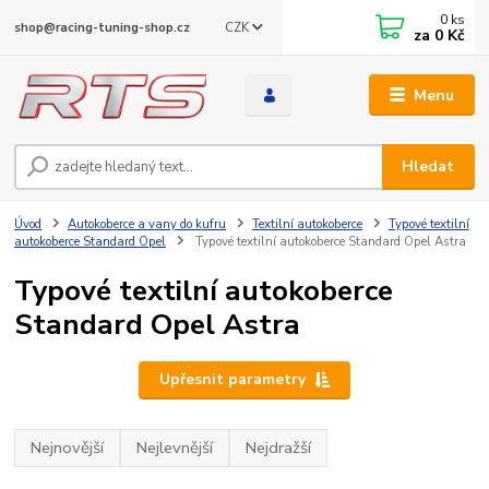
0
ks
CZK
shop@racing-tuning-shop.cz
za
0 Kč
Menu
Hledat
Úvod
Autokoberce a vany do kufru
Textilní autokoberce
Typové textilní
autokoberce Standard Opel
Typové textilní autokoberce Standard Opel Astra
Typové textilní autokoberce
Standard Opel Astra
Upřesnit parametry
Nejnovější
Nejlevnější
Nejdražší