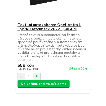
Textilní autokoberce Opel Astra L
Hybrid Hatchback 2022- | RIGUM
Přesné textilní autokoberce od českého
výrobce s použitím belgického materiálu,
speciálně používaného v automobilovém
průmyslu.Kvalitní textilní autokoberce jsou
důležité nejen pro estetický vzhled interiéru
vozidla, ale také pro ochranu podlahy a
pohodlí cestujících. Investice do kvalitních
autokob...
658 Kč
/
ks
Skladem 20 ks
544 Kč
bez DPH
Do košíku, chci to mít doma