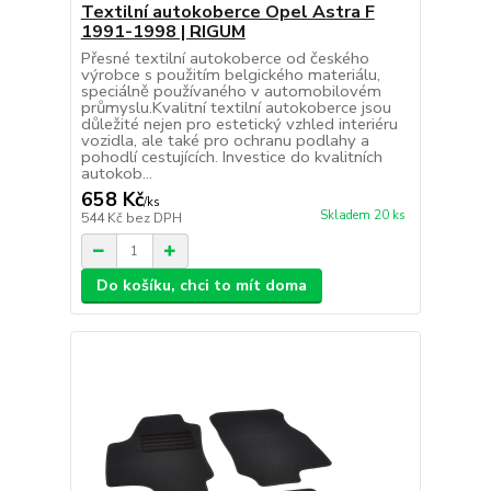
Textilní autokoberce Opel Astra F
1991-1998 | RIGUM
Přesné textilní autokoberce od českého
výrobce s použitím belgického materiálu,
speciálně používaného v automobilovém
průmyslu.Kvalitní textilní autokoberce jsou
důležité nejen pro estetický vzhled interiéru
vozidla, ale také pro ochranu podlahy a
pohodlí cestujících. Investice do kvalitních
autokob...
658 Kč
/
ks
Skladem 20 ks
544 Kč
bez DPH
Do košíku, chci to mít doma