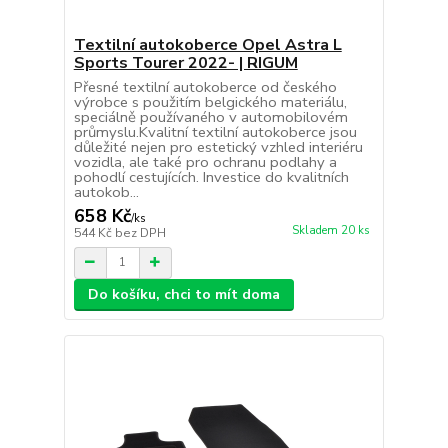
Textilní autokoberce Opel Astra L
Sports Tourer 2022- | RIGUM
Přesné textilní autokoberce od českého
výrobce s použitím belgického materiálu,
speciálně používaného v automobilovém
průmyslu.Kvalitní textilní autokoberce jsou
důležité nejen pro estetický vzhled interiéru
vozidla, ale také pro ochranu podlahy a
pohodlí cestujících. Investice do kvalitních
autokob...
658 Kč
/
ks
Skladem 20 ks
544 Kč
bez DPH
Do košíku, chci to mít doma