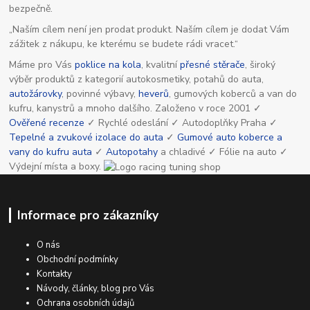
bezpečně.
„Naším cílem není jen prodat produkt. Naším cílem je dodat Vám
zážitek z nákupu, ke kterému se budete rádi vracet.“
Máme pro Vás
poklice na kola
, kvalitní
přesné stěrače
, široký
výběr produktů z kategorií autokosmetiky, potahů do auta,
autožárovky
, povinné výbavy,
heverů
, gumových koberců a van do
kufru, kanystrů a mnoho dalšího. Založeno v roce 2001 ✓
Ověřené recenze
✓ Rychlé odeslání ✓ Autodoplňky Praha ✓
Tepelné a zvukové izolace do auta
✓
Gumové auto koberce a
vany do kufru auta
✓
Autopotahy
a chladivé ✓ Fólie na auto ✓
Výdejní místa a boxy.
Informace pro zákazníky
O nás
Obchodní podmínky
Kontakty
Návody, články, blog pro Vás
Ochrana osobních údajů