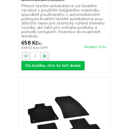
Přesné textilní autokoberce od českého
výrobce s použitím belgického materiálu,
speciálně používaného v automobilovém
průmyslu.Kvalitní textilní autokoberce jsou
důležité nejen pro estetický vzhled interiéru
vozidla, ale také pro ochranu podlahy a
pohodlí cestujících. Investice do kvalitních
autokob...
658 Kč
/
ks
Skladem 20 ks
544 Kč
bez DPH
Do košíku, chci to mít doma