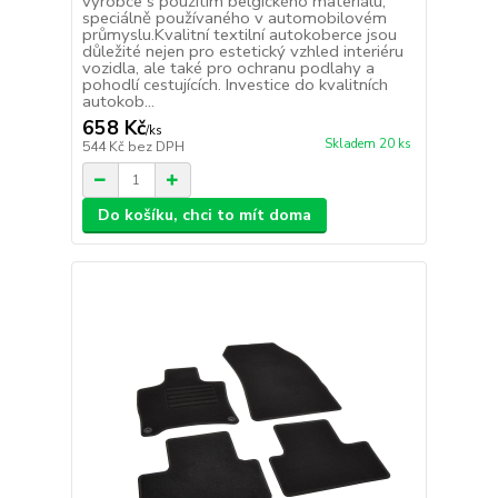
výrobce s použitím belgického materiálu,
speciálně používaného v automobilovém
průmyslu.Kvalitní textilní autokoberce jsou
důležité nejen pro estetický vzhled interiéru
vozidla, ale také pro ochranu podlahy a
pohodlí cestujících. Investice do kvalitních
autokob...
658 Kč
/
ks
Skladem 20 ks
544 Kč
bez DPH
Do košíku, chci to mít doma