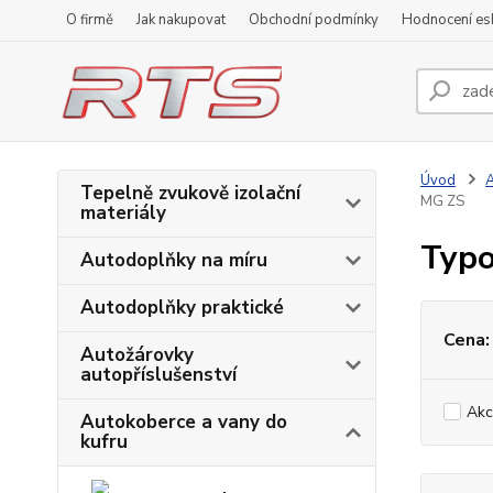
O firmě
Jak nakupovat
Obchodní podmínky
Hodnocení e
Úvod
A
Tepelně zvukově izolační
MG ZS
materiály
Typo
Autodoplňky na míru
Autodoplňky praktické
Cena:
Autožárovky
autopříslušenství
Akc
Autokoberce a vany do
kufru