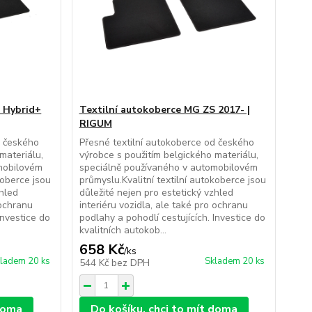
 Hybrid+
Textilní autokoberce MG ZS 2017- |
RIGUM
d českého
Přesné textilní autokoberce od českého
materiálu,
výrobce s použitím belgického materiálu,
mobilovém
speciálně používaného v automobilovém
koberce jsou
průmyslu.Kvalitní textilní autokoberce jsou
zhled
důležité nejen pro estetický vzhled
 ochranu
interiéru vozidla, ale také pro ochranu
Investice do
podlahy a pohodlí cestujících. Investice do
kvalitních autokob...
658 Kč
/
ks
ladem 20 ks
Skladem 20 ks
544 Kč
bez DPH
 doma
Do košíku, chci to mít doma