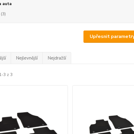
a auta
(3)
Upřesnit parametr
jší
Nejlevnější
Nejdražší
1-3 z 3