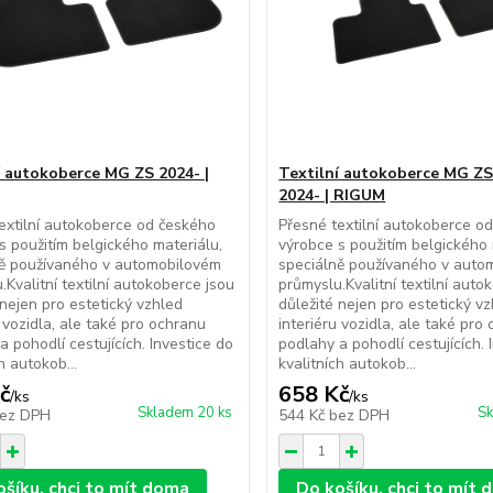
í autokoberce MG ZS 2024- |
Textilní autokoberce MG ZS
2024- | RIGUM
extilní autokoberce od českého
Přesné textilní autokoberce o
s použitím belgického materiálu,
výrobce s použitím belgického 
ně používaného v automobilovém
speciálně používaného v auto
.Kvalitní textilní autokoberce jsou
průmyslu.Kvalitní textilní auto
 nejen pro estetický vzhled
důležité nejen pro estetický v
u vozidla, ale také pro ochranu
interiéru vozidla, ale také pro
a pohodlí cestujících. Investice do
podlahy a pohodlí cestujících. 
h autokob...
kvalitních autokob...
č
658 Kč
/
ks
/
ks
Skladem 20 ks
Sk
ez DPH
544 Kč
bez DPH
ošíku, chci to mít doma
Do košíku, chci to mít