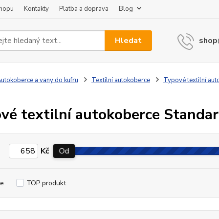
shopu
Kontakty
Platba a doprava
Blog
Hledat
shop
utokoberce a vany do kufru
Textilní autokoberce
Typové textilní au
vé textilní autokoberce Standa
Kč
Od
e
TOP produkt