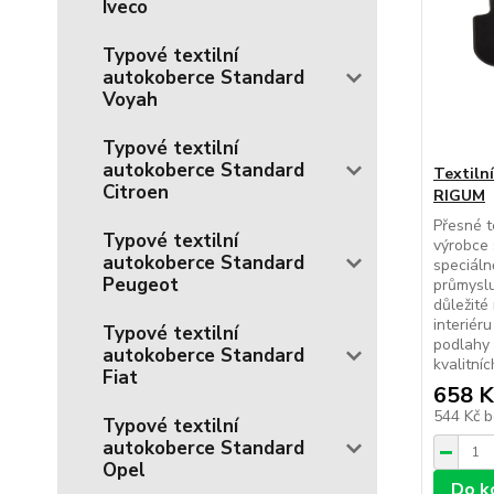
Iveco
Typové textilní
autokoberce Standard
Voyah
Typové textilní
autokoberce Standard
Textiln
Citroen
RIGUM
Přesné t
Typové textilní
výrobce 
autokoberce Standard
speciál
Peugeot
průmyslu
důležité
interiér
Typové textilní
podlahy 
autokoberce Standard
kvalitníc
Fiat
658 K
544 Kč
b
Typové textilní
autokoberce Standard
Opel
Do k