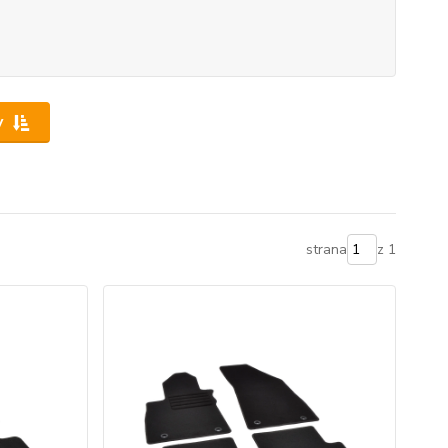
y
strana
z 1