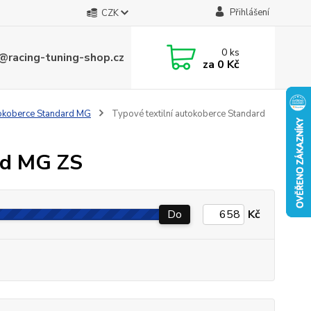
Přihlášení
CZK
0
ks
@racing-tuning-shop.cz
za
0 Kč
tokoberce Standard MG
Typové textilní autokoberce Standard
rd MG ZS
Do
Kč