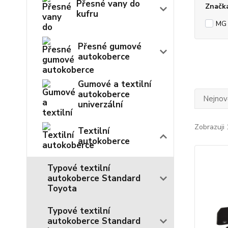
Přesné vany do
Značk
kufru
MG
Přesné gumové
autokoberce
Gumové a textilní
autokoberce
Nejnově
univerzální
Zobrazuji 
Textilní
autokoberce
Typové textilní
autokoberce Standard
Toyota
Typové textilní
autokoberce Standard