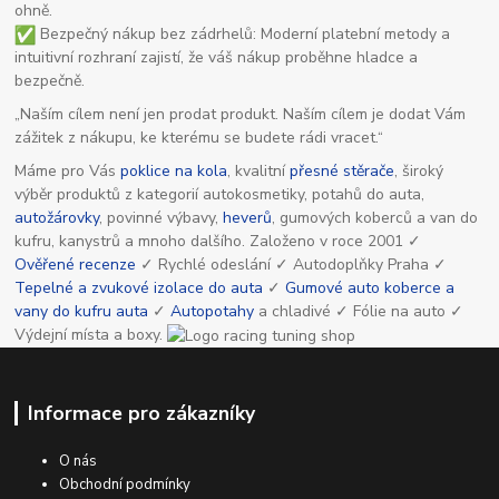
ohně.
Bezpečný nákup bez zádrhelů: Moderní platební metody a
intuitivní rozhraní zajistí, že váš nákup proběhne hladce a
bezpečně.
„Naším cílem není jen prodat produkt. Naším cílem je dodat Vám
zážitek z nákupu, ke kterému se budete rádi vracet.“
Máme pro Vás
poklice na kola
, kvalitní
přesné stěrače
, široký
výběr produktů z kategorií autokosmetiky, potahů do auta,
autožárovky
, povinné výbavy,
heverů
, gumových koberců a van do
kufru, kanystrů a mnoho dalšího. Založeno v roce 2001 ✓
Ověřené recenze
✓ Rychlé odeslání ✓ Autodoplňky Praha ✓
Tepelné a zvukové izolace do auta
✓
Gumové auto koberce a
vany do kufru auta
✓
Autopotahy
a chladivé ✓ Fólie na auto ✓
Výdejní místa a boxy.
Informace pro zákazníky
O nás
Obchodní podmínky