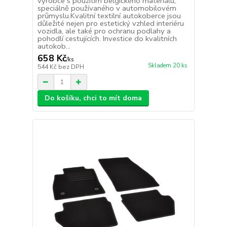
výrobce s použitím belgického materiálu,
speciálně používaného v automobilovém
průmyslu.Kvalitní textilní autokoberce jsou
důležité nejen pro estetický vzhled interiéru
vozidla, ale také pro ochranu podlahy a
pohodlí cestujících. Investice do kvalitních
autokob...
658 Kč
/
ks
Skladem 20 ks
544 Kč
bez DPH
Do košíku, chci to mít doma