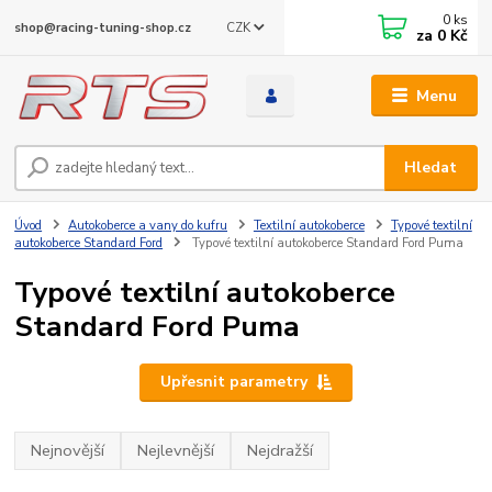
0
ks
CZK
shop@racing-tuning-shop.cz
za
0 Kč
Menu
Hledat
Úvod
Autokoberce a vany do kufru
Textilní autokoberce
Typové textilní
autokoberce Standard Ford
Typové textilní autokoberce Standard Ford Puma
Typové textilní autokoberce
Standard Ford Puma
Upřesnit parametry
Nejnovější
Nejlevnější
Nejdražší