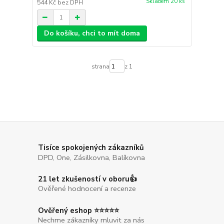
Skladem 20 ks
544 Kč
bez DPH
Do košíku, chci to mít doma
strana
z 1
Tisíce spokojených zákazníků
DPD, One, Zásilkovna, Balíkovna
21 let zkušeností v oboru👍
Ověřené hodnocení a recenze
Ověřený eshop ⭐⭐⭐⭐⭐
Nechme zákazníky mluvit za nás