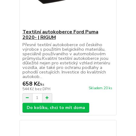
Textilní autokoberce Ford Puma
2020- | RIGUM
Přesné textilní autokoberce od českého
výrobce s použitím belgického materiálu,
speciálně používaného v automobilovém
průmyslu.Kvalitní textilní autokoberce jsou
důležité nejen pro estetický vzhled interiéru
vozidla, ale také pro ochranu podlahy a
pohodlí cestujících. Investice do kvalitních
autokob...
658 Kč
/
ks
Skladem 20 ks
544 Kč
bez DPH
Do košíku, chci to mít doma