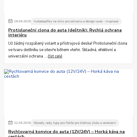
26
.
06
.
2026
Autodoplňky na míru pro ochranu a design auta - inspirace
Protisluneční clona do auta (deštník): Rychlá ochrana
interiéru
Už žádný rozpálený volant a přístrojová deska! Protisluneční clona
ve tvaru deštníku se otevře během vteřin. Skladná, efektivní a
univerzální ochrana ...
číst celé
22
.
06
.
2026
Návody, rady, typy pro řidiče pro klidnou jízdu a cestování
Rychlovarná konvice do auta (12V/24V) – Horká káva na
cestách