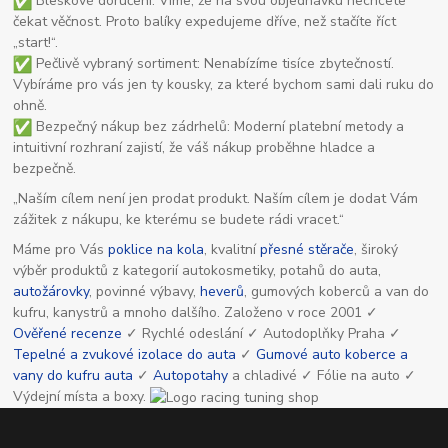
Bleskové doručení: Víme, že na svou objednávku nechcete
čekat věčnost. Proto balíky expedujeme dříve, než stačíte říct
„start!“.
Pečlivě vybraný sortiment: Nenabízíme tisíce zbytečností.
Vybíráme pro vás jen ty kousky, za které bychom sami dali ruku do
ohně.
Bezpečný nákup bez zádrhelů: Moderní platební metody a
intuitivní rozhraní zajistí, že váš nákup proběhne hladce a
bezpečně.
„Naším cílem není jen prodat produkt. Naším cílem je dodat Vám
zážitek z nákupu, ke kterému se budete rádi vracet.“
Máme pro Vás
poklice na kola
, kvalitní
přesné stěrače
, široký
výběr produktů z kategorií autokosmetiky, potahů do auta,
autožárovky
, povinné výbavy,
heverů
, gumových koberců a van do
kufru, kanystrů a mnoho dalšího. Založeno v roce 2001 ✓
Ověřené recenze
✓ Rychlé odeslání ✓ Autodoplňky Praha ✓
Tepelné a zvukové izolace do auta
✓
Gumové auto koberce a
vany do kufru auta
✓
Autopotahy
a chladivé ✓ Fólie na auto ✓
Výdejní místa a boxy.