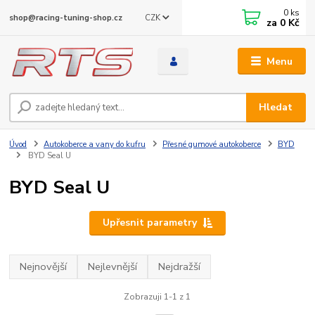
0
ks
CZK
shop@racing-tuning-shop.cz
za
0 Kč
Menu
Hledat
Úvod
Autokoberce a vany do kufru
Přesné gumové autokoberce
BYD
BYD Seal U
BYD Seal U
Upřesnit parametry
Nejnovější
Nejlevnější
Nejdražší
Zobrazuji 1-1 z 1