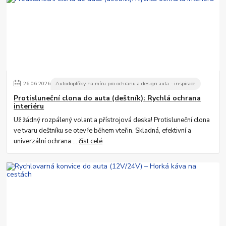
26
.
06
.
2026
Autodoplňky na míru pro ochranu a design auta - inspirace
Protisluneční clona do auta (deštník): Rychlá ochrana
interiéru
Už žádný rozpálený volant a přístrojová deska! Protisluneční clona
ve tvaru deštníku se otevře během vteřin. Skladná, efektivní a
univerzální ochrana ...
číst celé