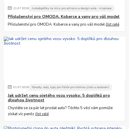
21
.
07
.
2026
Autodoplňky na míru pro ochranu a design auta - inspirace
Příslušenství pro OMODA: Koberce a vany pro váš model
Příslušenství pro OMODA: Koberce a vany pro váš model
číst celé
01
.
07
.
2026
Návody, rady, typy pro řidiče pro klidnou jízdu a cestování
Jak udržet cenu ojetého vozu vysoko: 5 doplňků pro
dlouhou životnost
Chystáte se za pár let prodat auto? Těchto 5 věcí vám pomůže
získat víc peněz
číst celé