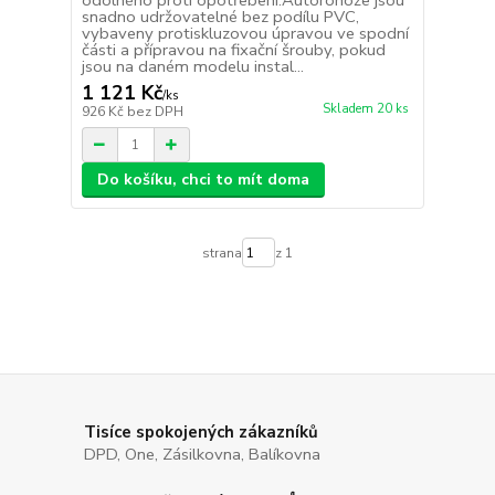
odolného proti opotřebení.Autorohože jsou
snadno udržovatelné bez podílu PVC,
vybaveny protiskluzovou úpravou ve spodní
části a přípravou na fixační šrouby, pokud
jsou na daném modelu instal...
1 121 Kč
/
ks
Skladem 20 ks
926 Kč
bez DPH
Do košíku, chci to mít doma
strana
z 1
Tisíce spokojených zákazníků
DPD, One, Zásilkovna, Balíkovna